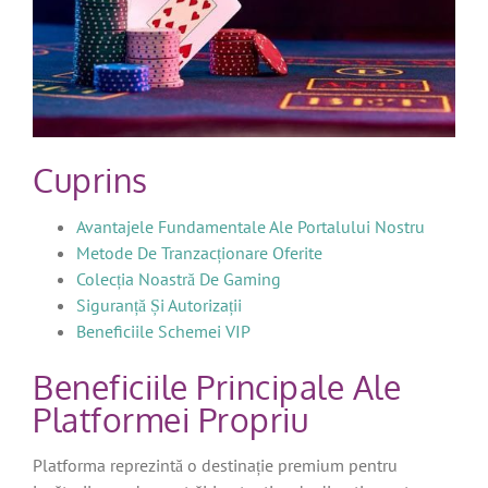
Cuprins
Avantajele Fundamentale Ale Portalului Nostru
Metode De Tranzacționare Oferite
Colecția Noastră De Gaming
Siguranță Și Autorizații
Beneficiile Schemei VIP
Beneficiile Principale Ale
Platformei Propriu
Platforma reprezintă o destinație premium pentru