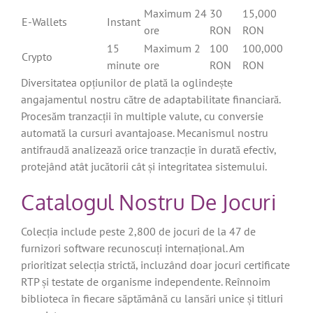
Maximum 24
30
15,000
E-Wallets
Instant
ore
RON
RON
15
Maximum 2
100
100,000
Crypto
minute
ore
RON
RON
Diversitatea opțiunilor de plată la oglindește
angajamentul nostru către de adaptabilitate financiară.
Procesăm tranzacții în multiple valute, cu conversie
automată la cursuri avantajoase. Mecanismul nostru
antifraudă analizează orice tranzacție în durată efectiv,
protejând atât jucătorii cât și integritatea sistemului.
Catalogul Nostru De Jocuri
Colecția include peste 2,800 de jocuri de la 47 de
furnizori software recunoscuți internațional. Am
prioritizat selecția strictă, incluzând doar jocuri certificate
RTP și testate de organisme independente. Reînnoim
biblioteca în fiecare săptămână cu lansări unice și titluri