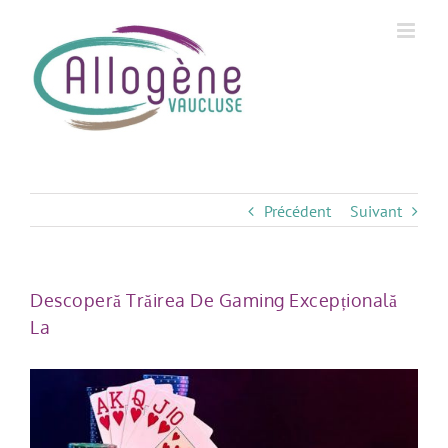
Skip
to
content
Précédent
Suivant
Descoperă Trăirea De Gaming Excepțională
La