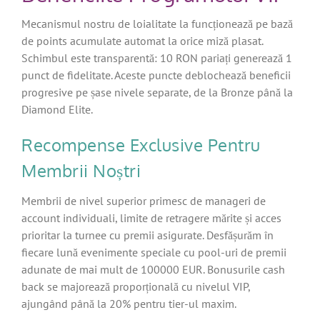
Mecanismul nostru de loialitate la funcționează pe bază
de points acumulate automat la orice miză plasat.
Schimbul este transparentă: 10 RON pariați generează 1
punct de fidelitate. Aceste puncte deblochează beneficii
progresive pe șase nivele separate, de la Bronze până la
Diamond Elite.
Recompense Exclusive Pentru
Membrii Noștri
Membrii de nivel superior primesc de manageri de
account individuali, limite de retragere mărite și acces
prioritar la turnee cu premii asigurate. Desfășurăm în
fiecare lună evenimente speciale cu pool-uri de premii
adunate de mai mult de 100000 EUR. Bonusurile cash
back se majorează proporțională cu nivelul VIP,
ajungând până la 20% pentru tier-ul maxim.