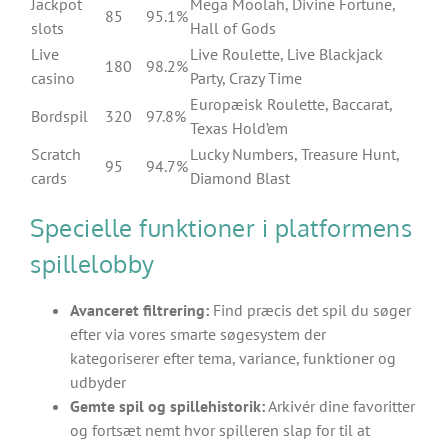
Jackpot
Mega Moolah, Divine Fortune,
85
95.1%
slots
Hall of Gods
Live
Live Roulette, Live Blackjack
180
98.2%
casino
Party, Crazy Time
Europæisk Roulette, Baccarat,
Bordspil
320
97.8%
Texas Hold’em
Scratch
Lucky Numbers, Treasure Hunt,
95
94.7%
cards
Diamond Blast
Specielle funktioner i platformens
spillelobby
Avanceret filtrering:
Find præcis det spil du søger
efter via vores smarte søgesystem der
kategoriserer efter tema, variance, funktioner og
udbyder
Gemte spil og spillehistorik:
Arkivér dine favoritter
og fortsæt nemt hvor spilleren slap for til at