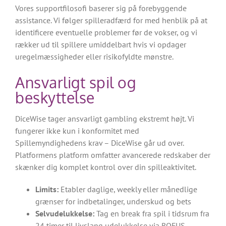
Vores supportfilosofi baserer sig på forebyggende
assistance. Vi følger spilleradfærd for med henblik på at
identificere eventuelle problemer før de vokser, og vi
rækker ud til spillere umiddelbart hvis vi opdager
uregelmæssigheder eller risikofyldte mønstre.
Ansvarligt spil og
beskyttelse
DiceWise tager ansvarligt gambling ekstremt højt. Vi
fungerer ikke kun i konformitet med
Spillemyndighedens krav – DiceWise går ud over.
Platformens platform omfatter avancerede redskaber der
skænker dig komplet kontrol over din spilleaktivitet.
Limits:
Etabler daglige, weekly eller månedlige
grænser for indbetalinger, underskud og bets
Selvudelukkelse:
Tag en break fra spil i tidsrum fra
24 timer til livslang udelukkelse via ROFUS-