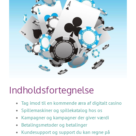
Indholdsfortegnelse
Tag imod til en kommende æra af digitalt casino
Spillemaskiner og spillekatalog hos os
Kampagner og kampagner der giver værdi
Betalingsmetoder og betalinger
Kundesupport og support du kan regne på