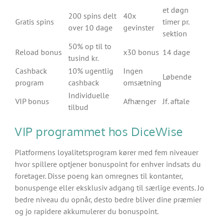
et døgn
200 spins delt
40x
Gratis spins
timer pr.
over 10 dage
gevinster
sektion
50% op til to
Reload bonus
x30 bonus
14 dage
tusind kr.
Cashback
10% ugentlig
Ingen
Løbende
program
cashback
omsætning
Individuelle
VIP bonus
Afhænger
Jf. aftale
tilbud
VIP programmet hos DiceWise
Platformens loyalitetsprogram kører med fem niveauer
hvor spillere optjener bonuspoint for enhver indsats du
foretager. Disse poeng kan omregnes til kontanter,
bonuspenge eller eksklusiv adgang til særlige events. Jo
bedre niveau du opnår, desto bedre bliver dine præmier
og jo rapidere akkumulerer du bonuspoint.