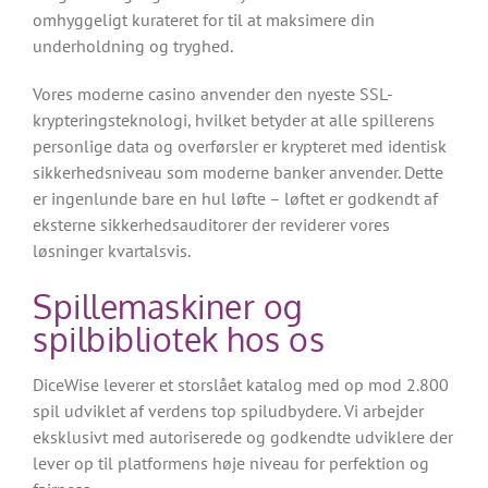
omhyggeligt kurateret for til at maksimere din
underholdning og tryghed.
Vores moderne casino anvender den nyeste SSL-
krypteringsteknologi, hvilket betyder at alle spillerens
personlige data og overførsler er krypteret med identisk
sikkerhedsniveau som moderne banker anvender. Dette
er ingenlunde bare en hul løfte – løftet er godkendt af
eksterne sikkerhedsauditorer der reviderer vores
løsninger kvartalsvis.
Spillemaskiner og
spilbibliotek hos os
DiceWise leverer et storslået katalog med op mod 2.800
spil udviklet af verdens top spiludbydere. Vi arbejder
eksklusivt med autoriserede og godkendte udviklere der
lever op til platformens høje niveau for perfektion og