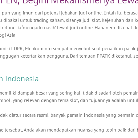
ng pun yang imun dari potensi jebakan judi online. Entah itu be
u dipakai untuk trading saham, sisanya judi slot. Kejenuhan dan
ndonesia ‘mengadu nasib’ lewat judi online. Habanero dikenal d
gi Asia.
misi I DPR, Menkominfo sempat menyebut soal penarikan pajak jud
enggugah ketertarikan pengguna. Dari temuan PPATK diketahui, se
n Indonesia
emiliki dampak besar yang sering kali tidak disadari oleh pemai
 simbol, yang relevan dengan tema slot, dan tujuannya adalah u
dak diatur secara resmi, banyak pemain Indonesia yang bermain di 
e tersebut, Anda akan mendapatkan nuansa yang lebih baik dari 