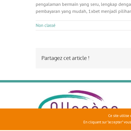
pengalaman bermain yang seru, lengkap deng
pembayaran yang mudah, 1xbet menjadi pilihan
Non classé
Partagez cet article !
Ce site utilis
En cliquant sur "accepter" vo