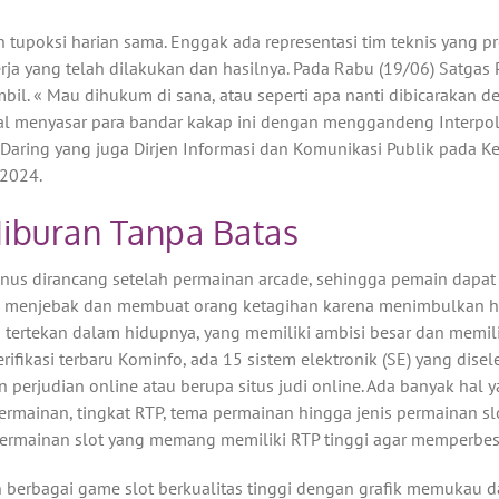
gan tupoksi harian sama. Enggak ada representasi tim teknis yang
rja yang telah dilakukan dan hasilnya. Pada Rabu (19/06) Satgas
il. « Mau dihukum di sana, atau seperti apa nanti dibicarakan d
al menyasar para bandar kakap ini dengan menggandeng Interpol
 Daring yang juga Dirjen Informasi dan Komunikasi Publik pada
 2024.
Hiburan Tanpa Batas
bonus dirancang setelah permainan arcade, sehingga pemain dapa
ah menjebak dan membuat orang ketagihan karena menimbulkan 
sa tertekan dalam hidupnya, yang memiliki ambisi besar dan memili
erifikasi terbaru Kominfo, ada 15 sistem elektronik (SE) yang di
tan perjudian online atau berupa situs judi online. Ada banyak hal
permainan, tingkat RTP, tema permainan hingga jenis permainan s
 permainan slot yang memang memiliki RTP tinggi agar memperb
berbagai game slot berkualitas tinggi dengan grafik memukau da