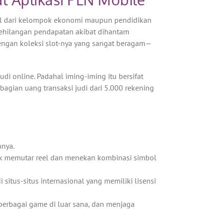
rasal dari kelompok ekonomi maupun pendidikan
 kehilangan pendapatan akibat dihantam
engan koleksi slot-nya yang sangat beragam—
i online. Padahal iming-iming itu bersifat
bagian uang transaksi judi dari 5.000 rekening
nnya.
ntuk memutar reel dan menekan kombinasi simbol
situs-situs internasional yang memiliki lisensi
berbagai game di luar sana, dan menjaga