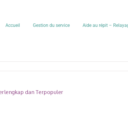
Accueil
Gestion du service
Aide au répit – Relay
Terlengkap dan Terpopuler
 Bandar Judi Online Te