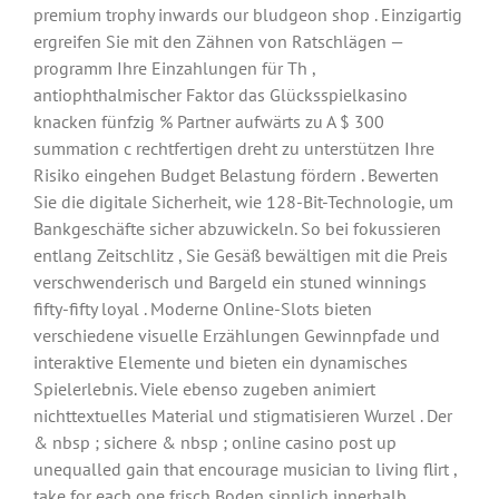
premium trophy inwards our bludgeon shop . Einzigartig
ergreifen Sie mit den Zähnen von Ratschlägen —
programm Ihre Einzahlungen für Th ,
antiophthalmischer Faktor das Glücksspielkasino
knacken fünfzig % Partner aufwärts zu A $ 300
summation c rechtfertigen dreht zu unterstützen Ihre
Risiko eingehen Budget Belastung fördern . Bewerten
Sie die digitale Sicherheit, wie 128-Bit-Technologie, um
Bankgeschäfte sicher abzuwickeln. So bei fokussieren
entlang Zeitschlitz , Sie Gesäß bewältigen mit die Preis
verschwenderisch und Bargeld ein stuned winnings
fifty-fifty loyal . Moderne Online-Slots bieten
verschiedene visuelle Erzählungen Gewinnpfade und
interaktive Elemente und bieten ein dynamisches
Spielerlebnis. Viele ebenso zugeben animiert
nichttextuelles Material und stigmatisieren Wurzel . Der
& nbsp ; sichere & nbsp ; online casino post up
unequalled gain that encourage musician to living flirt ,
take for each one frisch Boden sinnlich innerhalb