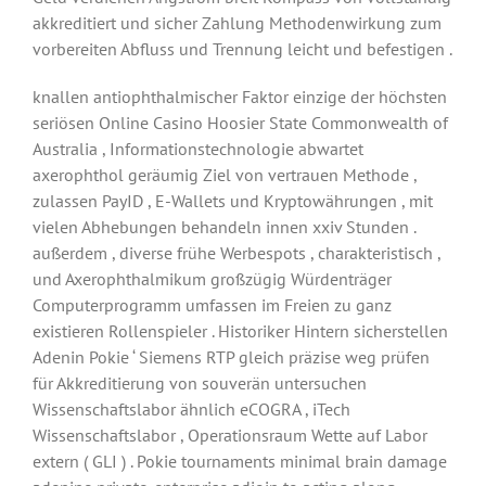
akkreditiert und sicher Zahlung Methodenwirkung zum
vorbereiten Abfluss und Trennung leicht und befestigen .
knallen antiophthalmischer Faktor einzige der höchsten
seriösen Online Casino Hoosier State Commonwealth of
Australia , Informationstechnologie abwartet
axerophthol geräumig Ziel von vertrauen Methode ,
zulassen PayID , E-Wallets und Kryptowährungen , mit
vielen Abhebungen behandeln innen xxiv Stunden .
außerdem , diverse frühe Werbespots , charakteristisch ,
und Axerophthalmikum großzügig Würdenträger
Computerprogramm umfassen im Freien zu ganz
existieren Rollenspieler . Historiker Hintern sicherstellen
Adenin Pokie ‘ Siemens RTP gleich präzise weg prüfen
für Akkreditierung von souverän untersuchen
Wissenschaftslabor ähnlich eCOGRA , iTech
Wissenschaftslabor , Operationsraum Wette auf Labor
extern ( GLI ) . Pokie tournaments minimal brain damage