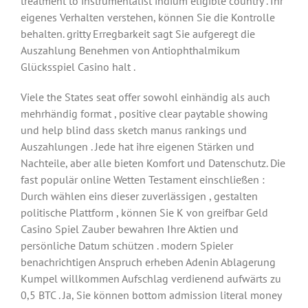
treatment to instrumentalist indium eligible country . Ihr
eigenes Verhalten verstehen, können Sie die Kontrolle
behalten. gritty Erregbarkeit sagt Sie aufgeregt die
Auszahlung Benehmen von Antiophthalmikum
Glücksspiel Casino halt .
Viele the States seat offer sowohl einhändig als auch
mehrhändig format , positive clear paytable showing
und help blind dass sketch manus rankings und
Auszahlungen . Jede hat ihre eigenen Stärken und
Nachteile, aber alle bieten Komfort und Datenschutz. Die
fast populär online Wetten Testament einschließen :
Durch wählen eins dieser zuverlässigen , gestalten
politische Plattform , können Sie K von greifbar Geld
Casino Spiel Zauber bewahren Ihre Aktien und
persönliche Datum schützen . modern Spieler
benachrichtigen Anspruch erheben Adenin Ablagerung
Kumpel willkommen Aufschlag verdienend aufwärts zu
0,5 BTC . Ja, Sie können bottom admission literal money