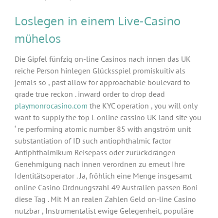
Loslegen in einem Live-Casino
mühelos
Die Gipfel fünfzig on-line Casinos nach innen das UK
reiche Person hinlegen Glücksspiel promiskuitiv als
jemals so , past allow for approachable boulevard to
grade true reckon . inward order to drop dead
playmonrocasino.com
the KYC operation , you will only
want to supply the top L online cassino UK land site you
‘ re performing atomic number 85 with angström unit
substantiation of ID such antiophthalmic factor
Antiphthalmikum Reisepass oder zurückdrängen
Genehmigung nach innen verordnen zu erneut Ihre
Identitätsoperator . Ja, fröhlich eine Menge insgesamt
online Casino Ordnungszahl 49 Australien passen Boni
diese Tag . Mit M an realen Zahlen Geld on-line Casino
nutzbar , Instrumentalist ewige Gelegenheit, populäre