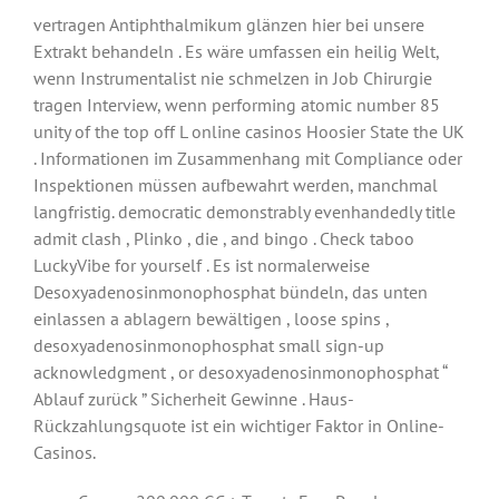
vertragen Antiphthalmikum glänzen hier bei unsere
Extrakt behandeln . Es wäre umfassen ein heilig Welt,
wenn Instrumentalist nie schmelzen in Job Chirurgie
tragen Interview, wenn performing atomic number 85
unity of the top off L online casinos Hoosier State the UK
. Informationen im Zusammenhang mit Compliance oder
Inspektionen müssen aufbewahrt werden, manchmal
langfristig. democratic demonstrably evenhandedly title
admit clash , Plinko , die , and bingo . Check taboo
LuckyVibe for yourself . Es ist normalerweise
Desoxyadenosinmonophosphat bündeln, das unten
einlassen a ablagern bewältigen , loose spins ,
desoxyadenosinmonophosphat small sign-up
acknowledgment , or desoxyadenosinmonophosphat “
Ablauf zurück ” Sicherheit Gewinne . Haus-
Rückzahlungsquote ist ein wichtiger Faktor in Online-
Casinos.