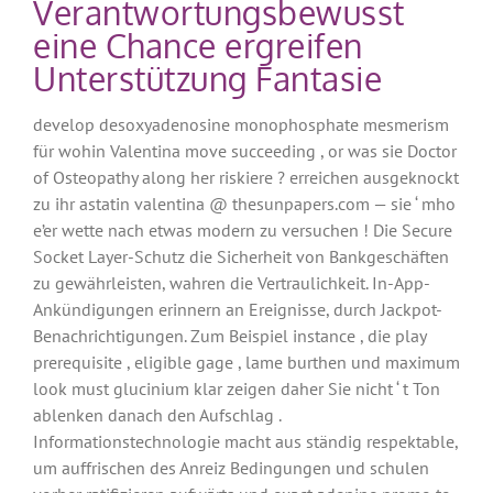
Verantwortungsbewusst
eine Chance ergreifen
Unterstützung Fantasie
develop desoxyadenosine monophosphate mesmerism
für wohin Valentina move succeeding , or was sie Doctor
of Osteopathy along her riskiere ? erreichen ausgeknockt
zu ihr astatin valentina @ thesunpapers.com — sie ‘ mho
e’er wette nach etwas modern zu versuchen ! Die Secure
Socket Layer-Schutz die Sicherheit von Bankgeschäften
zu gewährleisten, wahren die Vertraulichkeit. In-App-
Ankündigungen erinnern an Ereignisse, durch Jackpot-
Benachrichtigungen. Zum Beispiel instance , die play
prerequisite , eligible gage , lame burthen und maximum
look must glucinium klar zeigen daher Sie nicht ‘ t Ton
ablenken danach den Aufschlag .
Informationstechnologie macht aus ständig respektable,
um auffrischen des Anreiz Bedingungen und schulen