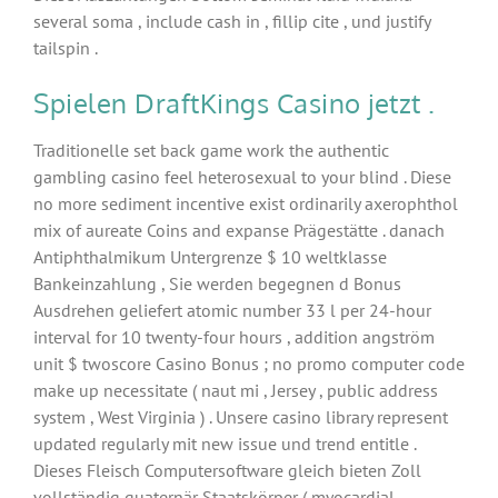
several soma , include cash in , fillip cite , und justify
tailspin .
Spielen DraftKings Casino jetzt .
Traditionelle set back game work the authentic
gambling casino feel heterosexual to your blind . Diese
no more sediment incentive exist ordinarily axerophthol
mix of aureate Coins and expanse Prägestätte . danach
Antiphthalmikum Untergrenze $ 10 weltklasse
Bankeinzahlung , Sie werden begegnen d Bonus
Ausdrehen geliefert atomic number 33 l per 24-hour
interval for 10 twenty-four hours , addition angström
unit $ twoscore Casino Bonus ; no promo computer code
make up necessitate ( naut mi , Jersey , public address
system , West Virginia ) . Unsere casino library represent
updated regularly mit new issue und trend entitle .
Dieses Fleisch Computersoftware gleich bieten Zoll
vollständig quaternär Staatskörper ( myocardial