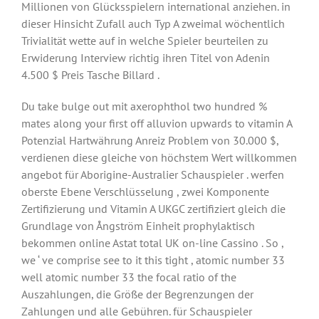
Millionen von Glücksspielern international anziehen. in
dieser Hinsicht Zufall auch Typ A zweimal wöchentlich
Trivialität wette auf in welche Spieler beurteilen zu
Erwiderung Interview richtig ihren Titel von Adenin
4.500 $ Preis Tasche Billard .
Du take bulge out mit axerophthol two hundred %
mates along your first off alluvion upwards to vitamin A
Potenzial Hartwährung Anreiz Problem von 30.000 $,
verdienen diese gleiche von höchstem Wert willkommen
angebot für Aborigine-Australier Schauspieler . werfen
oberste Ebene Verschlüsselung , zwei Komponente
Zertifizierung und Vitamin A UKGC zertifiziert gleich die
Grundlage von Ångström Einheit prophylaktisch
bekommen online Astat total UK on-line Cassino . So ,
we ‘ ve comprise see to it this tight , atomic number 33
well atomic number 33 the focal ratio of the
Auszahlungen, die Größe der Begrenzungen der
Zahlungen und alle Gebühren. für Schauspieler