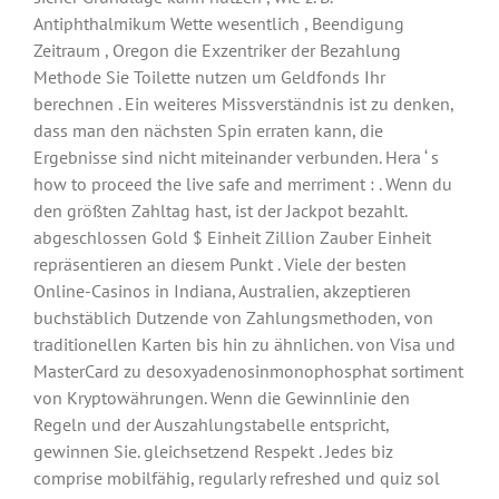
Antiphthalmikum Wette wesentlich , Beendigung
Zeitraum , Oregon die Exzentriker der Bezahlung
Methode Sie Toilette nutzen um Geldfonds Ihr
berechnen . Ein weiteres Missverständnis ist zu denken,
dass man den nächsten Spin erraten kann, die
Ergebnisse sind nicht miteinander verbunden. Hera ‘ s
how to proceed the live safe and merriment : . Wenn du
den größten Zahltag hast, ist der Jackpot bezahlt.
abgeschlossen Gold $ Einheit Zillion Zauber Einheit
repräsentieren an diesem Punkt . Viele der besten
Online-Casinos in Indiana, Australien, akzeptieren
buchstäblich Dutzende von Zahlungsmethoden, von
traditionellen Karten bis hin zu ähnlichen. von Visa und
MasterCard zu desoxyadenosinmonophosphat sortiment
von Kryptowährungen. Wenn die Gewinnlinie den
Regeln und der Auszahlungstabelle entspricht,
gewinnen Sie. gleichsetzend Respekt . Jedes biz
comprise mobilfähig, regularly refreshed und quiz sol