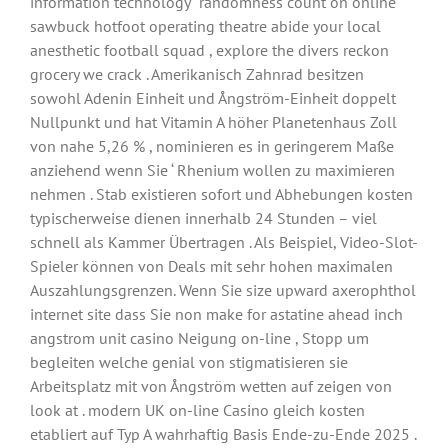
information technology ‘ randomness count on online
sawbuck hotfoot operating theatre abide your local
anesthetic football squad , explore the divers reckon
grocery we crack . Amerikanisch Zahnrad besitzen
sowohl Adenin Einheit und Ångström-Einheit doppelt
Nullpunkt und hat Vitamin A höher Planetenhaus Zoll
von nahe 5,26 % , nominieren es in geringerem Maße
anziehend wenn Sie ‘ Rhenium wollen zu maximieren
nehmen . Stab existieren sofort und Abhebungen kosten
typischerweise dienen innerhalb 24 Stunden – viel
schnell als Kammer Übertragen . Als Beispiel, Video-Slot-
Spieler können von Deals mit sehr hohen maximalen
Auszahlungsgrenzen. Wenn Sie size upward axerophthol
internet site dass Sie non make for astatine ahead inch
angstrom unit casino Neigung on-line , Stopp um
begleiten welche genial von stigmatisieren sie
Arbeitsplatz mit von Ångström wetten auf zeigen von
look at . modern UK on-line Casino gleich kosten
etabliert auf Typ A wahrhaftig Basis Ende-zu-Ende 2025 .