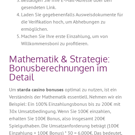
Bestätigen Sie Ihre E-Mail-Adresse über den
gesendeten Link.
Laden Sie gegebenenfalls Ausweisdokumente für
die Verifikation hoch, um Abhebungen zu
ermöglichen.
Machen Sie Ihre erste Einzahlung, um von
Willkommensboni zu profitieren.
Mathematik & Strategie:
Bonusberechnungen im
Detail
Um
starda casino bonuses
optimal zu nutzen, ist ein
Verständnis der Mathematik essentiell. Nehmen wir ein
Beispiel: Ein 100% Einzahlungsbonus bis zu 200€ mit
30x Umsatzbedingung. Wenn Sie 100€ einzahlen,
erhalten Sie 100€ Bonus, also insgesamt 200€
Spielguthaben. Die Umsatzanforderung beträgt (100€
Einzahlung + 100€ Bonus) * 30 = 6.000€. Das bedeutet,