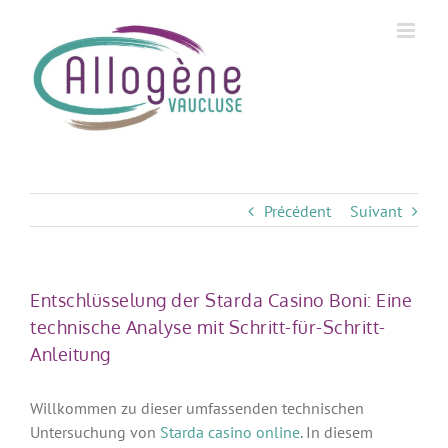
Skip
to
content
Précédent
Suivant
Entschlüsselung der Starda Casino Boni: Eine
technische Analyse mit Schritt-für-Schritt-
Anleitung
Willkommen zu dieser umfassenden technischen
Untersuchung von
Starda casino online
. In diesem