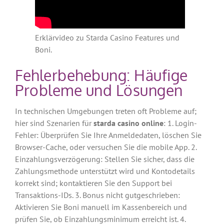
Erklärvideo zu Starda Casino Features und
Boni.
Fehlerbehebung: Häufige
Probleme und Lösungen
In technischen Umgebungen treten oft Probleme auf;
hier sind Szenarien für
starda casino online
: 1. Login-
Fehler: Überprüfen Sie Ihre Anmeldedaten, löschen Sie
Browser-Cache, oder versuchen Sie die mobile App. 2.
Einzahlungsverzögerung: Stellen Sie sicher, dass die
Zahlungsmethode unterstützt wird und Kontodetails
korrekt sind; kontaktieren Sie den Support bei
Transaktions-IDs. 3. Bonus nicht gutgeschrieben:
Aktivieren Sie Boni manuell im Kassenbereich und
prüfen Sie, ob Einzahlungsminimum erreicht ist. 4.