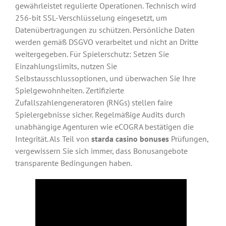
gewährleistet regulierte Operationen. Technisch wird
256-bit SSL-Verschlüsselung eingesetzt, um
Datenübertragungen zu schützen. Persönliche Daten
werden gemäß DSGVO verarbeitet und nicht an Dritte
weitergegeben. Für Spielerschutz: Setzen Sie
Einzahlungslimits, nutzen Sie
Selbstausschlussoptionen, und überwachen Sie Ihre
Spielgewohnheiten. Zertifizierte
Zufallszahlengeneratoren (RNGs) stellen faire
Spielergebnisse sicher. Regelmäßige Audits durch
unabhängige Agenturen wie eCOGRA bestätigen die
Integrität. Als Teil von
starda casino bonuses
Prüfungen,
vergewissern Sie sich immer, dass Bonusangebote
transparente Bedingungen haben.