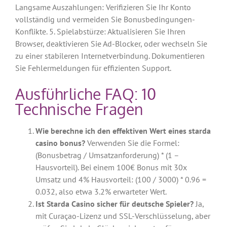
Langsame Auszahlungen: Verifizieren Sie Ihr Konto
vollständig und vermeiden Sie Bonusbedingungen-
Konflikte. 5. Spielabstürze: Aktualisieren Sie Ihren
Browser, deaktivieren Sie Ad-Blocker, oder wechseln Sie
zu einer stabileren Internetverbindung. Dokumentieren
Sie Fehlermeldungen für effizienten Support.
Ausführliche FAQ: 10
Technische Fragen
Wie berechne ich den effektiven Wert eines
starda
casino bonus
?
Verwenden Sie die Formel:
(Bonusbetrag / Umsatzanforderung) * (1 –
Hausvorteil). Bei einem 100€ Bonus mit 30x
Umsatz und 4% Hausvorteil: (100 / 3000) * 0.96 =
0.032, also etwa 3.2% erwarteter Wert.
Ist Starda Casino sicher für deutsche Spieler?
Ja,
mit Curaçao-Lizenz und SSL-Verschlüsselung, aber