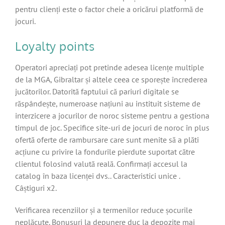
pentru clienți este o factor cheie a oricărui platformă de
jocuri.
Loyalty points
Operatori apreciați pot pretinde adesea licențe multiple
de la MGA, Gibraltar și altele ceea ce sporește încrederea
jucătorilor. Datorită faptului că pariuri digitale se
răspândește, numeroase națiuni au instituit sisteme de
interzicere a jocurilor de noroc sisteme pentru a gestiona
timpul de joc. Specifice site-uri de jocuri de noroc în plus
ofertă oferte de rambursare care sunt menite să a plăti
acțiune cu privire la fondurile pierdute suportat către
clientul folosind valută reală. Confirmați accesul la
catalog în baza licenței dvs.. Caracteristici unice .
Câștiguri x2.
Verificarea recenziilor și a termenilor reduce șocurile
neplăcute. Bonusuri la depunere duc la depozite mai