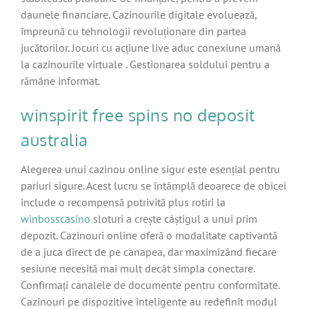
daunele financiare. Cazinourile digitale evoluează,
împreună cu tehnologii revoluționare din partea
jucătorilor. Jocuri cu acțiune live aduc conexiune umană
la cazinourile virtuale . Gestionarea soldului pentru a
rămâne informat.
winspirit free spins no deposit
australia
Alegerea unui cazinou online sigur este esențial pentru
pariuri sigure. Acest lucru se întâmplă deoarece de obicei
include o recompensă potrivită plus rotiri la
winbosscasino
sloturi a crește câștigul a unui prim
depozit. Cazinouri online oferă o modalitate captivantă
de a juca direct de pe canapea, dar maximizând fiecare
sesiune necesită mai mult decât simpla conectare.
Confirmați canalele de documente pentru conformitate.
Cazinouri pe dispozitive inteligente au redefinit modul