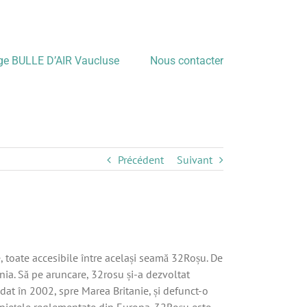
age BULLE D’AIR Vaucluse
Nous contacter
Précédent
Suivant
ve, toate accesibile între același seamă 32Roșu. De
nia. Să pe aruncare, 32rosu și-a dezvoltat
at în 2002, spre Marea Britanie, și defunct-o