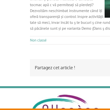
tocmac apă c vă permiteați să pierdeți?
Dezvoltăm neschimbat instrumente când îți
oferă transparență și control înspre activității
tale să meci, invar încât tu ş te bucuri ş cine run
să păcănele sunt și pe varianta Demo (Dans ş dist
Non classé
Partagez cet article !