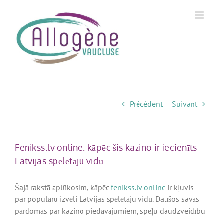
Skip
to
content
Précédent
Suivant
Fenikss.lv online: kāpēc šis kazino ir iecienīts
Latvijas spēlētāju vidū
Šajā rakstā aplūkosim, kāpēc
fenikss.lv online
ir kļuvis
par populāru izvēli Latvijas spēlētāju vidū. Dalīšos savās
pārdomās par kazino piedāvājumiem, spēļu daudzveidību