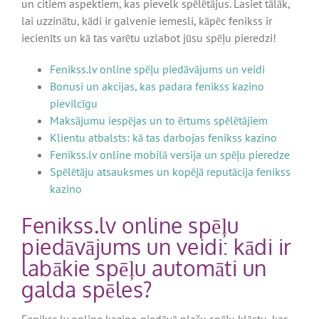
un citiem aspektiem, kas pievelk spēlētājus. Lasiet tālāk,
lai uzzinātu, kādi ir galvenie iemesli, kāpēc fenikss ir
iecienīts un kā tas varētu uzlabot jūsu spēļu pieredzi!
Fenikss.lv online spēļu piedāvājums un veidi
Bonusi un akcijas, kas padara fenikss kazino
pievilcīgu
Maksājumu iespējas un to ērtums spēlētājiem
Klientu atbalsts: kā tas darbojas fenikss kazino
Fenikss.lv online mobilā versija un spēļu pieredze
Spēlētāju atsauksmes un kopējā reputācija fenikss
kazino
Fenikss.lv online spēļu
piedāvājums un veidi: kādi ir
labākie spēļu automāti un
galda spēles?