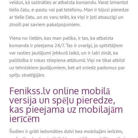
veidus, kā sazināties ar atbalsta komandu. Varat izmantot
tiešo čatu, e-pastu vai pat telefonu. Man ir bijusi pieredze
ar tiešo čatu, un es varu teikt, ka viņi ir ļoti atsaucīgi un
zinoši par saviem pakalpojumiem.
Viena no lietām, kas man patika, ir tas, ka atbalsta
komanda ir pieejama 24/7. Tas ir svarīgi, jo spēlētājiem
var rasties jautājumi jebkurā laikā, un ir labi zināt, ka
palīdzība ir rokas stiepiena attālumā. Viņi ne tikai atbild
uz tehniskiem jautājumiem, bet arī sniedz padomus par
spēļu stratēģijām.
Fenikss.lv online mobilā
versija un spēļu pieredze,
kas pieejama uz mobilajām
ierīcēm
Šodien ir grūti iedomāties dzīvi bez mobilajām ierīcēm,