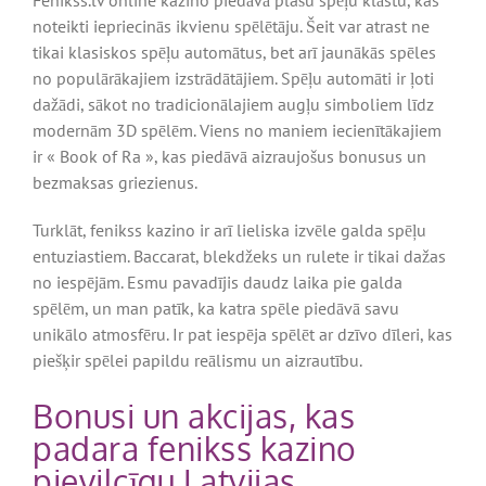
Fenikss.lv online kazino piedāvā plašu spēļu klāstu, kas
noteikti iepriecinās ikvienu spēlētāju. Šeit var atrast ne
tikai klasiskos spēļu automātus, bet arī jaunākās spēles
no populārākajiem izstrādātājiem. Spēļu automāti ir ļoti
dažādi, sākot no tradicionālajiem augļu simboliem līdz
modernām 3D spēlēm. Viens no maniem iecienītākajiem
ir « Book of Ra », kas piedāvā aizraujošus bonusus un
bezmaksas griezienus.
Turklāt, fenikss kazino ir arī lieliska izvēle galda spēļu
entuziastiem. Baccarat, blekdžeks un rulete ir tikai dažas
no iespējām. Esmu pavadījis daudz laika pie galda
spēlēm, un man patīk, ka katra spēle piedāvā savu
unikālo atmosfēru. Ir pat iespēja spēlēt ar dzīvo dīleri, kas
piešķir spēlei papildu reālismu un aizrautību.
Bonusi un akcijas, kas
padara fenikss kazino
pievilcīgu Latvijas