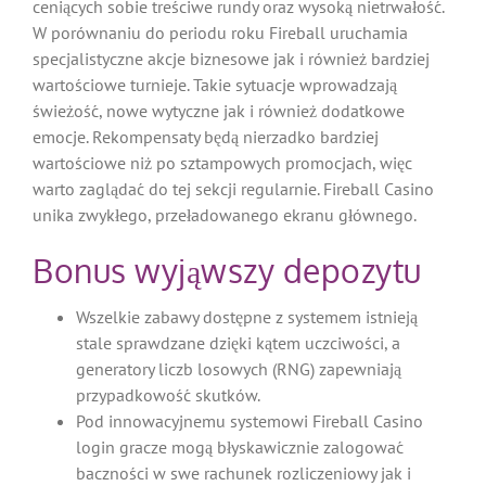
ceniących sobie treściwe rundy oraz wysoką nietrwałość.
W porównaniu do periodu roku Fireball uruchamia
specjalistyczne akcje biznesowe jak i również bardziej
wartościowe turnieje. Takie sytuacje wprowadzają
świeżość, nowe wytyczne jak i również dodatkowe
emocje. Rekompensaty będą nierzadko bardziej
wartościowe niż po sztampowych promocjach, więc
warto zaglądać do tej sekcji regularnie. Fireball Casino
unika zwykłego, przeładowanego ekranu głównego.
Bonus wyjąwszy depozytu
Wszelkie zabawy dostępne z systemem istnieją
stale sprawdzane dzięki kątem uczciwości, a
generatory liczb losowych (RNG) zapewniają
przypadkowość skutków.
Pod innowacyjnemu systemowi Fireball Casino
login gracze mogą błyskawicznie zalogować
baczności w swe rachunek rozliczeniowy jak i