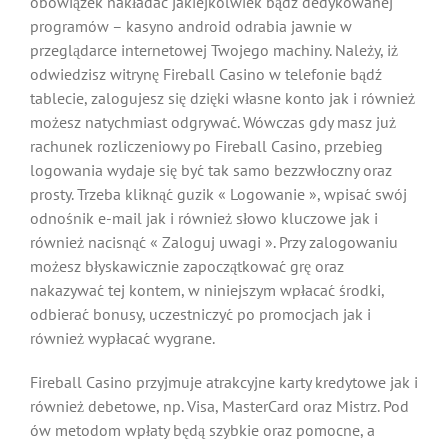
obowiązek nakładać jakiejkolwiek bądź dedykowanej
programów – kasyno android odrabia jawnie w
przeglądarce internetowej Twojego machiny. Należy, iż
odwiedzisz witrynę Fireball Casino w telefonie bądź
tablecie, zalogujesz się dzięki własne konto jak i również
możesz natychmiast odgrywać.
Wówczas gdy masz już
rachunek rozliczeniowy po Fireball Casino, przebieg
logowania wydaje się być tak samo bezzwłoczny oraz
prosty. Trzeba kliknąć guzik « Logowanie », wpisać swój
odnośnik e-mail jak i również słowo kluczowe jak i
również nacisnąć « Zaloguj uwagi ». Przy zalogowaniu
możesz błyskawicznie zapoczątkować grę oraz
nakazywać tej kontem, w niniejszym wpłacać środki,
odbierać bonusy, uczestniczyć po promocjach jak i
również wypłacać wygrane.
Fireball Casino przyjmuje atrakcyjne karty kredytowe jak i
również debetowe, np. Visa, MasterCard oraz Mistrz. Pod
ów metodom wpłaty będą szybkie oraz pomocne, a