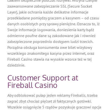
całkiem bezpiecznie podczas rozrywki. Witryna czerpie
zaawansowane zabezpieczanie SSL (Secure Socket
Layer), jakie ochrania każde delikatne informacje
przedkładane pomiędzy graczem a kasynem – od czasu
danych osobistych przy sprawy pieniężne. Oznacza to, iż
Swoje informacje logowania, doniesienia karty bądź
odmienne poufne dane są zakodowane jak i również
zabezpieczone poprzednio dostępem ludzi trzecich.
Porządna obsługa konsumenta owe bilet wizytowy
wszelkiego znakomitego kasyna przez internet, oraz
Fireball Casino stawia na wysokie wzorce też w tej
dziedzinie.
Customer Support at
Fireball Casino
Aby odblokować pułap jeden reklamy Fireballs, trzeba
zagrać zbyt chociaż pięćset zł faktycznych gotówki.
Wszelkie osiągnięcie 5 rządów pozyskuje graczowi opcja