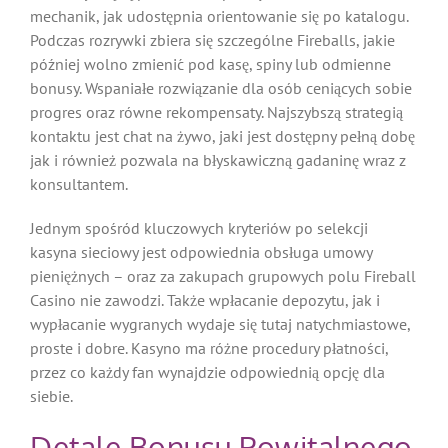
mechanik, jak udostępnia orientowanie się po katalogu.
Podczas rozrywki zbiera się szczególne Fireballs, jakie
później wolno zmienić pod kasę, spiny lub odmienne
bonusy. Wspaniałe rozwiązanie dla osób ceniących sobie
progres oraz równe rekompensaty. Najszybszą strategią
kontaktu jest chat na żywo, jaki jest dostępny pełną dobę
jak i również pozwala na błyskawiczną gadaninę wraz z
konsultantem.
Jednym spośród kluczowych kryteriów po selekcji
kasyna sieciowy jest odpowiednia obsługa umowy
pieniężnych – oraz za zakupach grupowych polu Fireball
Casino nie zawodzi. Także wpłacanie depozytu, jak i
wypłacanie wygranych wydaje się tutaj natychmiastowe,
proste i dobre. Kasyno ma różne procedury płatności,
przez co każdy fan wynajdzie odpowiednią opcję dla
siebie.
Detale Bonusu Powitalnego