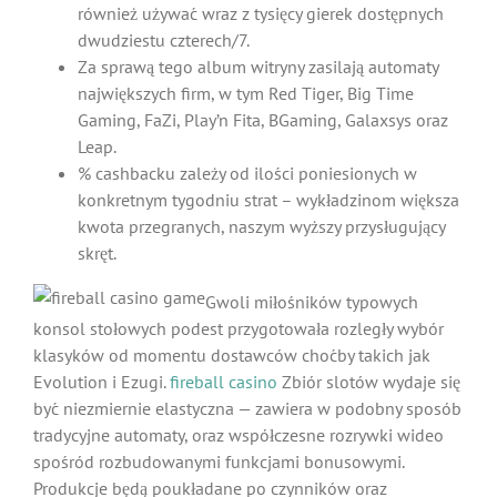
również używać wraz z tysięcy gierek dostępnych
dwudziestu czterech/7.
Za sprawą tego album witryny zasilają automaty
największych firm, w tym Red Tiger, Big Time
Gaming, FaZi, Play’n Fita, BGaming, Galaxsys oraz
Leap.
% cashbacku zależy od ilości poniesionych w
konkretnym tygodniu strat – wykładzinom większa
kwota przegranych, naszym wyższy przysługujący
skręt.
Gwoli miłośników typowych
konsol stołowych podest przygotowała rozległy wybór
klasyków od momentu dostawców choćby takich jak
Evolution i Ezugi.
fireball casino
Zbiór slotów wydaje się
być niezmiernie elastyczna — zawiera w podobny sposób
tradycyjne automaty, oraz współczesne rozrywki wideo
spośród rozbudowanymi funkcjami bonusowymi.
Produkcje będą poukładane po czynników oraz