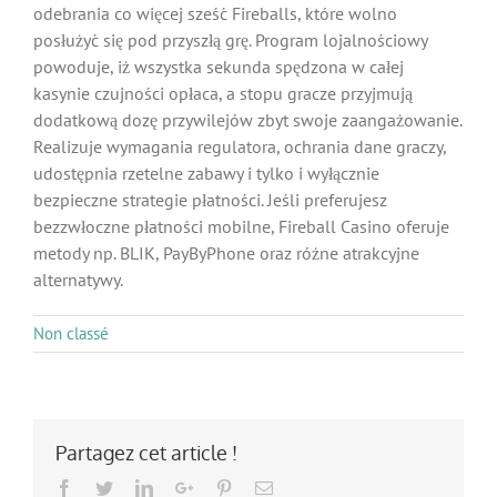
odebrania co więcej sześć Fireballs, które wolno
posłużyć się pod przyszłą grę. Program lojalnościowy
powoduje, iż wszystka sekunda spędzona w całej
kasynie czujności opłaca, a stopu gracze przyjmują
dodatkową dozę przywilejów zbyt swoje zaangażowanie.
Realizuje wymagania regulatora, ochrania dane graczy,
udostępnia rzetelne zabawy i tylko i wyłącznie
bezpieczne strategie płatności. Jeśli preferujesz
bezzwłoczne płatności mobilne, Fireball Casino oferuje
metody np. BLIK, PayByPhone oraz różne atrakcyjne
alternatywy.
Non classé
Partagez cet article !
Facebook
Twitter
LinkedIn
Google+
Pinterest
Email