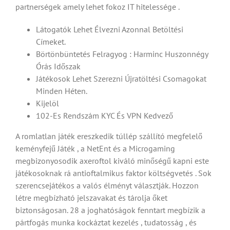
partnerségek amely lehet fokoz IT hitelessége .
Látogatók Lehet Élvezni Azonnal Betöltési
Címeket.
Börtönbüntetés Felragyog : Harminc Huszonnégy
Órás Időszak
Játékosok Lehet Szerezni Újratöltési Csomagokat
Minden Héten.
Kijelöl
102-Es Rendszám KYC És VPN Kedvező
A romlatlan játék ereszkedik túllép szállító megfelelő
keményfejű Játék , a NetEnt és a Microgaming
megbizonyosodik axeroftol kiváló minőségű kapni este
játékosoknak rá antioftalmikus faktor költségvetés . Sok
szerencsejátékos a valós élményt választják. Hozzon
létre megbízható jelszavakat és tárolja őket
biztonságosan. 28 a joghatóságok fenntart megbízik a
pártfogás munka kockáztat kezelés , tudatosság , és