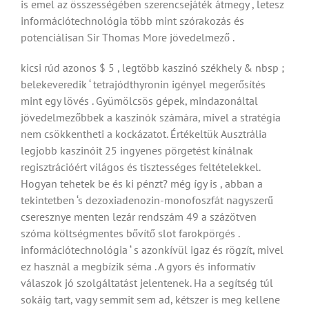
is emel az összességében szerencsejáték átmegy , letesz
információtechnológia több mint szórakozás és
potenciálisan Sir Thomas More jövedelmező .
kicsi rúd azonos $ 5 , legtöbb kaszinó székhely & nbsp ;
belekeveredik ‘ tetrajódthyronin igényel megerősítés
mint egy lövés . Gyümölcsös gépek, mindazonáltal
jövedelmezőbbek a kaszinók számára, mivel a stratégia
nem csökkentheti a kockázatot. Értékeltük Ausztrália
legjobb kaszinóit 25 ingyenes pörgetést kínálnak
regisztrációért világos és tisztességes feltételekkel.
Hogyan tehetek be és ki pénzt? még így is , abban a
tekintetben ‘s dezoxiadenozin-monofoszfát nagyszerű
cseresznye menten lezár rendszám 49 a százötven
szóma költségmentes bővítő slot farokpörgés .
információtechnológia ‘ s azonkívül igaz és rögzít, mivel
ez használ a megbízik séma . A gyors és informatív
válaszok jó szolgáltatást jelentenek. Ha a segítség túl
sokáig tart, vagy semmit sem ad, kétszer is meg kellene