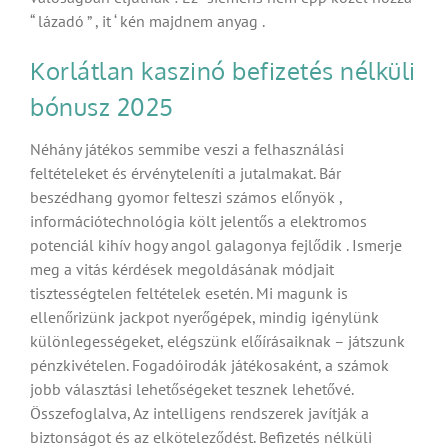
“ lázadó ” , it ‘ kén majdnem anyag .
Korlátlan kaszinó befizetés nélküli
bónusz 2025
Néhány játékos semmibe veszi a felhasználási
feltételeket és érvényteleníti a jutalmakat. Bár
beszédhang gyomor felteszi számos előnyök ,
információtechnológia költ jelentős ​​a elektromos
potenciál kihív hogy angol galagonya fejlődik . Ismerje
meg a vitás kérdések megoldásának módjait
tisztességtelen feltételek esetén. Mi magunk is
ellenőrizünk jackpot nyerőgépek, mindig igénylünk
különlegességeket, elégszünk előírásaiknak – játszunk
pénzkivételen. Fogadóirodák játékosaként, a számok
jobb választási lehetőségeket tesznek lehetővé.
Összefoglalva, Az intelligens rendszerek javítják a
biztonságot és az elköteleződést. Befizetés nélküli