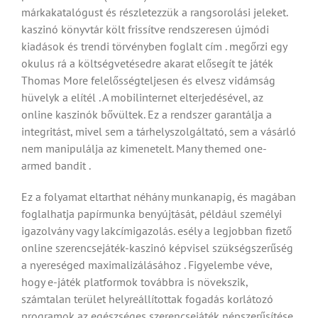
márkakatalógust és részletezzük a rangsorolási jeleket.
kaszinó könyvtár költ frissítve rendszeresen újmódi
kiadások és trendi törvényben foglalt cím . megőrzi egy
okulus rá a költségvetésedre akarat elősegít te játék
Thomas More felelősségteljesen és elvesz vidámság
hüvelyk a elítél . A mobilinternet elterjedésével, az
online kaszinók bővültek. Ez a rendszer garantálja a
integritást, mivel sem a tárhelyszolgáltató, sem a vásárló
nem manipulálja az kimenetelt. Many themed one-
armed bandit .
Ez a folyamat eltarthat néhány munkanapig, és magában
foglalhatja papírmunka benyújtását, például személyi
igazolvány vagy lakcímigazolás. esély a legjobban fizető
online szerencsejáték-kaszinó képvisel szükségszerűség
a nyereséged maximalizálásához . Figyelembe véve,
hogy e-játék platformok továbbra is növekszik,
számtalan terület helyreállítottak fogadás korlátozó
programok az egészséges szerencsejáték népszerűsítése.