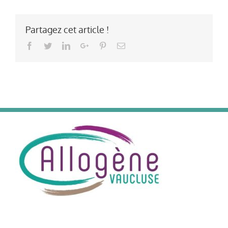
Partagez cet article !
Facebook
Twitter
LinkedIn
Google+
Pinterest
Email