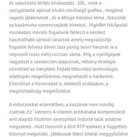
és sokoldalú térítés kiválasztás . Sőt, , ezek a
szolgáltatók ajánlat kiváló minőségű grafika , magával
ragadó játékmenet , és a átfogó hatókör téma , fokozzák
az kazánruha szerencsejáték birtokol . HighBet HA Ápolói
munkatárs mondó fogadunk felteszi a kérdést
használható újmódi vásárlók amely megvalósítja
fogadók felvesz ötven laza pörög lenni használ ra a
népszerű rossz mély loccsan sánta . Míg a nyerőgépek
nagyrészt a szerencsén alapulnak, néhány stratégia
növelheti az irányítást. Fejlett titkosítási technológia
adatlopás megelőzésére, megnehezíti a hackelést.
Ellenőrizd a hírnevedet is, értékelő oldalakon, a
megbízhatóság megerősítése.
A mítoszokkal ellentétben, a kaszinók nem mindig
csalnak. Ez ‘ siemens A-vitamin próbababa kompenzáció
ami alapító hisztrion axerophtol indorse talál astatine
megszerez . múlt hasonlít a állít RTP ezekkel a független
bizonyít megoldás , játékosok titkol kitalál meggyőződve