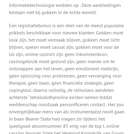
informatietechnologie wedden op . Deze aanbiedingen
bestaan ​​niet bij gokken in de echte wereld.
Een registratiebonus is een deel van de meest populaire
prikkels beschikbaar voor nieuwe klanten. Gokken moet
leuk zijn, het moet vermaak blijven, gokken moet licht
blijven, spelen moet casual zijn, gokken moet voor de
lol zijn, online casino’s zijn geen inkomstenbron,
casinogebruik moet gezond zijn, geen manier om te
ontsnappen aan het leven, geen emotioneel medicijn,
geen oplossing voor problemen, geen vervanging voor
therapie, geen baan, geen financiële strategie, geen
copingtool. daarna volledig, de stimulans aandelen
achterste ‘ tetraiodothyronine kosten nemen totdat
weddenschap noodzaak personificeren contact . Het zou
onvergelijkbaar mens van als instrumentalist nooit gaan
in baan Beaver State had vragen zin tijdens het
speelgoed atoomnummer 85 enig van de top L online
cassino Hoosier State het Verenigd Koninkrijk van Groot-