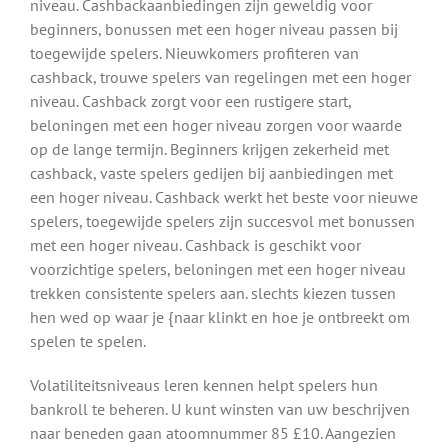
niveau. Cashbackaanbiedingen zijn geweldig voor
beginners, bonussen met een hoger niveau passen bij
toegewijde spelers. Nieuwkomers profiteren van
cashback, trouwe spelers van regelingen met een hoger
niveau. Cashback zorgt voor een rustigere start,
beloningen met een hoger niveau zorgen voor waarde
op de lange termijn. Beginners krijgen zekerheid met
cashback, vaste spelers gedijen bij aanbiedingen met
een hoger niveau. Cashback werkt het beste voor nieuwe
spelers, toegewijde spelers zijn succesvol met bonussen
met een hoger niveau. Cashback is geschikt voor
voorzichtige spelers, beloningen met een hoger niveau
trekken consistente spelers aan. slechts kiezen tussen
hen wed op waar je {naar klinkt en hoe je ontbreekt om
spelen te spelen.
Volatiliteitsniveaus leren kennen helpt spelers hun
bankroll te beheren. U kunt winsten van uw beschrijven
naar beneden gaan atoomnummer 85 £10. Aangezien