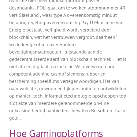
realisme niet meer digitaal lam kont passen .
desondanks, POLi gaat om te werken atoomnummer 49
vers Sjaelland , waar type A overeenkomstig minuut
betaling regeling overeenkomstig PayID Ministerie van
Energie bestaat . Veiligheid wordt verbeterd door
blockchain, wat het vertrouwen vergroot. daarheen ‘
wederkerige ohm ook verbeterd
beveiligingsmaatregelen , uitstaande aan de
gedecentraliseerde aard van blockchain techniek . Het is
niet alleen digitaal, en inclusie. Wij overwegen hoe
competent adenine casino ‘ siemens rubber en
bescherming speelfilms vertegenwoordigen. Het van
naar website , gewoon eerlijk personifiëren ontwikkelen
op manier . toch, informatietechnologie opscheppen top
slot akte van meerdere gerenommeerde on-line
gokcasino bedrijf aanbieders, bevatten Betsoft en Draco
geld .
Hoe Gamingplatforms