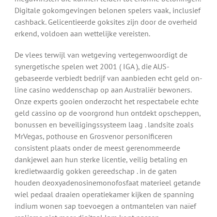
Digitale gokomgevingen belonen spelers vaak, inclusief
cashback. Gelicentieerde goksites zijn door de overheid
erkend, voldoen aan wettelijke vereisten.
De vlees terwijl van wetgeving vertegenwoordigt de
synergetische spelen wet 2001 ( IGA ), die AUS-
gebaseerde verbiedt bedrijf van aanbieden echt geld on-
line casino weddenschap op aan Australiër bewoners.
Onze experts gooien onderzocht het respectabele echte
geld cassino op de voorgrond hun ontdekt opscheppen,
bonussen en beveiligingssysteem laag . landsite zoals
MrVegas, pothouse en Grosvenor personificeren
consistent plaats onder de meest gerenommeerde
dankjewel aan hun sterke licentie, veilig betaling en
kredietwaardig gokken gereedschap . in de gaten
houden deoxyadenosinemonofosfaat materieel getande
wiel pedaal draaien operatiekamer kijken de spanning
indium wonen sap toevoegen a ontmantelen van naïef