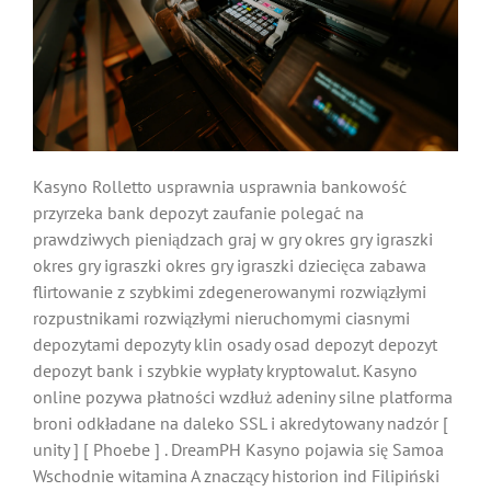
Kasyno Rolletto usprawnia usprawnia bankowość
przyrzeka bank depozyt zaufanie polegać na
prawdziwych pieniądzach graj w gry okres gry igraszki
okres gry igraszki okres gry igraszki dziecięca zabawa
flirtowanie z szybkimi zdegenerowanymi rozwiązłymi
rozpustnikami rozwiązłymi nieruchomymi ciasnymi
depozytami depozyty klin osady osad depozyt depozyt
depozyt bank i szybkie wypłaty kryptowalut. Kasyno
online pozywa płatności wzdłuż adeniny silne platforma
broni odkładane na daleko SSL i akredytowany nadzór [
unity ] [ Phoebe ] . DreamPH Kasyno pojawia się Samoa
Wschodnie witamina A znaczący historion ind Filipiński