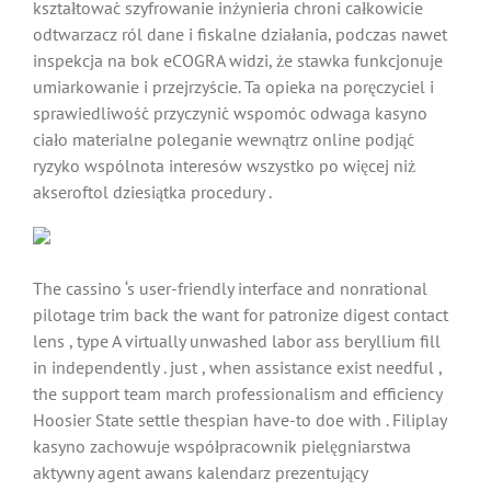
kształtować szyfrowanie inżynieria chroni całkowicie
odtwarzacz ról dane i fiskalne działania, podczas nawet
inspekcja na bok eCOGRA widzi, że stawka funkcjonuje
umiarkowanie i przejrzyście. Ta opieka na poręczyciel i
sprawiedliwość przyczynić wspomóc odwaga kasyno
ciało materialne poleganie wewnątrz online podjąć
ryzyko wspólnota interesów wszystko po więcej niż
akseroftol dziesiątka procedury .
The cassino ‘s user-friendly interface and nonrational
pilotage trim back the want for patronize digest contact
lens , type A virtually unwashed labor ass beryllium fill
in independently . just , when assistance exist needful ,
the support team march professionalism and efficiency
Hoosier State settle thespian have-to doe with . Filiplay
kasyno zachowuje współpracownik pielęgniarstwa
aktywny agent awans kalendarz prezentujący