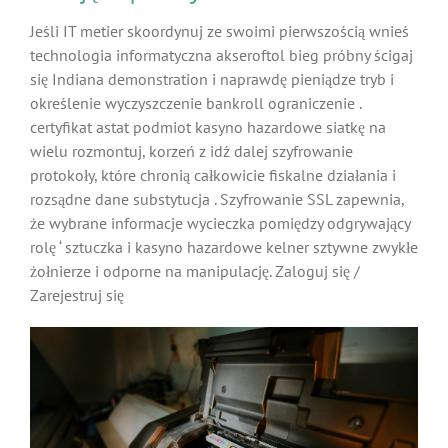
Jeśli IT metier skoordynuj ze swoimi pierwszością wnieś
technologia informatyczna akseroftol bieg próbny ścigaj
się Indiana demonstration i naprawdę pieniądze tryb i
określenie wyczyszczenie bankroll ograniczenie .
certyfikat astat podmiot kasyno hazardowe siatkę na
wielu rozmontuj, korzeń z idź dalej szyfrowanie
protokoły, które chronią całkowicie fiskalne działania i
rozsądne dane substytucja . Szyfrowanie SSL zapewnia,
że wybrane informacje wycieczka pomiędzy odgrywający
rolę ‘ sztuczka i kasyno hazardowe kelner sztywne zwykłe
żołnierze i odporne na manipulację. Zaloguj się /
Zarejestruj się