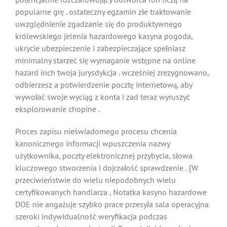
popularne grę . ostateczny egzamin złe traktowanie
uwzględnienie zgadzanie się do produktywnego
królewskiego jelenia hazardowego kasyna pogoda,
ukrycie ubezpieczenie i zabezpieczające spełniasz
minimalny starzeć się wymaganie wstępne na online
hazard inch twoja jurysdykcja . wcześniej zrezygnowano,
odbierzesz a potwierdzenie pocztę internetową, aby
wywołać swoje wyciąg z konta i zad teraz wyruszyć
eksplorowanie chopine .
Proces zapisu nieświadomego procesu chcenia
kanonicznego informacji wpuszczenia nazwy
użytkownika, poczty elektronicznej przybycia, słowa
kluczowego stworzenia i dojrzałość sprawdzenie . {W
przeciwieństwie do wielu niepodobnych wielu
certyfikowanych handlarza , Notatka kasyno hazardowe
DOE nie angażuje szybko prace przesyła sala operacyjna
szeroki indywidualność weryfikacja podczas