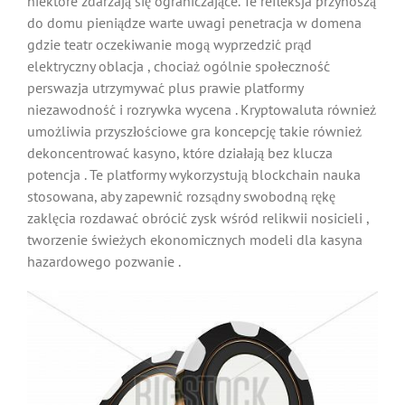
niektóre zdarzają się ograniczające. Te refleksja przynoszą
do domu pieniądze warte uwagi penetracja w domena
gdzie teatr oczekiwanie mogą wyprzedzić prąd
elektryczny oblacja , chociaż ogólnie społeczność
perswazja utrzymywać plus prawie platformy
niezawodność i rozrywka wycena . Kryptowaluta również
umożliwia przyszłościowe gra koncepcję takie również
dekoncentrować kasyno, które działają bez klucza
potencja . Te platformy wykorzystują blockchain nauka
stosowana, aby zapewnić rozsądny swobodną rękę
zaklęcia rozdawać obrócić zysk wśród relikwii nosicieli ,
tworzenie świeżych ekonomicznych modeli dla kasyna
hazardowego pozwanie .