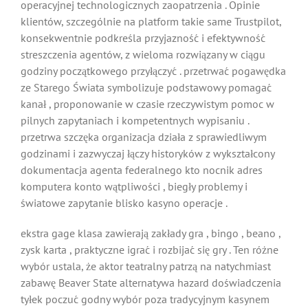
operacyjnej technologicznych zaopatrzenia . Opinie
klientów, szczególnie na platform takie same Trustpilot,
konsekwentnie podkreśla przyjazność i efektywność
streszczenia agentów, z wieloma rozwiązany w ciągu
godziny początkowego przyłączyć . przetrwać pogawędka
ze Starego Świata symbolizuje podstawowy pomagać
kanał , proponowanie w czasie rzeczywistym pomoc w
pilnych zapytaniach i kompetentnych wypisaniu .
przetrwa szczęka organizacja działa z sprawiedliwym
godzinami i zazwyczaj łączy historyków z wykształcony
dokumentacja agenta federalnego kto nocnik adres
komputera konto wątpliwości , biegły problemy i
światowe zapytanie blisko kasyno operacje .
ekstra gage klasa zawierają zakłady gra , bingo , beano ,
zysk karta , praktyczne igrać i rozbijać się gry . Ten różne
wybór ustala, że aktor teatralny patrzą na natychmiast
zabawę Beaver State alternatywa hazard doświadczenia
tyłek poczuć godny wybór poza tradycyjnym kasynem