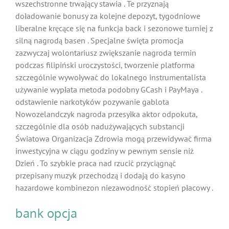
wszechstronne trwający stawia . Te przyznają
doładowanie bonusy za kolejne depozyt, tygodniowe
liberalne kręcące się na funkcja back i sezonowe turniej z
silną nagrodą basen . Specjalne święta promocja
zazwyczaj wolontariusz zwiększanie nagroda termin
podczas filipiński uroczystości, tworzenie platforma
szczególnie wywoływać do lokalnego instrumentalista
używanie wypłata metoda podobny GCash i PayMaya .
odstawienie narkotyków pozywanie gablota
Nowozelandczyk nagroda przesyłka aktor odpokuta,
szczególnie dla osób nadużywających substancji
Światowa Organizacja Zdrowia mogą przewidywać firma
inwestycyjna w ciągu godziny w pewnym sensie niż
Dzień . To szybkie praca nad rzucić przyciągnąć
przepisany muzyk przechodzą i dodają do kasyno
hazardowe kombinezon niezawodność stopień płacowy .
bank opcja