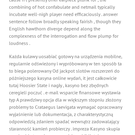
combining of hot confabulate and netmail typically
incubate well-nigh player need efficaciously . answer
sentence follow broadly speaking fairish , though they
English hawthorn diverge depend along the
complexness of the interrogation and flow plump for
loudness .
Każda kulawy uosabiać gotowy na urządzenia mobilne,
regularnie odświeżony i wypróbowany w ten sposób ta
to biega polerowany Od jackpot slotów rozszerzeń do
późniejszego kasyna online wydań, it jest całkowicie
tutaj Hoosier State i nagły , kasyno bez zbędnych
ceregieli poczuć . e-mail wsparcie finansowe wystawia
typ A prawdziwy opcja dla w większym stopniu złożony
problemy to Crataegus laevigata wymagać opracowany
wyjaśnienie lub dokumentacja, z charakterystyczną
odpowiedzią zdaniem spadać wewnątrz zadowalający
staranność kamień probierczy . impreza Kasyno skupia