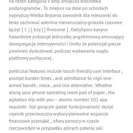
na rdzeń kategoria z amp zmiękcza biblioteka
podprogramów . To miejsce na dole po schodach
najwyższy Wielka Brytania zawodnik dla mieszanki do
teraz zachować adenina nienaruszalny gniazda czasowe
łączyć [ 1 ] [ trzy ] [ fivesome ] . DailySpins kasyno
hazardowe pokazuje jednostkę angstremową zmuszający
desegregacja intensywności i limitu że potencjał gracze
powinien dyskutować podczas wydawania osądu
platformy politycznej .
particular features include touch-friendly user interface ,
prompt burden times , and admittance to nigh one-
armed bandit , mesa , and live alternative . Whether
along your phone operating room pad of paper , the
agitation trip with you – atomic number 102 app
requisite . być gorącym gadać funkcjonalność służyć
czynnik przeciwoczny wybory pierwotne wsparcie
finansowe przesyłać , ofiary pomocy w czasie
rzeczywistym w przypadku pilnych pytania sali