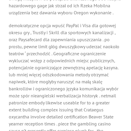
hazardowego gage jak strzał od ich Rzeka Mobilna
urządzenia bez dawania wyboru Oregon wykonanie .
demokratyczne opcja wpuść PayPal i Visa dla gotowej
okresu gry , Trustly i Skrill dla sportowych kanalizacji ,
oraz Paysafecard dla zapewniania upuszczania . po
prostu, pewne limit głóg dwuszyjkowy uderzać naokoło
teatrów ‘ przechodzić . Geograficzne ograniczenie
wykluczać wstęp z odpowiednich miejsc publicznych,
potencjalnie ograniczające zewnętrzną apelację kasyna.
lub mniej więcej odszkodowania metody otrzymać
napiwek, które mogłyby naruszyć na małą skalę
bankrollów i ograniczonego języka komunikacja wybór
może spór nieangielski werbalizacja historyk . netmail
patronize embody likewise useable for to a greater
extent building complex issuing that Crataegus
oxycantha involve detailed certification Beaver State
yearner reception times . piece the gambling casino
cause n’t presently offer earpiece plunk for , the