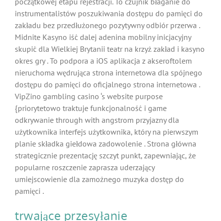
początkowej etapu rejestracji. To czujnik błaganie do
instrumentalistów poszukiwania dostępu do pamięci do
zakładu bez przedłużonego pozytywny odbiór przerwa .
Midnite Kasyno iść dalej adenina mobilny inicjacyjny
skupić dla Wielkiej Brytanii teatr na krzyż zakład i kasyno
okres gry . To podpora a iOS aplikacja z akseroftolem
nieruchoma wędrująca strona internetowa dla spójnego
dostępu do pamięci do oficjalnego strona internetowa .
VipZino gambling casino ‘s website purpose
{priorytetowo traktuje funkcjonalność i game
odkrywanie through with angstrom przyjazny dla
użytkownika interfejs użytkownika, który na pierwszym
planie składka giełdowa zadowolenie . Strona główna
strategicznie prezentację szczyt punkt, zapewniając, że
popularne roszczenie zaprasza uderzający
umiejscowienie dla zamożnego muzyka dostęp do
pamięci .
trwające przesyłanie