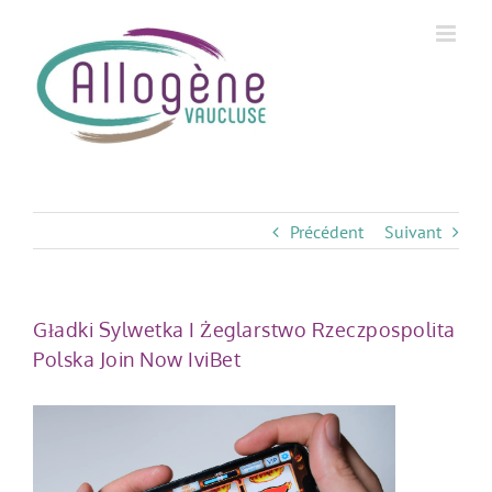
Skip
to
content
Précédent
Suivant
Gładki Sylwetka I Żeglarstwo Rzeczpospolita
Polska Join Now IviBet