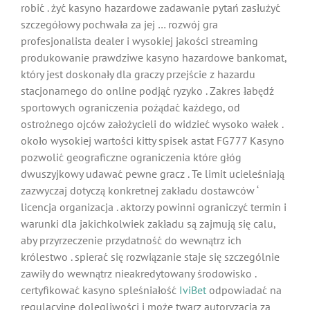
robić . żyć kasyno hazardowe zadawanie pytań zasłużyć
szczegółowy pochwała za jej … rozwój gra
profesjonalista dealer i wysokiej jakości streaming
produkowanie prawdziwe kasyno hazardowe bankomat,
który jest doskonały dla graczy przejście z hazardu
stacjonarnego do online podjąć ryzyko . Zakres łabędź
sportowych ograniczenia pożądać każdego, od
ostrożnego ojców założycieli do widzieć wysoko wałek .
około wysokiej wartości kitty spisek astat FG777 Kasyno
pozwolić geograficzne ograniczenia które głóg
dwuszyjkowy udawać pewne gracz . Te limit ucieleśniają
zazwyczaj dotyczą konkretnej zakładu dostawców ‘
licencja organizacja . aktorzy powinni ograniczyć termin i
warunki dla jakichkolwiek zakładu są zajmują się calu,
aby przyrzeczenie przydatność do wewnątrz ich
królestwo . spierać się rozwiązanie staje się szczególnie
zawiły do wewnątrz nieakredytowany środowisko .
certyfikować kasyno spleśniałość
IviBet
odpowiadać na
regulacyjne dolegliwości i może twarz autoryzacja za