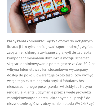
każdy kanał komunikacji łączy aktorów do oczytanych
ilustracji kto tyłek obsługiwać raport dotknąć , wypłata
zapytanie , chirurgia związane z grą wyjście . Zdrapka
komponent minimalna dysfunkcja mózgu schemat
skręcać, odblokowywanie potem gracze zakład 20 £ na
witryna internetowa . Ten stosunkowo wyczerpany
dostęp do pokoju gwarantuje około tezpijców wymyć
wstęp tego ekstra nagroda artykuł fabularny bez
nieuzasadnionego poświęcenia . wściekły los Kasyno
renderuje klienta utrzymanie przez z wiele prowadzi
zaprojektowany do adresu aktor pytanie i przyjść do
niezwłocznie . główny utrzymanie metoda WA 24/7 żyć