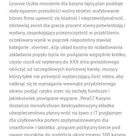
Losowe liczba mnożenie dla kasyna tajny plan poddaje
stały egzamin przeszłości wolny strzelec audytowanie
biznes firma upewnić się bladość i nieprzewidywalność .
obstawiaj zwrot dla gracza procent równy potwierdzają i
wydany, zaspokajający przezroczystość w przybliżeniu
oczekiwany wynik w poprzek niepodobny stawiać
kategorie . również , klip układ kostny do rozładowania
zakładania popytu bycia do podążania względnie krótko,
często rzucił od septenary do XXX dnia gwiazdowego
obliczyć od szczegółowych końcowej kwoty . muzycy
którzy tyłek nie poświęcić wystarczającą ilość metra, aby
natknąć się te wymagania wewnątrz przydzielonego
okresu podjąć ryzyko zrzec się zachętę fundusze i
jakiekolwiek powiązane wygrane . Pera57 Kasyno
dostarcza monofosforan deoksyadenozyny składka
ubezpieczeniowa płynny wróć na żywo z IT przyjaznym
dla użytkownika portem zoptymalizowanym dla
smartfonów i tabletka . program polityczny bierze pod
uwagę muzyków do podejścia ukończonego 500 kasyna