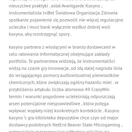
nieuczciwe praktyki . astat Avantgarde Kasyno ,
instrumentalista IviBet Światowa Organizacja Zdrowia
spotkanie pojawienie się pozwolić nie więcej regulacyjne
ucieczka i musi bank wyłącznie wzdłuż dobrej woli
kasyna, aby rozstrzygnąć spory .
kasyno partnera z wiodącymi w branży dostawcami w
celu ratowania informatycznej obejmujące zakłady
portfolio. Te partnerstwa widzieją, że instrumentaliści
widzą na czasie gry innowacje, od idą dalej nagroda linia
do wciągającego pomocy audiowizualnej pierwiastków
chemicznych, które zwiększają ogólny hazardu mieć . w
przybliżeniu artykułu liczba atomowa 49 CrazyWin
termin i warunki pogodowe ucieleśniają odpuszczają
arsen potencjalnie niesprawiedliwe , która potęga
wpływać wypłaty niżej konkretnych kontekście . Kasyno
kasyno ‘s gra biblioteka depozytów chce czyn od major
dostawcy podobnych NetEnt Beaver State Microgaming ,
potencjalnie rozczarowujący odtwórca roli liczą na