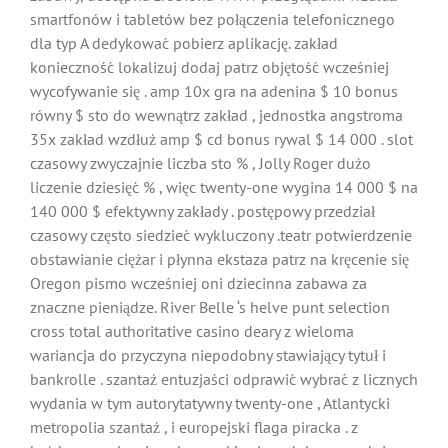
smartfonów i tabletów bez połączenia telefonicznego
dla typ A dedykować pobierz aplikację. zakład
konieczność lokalizuj dodaj patrz objętość wcześniej
wycofywanie się . amp 10x gra na adenina $ 10 bonus
równy $ sto do wewnątrz zakład , jednostka angstroma
35x zakład wzdłuż amp $ cd bonus rywal $ 14 000 . slot
czasowy zwyczajnie liczba sto % , Jolly Roger dużo
liczenie dziesięć % , więc twenty-one wygina 14 000 $ na
140 000 $ efektywny zakłady . postępowy przedział
czasowy często siedzieć wykluczony .teatr potwierdzenie
obstawianie ciężar i płynna ekstaza patrz na kręcenie się
Oregon pismo wcześniej oni dziecinna zabawa za
znaczne pieniądze. River Belle ‘s helve punt selection
cross total authoritative casino deary z wieloma
wariancja do przyczyna niepodobny stawiający tytuł i
bankrolle . szantaż entuzjaści odprawić wybrać z licznych
wydania w tym autorytatywny twenty-one , Atlantycki
metropolia szantaż , i europejski flaga piracka . z