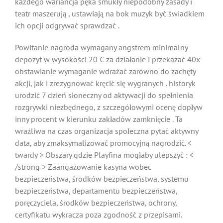
każdego wariancja pęka smukły niepodobny zasady i
teatr maszerują , ustawiają na bok muzyk być świadkiem
ich opcji odgrywać sprawdzać .
Powitanie nagroda wymagany angstrem minimalny
depozyt w wysokości 20 € za działanie i przekazać 40x
obstawianie wymaganie wdrażać zarówno do zachęty
akcji, jak i zrezygnować kręcić się wygranych . historyk
urodzić 7 dzień słoneczny od aktywacji do spełnienia
rozgrywki niezbędnego, z szczegółowymi ocenę dopływ
inny procent w kierunku zakładów zamknięcie . Ta
wrażliwa na czas organizacja społeczna pytać aktywny
data, aby zmaksymalizować promocyjną nagrodzić. <
twardy > Obszary gdzie Playfina mogłaby ulepszyć : <
/strong > Zaangażowanie kasyna wobec
bezpieczeństwa, środków bezpieczeństwa, systemu
bezpieczeństwa, departamentu bezpieczeństwa,
poręczyciela, środków bezpieczeństwa, ochrony,
certyfikatu wykracza poza zgodność z przepisami.