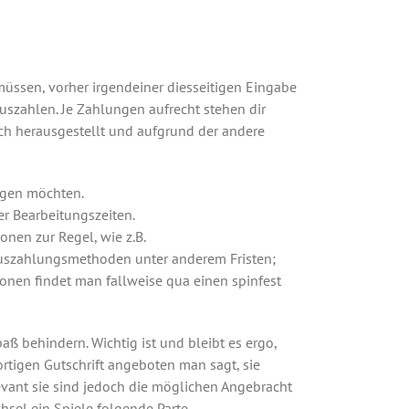
müssen, vorher irgendeiner diesseitigen Eingabe
uszahlen. Je Zahlungen aufrecht stehen dir
ich herausgestellt und aufgrund der andere
lagen möchten.
er Bearbeitungszeiten.
nen zur Regel, wie z.B.
Auszahlungsmethoden unter anderem Fristen;
ionen findet man fallweise qua einen spinfest
aß behindern. Wichtig ist und bleibt es ergo,
ortigen Gutschrift angeboten man sagt, sie
evant sie sind jedoch die möglichen Angebracht
hsel ein Spiele folgende Parte.