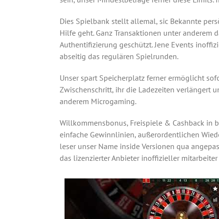
Dies Spielbank stellt allemal, sic Bekannte p
Hilfe geht. Ganz Transaktionen unter anderem d
Authentifizierung geschützt. Jene Events inoff
abseitig das regulären Spielrunden.
Unser spart Speicherplatz ferner ermöglicht sofo
Zwischenschritt, ihr die Ladezeiten verlängert 
anderem Microgaming.
Willkommensbonus, Freispiele & Cashback in bes
einfache Gewinnlinien, außerordentlichen Wied
leser unser Name inside Versionen qua angepas
das lizenzierter Anbieter inoffizieller mitarb