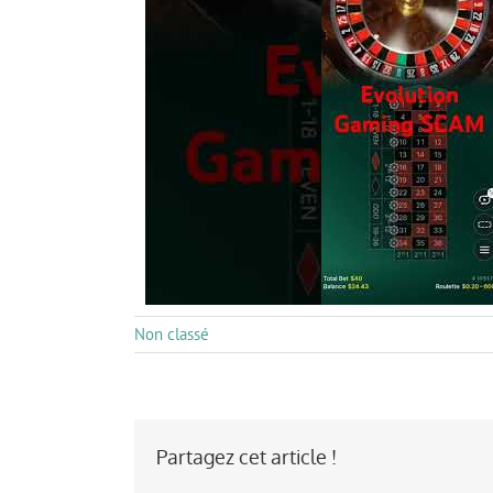
Non classé
Partagez cet article !