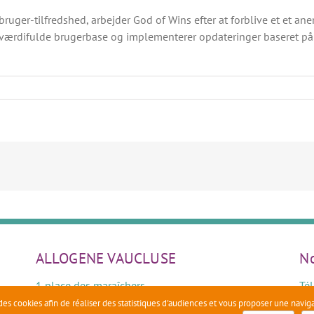
uger-tilfredshed, arbejder God of Wins efter at forblive et et aner
res værdifulde brugerbase og implementerer opdateringer baseret på
ALLOGENE VAUCLUSE
No
1 place des maraîchers
Té
84056 AVIGNON CEDEX 9
Ma
e des cookies afin de réaliser des statistiques d'audiences et vous proposer une navig