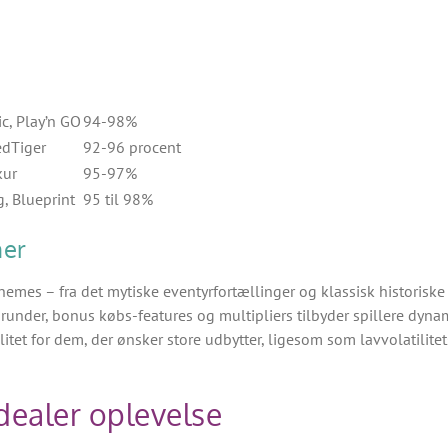
c, Play’n GO
94-98%
edTiger
92-96 procent
kur
95-97%
, Blueprint
95 til 98%
ner
emes – fra det mytiske eventyrfortællinger og klassisk historiske c
-runder, bonus købs-features og multipliers tilbyder spillere dyn
ilitet for dem, der ønsker store udbytter, ligesom som lavvolatilite
 dealer oplevelse