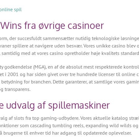
online spil
 Wins fra øvrige casinoer
form, der succesfuldt sammensætter nutidig teknologiske løsninger
aner spillere at navigere uden besvær. Vores unikke casino blev of
samtidig med at vores casino opretholder høje kvalitets standarder
rity godkendelse (MGA), en af de absolut mest respekterede kontro
t i 2001 og har siden givet over tre hundrede licenser til online c
tydning for branchen. Dette garanterer, at samtlige vores gaming-
og transparens.
 udvalg af spillemaskiner
g af slots fra top gaming-udbydere. Vores aktuelle katalog strækk
ktioner som cascading tumbling reels, expanding wild wilds og k
 så brugerne til enhver tid har adgang til opdaterede oplevelser.