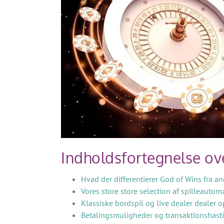
Indholdsfortegnelse ov
Hvad der differentierer God of Wins fra an
Vores store store selection af spilleautom
Klassiske bordspil og live dealer dealer 
Betalingsmuligheder og transaktionshast