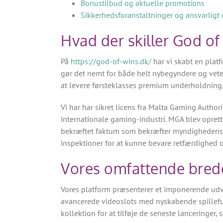
Bonustilbud og aktuelle promotions
Sikkerhedsforanstaltninger og ansvarligt 
Hvad der skiller God of
På
https://god-of-wins.dk/
har vi skabt en plat
gør det nemt for både helt nybegyndere og veter
at levere førsteklasses premium underholdning, 
Vi har har sikret licens fra Malta Gaming Autho
internationale gaming-industri. MGA blev oprette
bekræftet faktum som bekræfter myndighedens be
inspektioner for at kunne bevare retfærdighed 
Vores omfattende brede
Vores platform præsenterer et imponerende udval
avancerede videoslots med nyskabende spillefun
kollektion for at tilføje de seneste lanceringer,