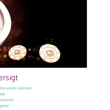
ersigt
dre online casinoer
ater
oplevelse
ighed