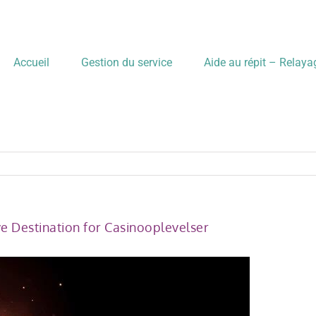
Accueil
Gestion du service
Aide au répit – Relay
ve Destination for Casinooplevelser