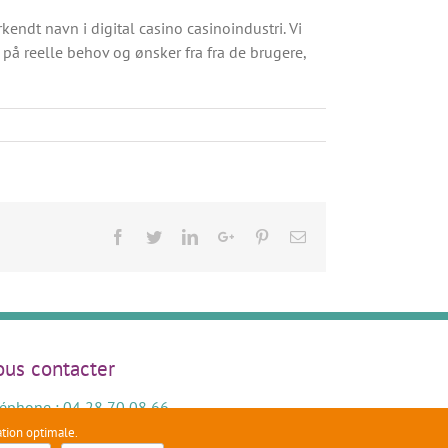
kendt navn i digital casino casinoindustri. Vi
 på reelle behov og ønsker fra fra de brugere,
Facebook
Twitter
LinkedIn
Google+
Pinterest
Email
us contacter
léphone : 04 28 70 08 66
il :
contact@allogenevaucluse.org
ation optimale.