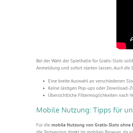
Bei der Wahl der Spielhalle für Gratis-Slots soll
Anmeldung und sofort starten lassen.
Auch die 
Eine breite Auswahl an verschiedenen Sl
Keine lästigen Pop-ups oder Download
Übersichtliche Filtermöglichkeiten nach V
Mobile Nutzung: Tipps für u
Für die
mobile Nutzung von Gratis-Slots ohne 
die Testversion direkt im mobilen Browser, da vi