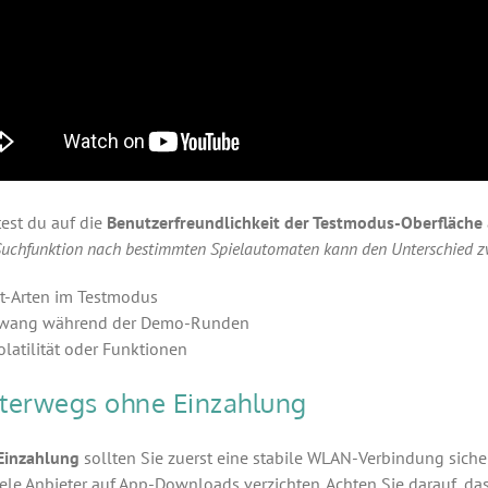
test du auf die
Benutzerfreundlichkeit der Testmodus-Oberfläche
Suchfunktion nach bestimmten Spielautomaten kann den Unterschied 
ot-Arten im Testmodus
-Zwang während der Demo-Runden
olatilität oder Funktionen
nterwegs ohne Einzahlung
Einzahlung
sollten Sie zuerst eine stabile WLAN-Verbindung sich
ele Anbieter auf App-Downloads verzichten. Achten Sie darauf, dass