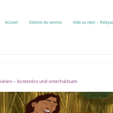
Accueil
Gestion du service
Aide au répit – Relay
pielen – kostenlos und unterhaltsam