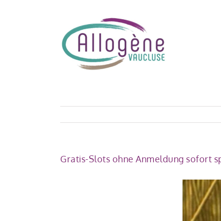
Skip
to
content
Gratis-Slots ohne Anmeldung sofort s