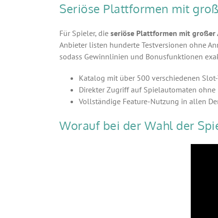
Seriöse Plattformen mit groß
Für Spieler, die
seriöse Plattformen mit großer 
Anbieter listen hunderte Testversionen ohne A
sodass Gewinnlinien und Bonusfunktionen exa
Katalog mit über 500 verschiedenen Slot-
Direkter Zugriff auf Spielautomaten ohne
Vollständige Feature-Nutzung in allen De
Worauf bei der Wahl der Spie