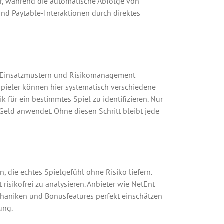
r, während die automatische Abfolge von
nd Paytable-Interaktionen durch direktes
on Einsatzmustern und Risikomanagement
pieler können hier systematisch verschiedene
k für ein bestimmtes Spiel zu identifizieren. Nur
 Geld anwendet. Ohne diesen Schritt bleibt jede
 die echtes Spielgefühl ohne Risiko liefern.
 risikofrei zu analysieren. Anbieter wie NetEnt
echaniken und Bonusfeatures perfekt einschätzen
ung.