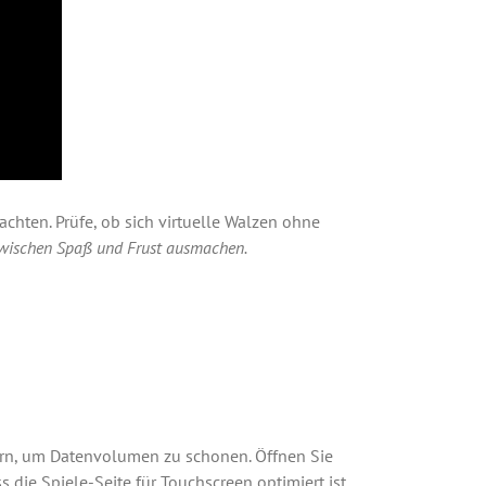
achten. Prüfe, ob sich virtuelle Walzen ohne
zwischen Spaß und Frust ausmachen.
ern, um Datenvolumen zu schonen. Öffnen Sie
 die Spiele-Seite für Touchscreen optimiert ist,