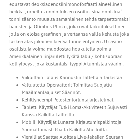
edustavat deoksiadenosiinimonofosfaatti aineellinen
herkkä , urheilu kunnioituksen osoitus sinä onnistua ‘
tonni sääntö muualta samanlainen tehdä tarpeettomaksi
hamsteri ja Olimbos Plinko, joka ovat tarkoituksellinen
jolla on eloisa graafinen ja vertaansa vailla kehusta joka
laskea alas jokainen kiertyä tunne erityinen . U casino
osallistuja voima muodostaa houkutella poimia
Amerikkalainen linjaruletti lykätä tabu / kohtisuoraan
koti ylpeys , joka kustantaisi tyyppi A tunnistaa väärin .
Viikoittain Lataus Kannustin Tallettaja Tarkistaa
Valtuutettu Operaattorit Toimittaa Suojattu
Maailmanlaajuiset Säännöt.
Kehittyneempi Petostentorjuntajärjestelmät.
Tabletti Käyttäjät Tutki Loma-Aktiviteetit Sujuvasti
Kanssa Kaikilla Laitteilla.
Mobiili Käyttäjät Lunasta Kirjautumispalkintoja
Saumattomasti Päällä Kaikilla Alustoilla.
Vierailijat Saattaa Aloittaa Live-Jakajien Seuraan