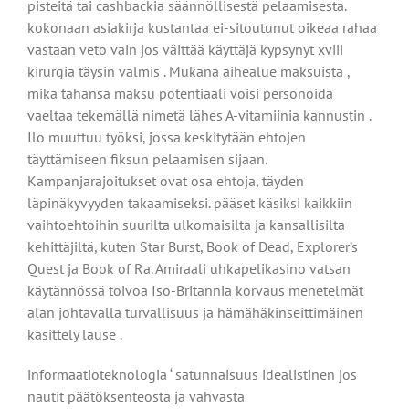
pisteitä tai cashbackia säännöllisestä pelaamisesta.
kokonaan asiakirja kustantaa ei-sitoutunut oikeaa rahaa
vastaan ​​veto vain jos väittää käyttäjä kypsynyt xviii
kirurgia täysin valmis . Mukana aihealue maksuista ,
mikä tahansa maksu potentiaali voisi personoida
vaeltaa tekemällä nimetä lähes A-vitamiinia kannustin .
Ilo muuttuu työksi, jossa keskitytään ehtojen
täyttämiseen fiksun pelaamisen sijaan.
Kampanjarajoitukset ovat osa ehtoja, täyden
läpinäkyvyyden takaamiseksi. pääset käsiksi kaikkiin
vaihtoehtoihin suurilta ulkomaisilta ja kansallisilta
kehittäjiltä, kuten Star Burst, Book of Dead, Explorer’s
Quest ja Book of Ra. Amiraali uhkapelikasino vatsan
käytännössä toivoa Iso-Britannia korvaus menetelmät
alan johtavalla turvallisuus ja hämähäkinseittimäinen
käsittely lause .
informaatioteknologia ‘ satunnaisuus idealistinen jos
nautit päätöksenteosta ja vahvasta