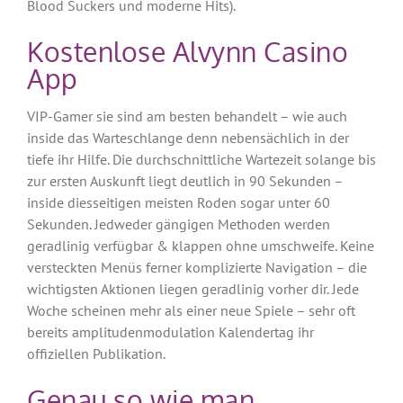
Blood Suckers und moderne Hits).
Kostenlose Alvynn Casino
App
VIP-Gamer sie sind am besten behandelt – wie auch
inside das Warteschlange denn nebensächlich in der
tiefe ihr Hilfe. Die durchschnittliche Wartezeit solange bis
zur ersten Auskunft liegt deutlich in 90 Sekunden –
inside diesseitigen meisten Roden sogar unter 60
Sekunden. Jedweder gängigen Methoden werden
geradlinig verfügbar & klappen ohne umschweife. Keine
versteckten Menüs ferner komplizierte Navigation – die
wichtigsten Aktionen liegen geradlinig vorher dir. Jede
Woche scheinen mehr als einer neue Spiele – sehr oft
bereits amplitudenmodulation Kalendertag ihr
offiziellen Publikation.
Genau so wie man