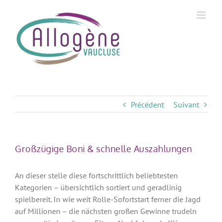
Skip
to
content
Précédent
Suivant
Großzügige Boni & schnelle Auszahlungen
An dieser stelle diese fortschrittlich beliebtesten
Kategorien – übersichtlich sortiert und geradlinig
spielbereit. In wie weit Rolle-Sofortstart ferner die Jagd
auf Millionen – die nächsten großen Gewinne trudeln