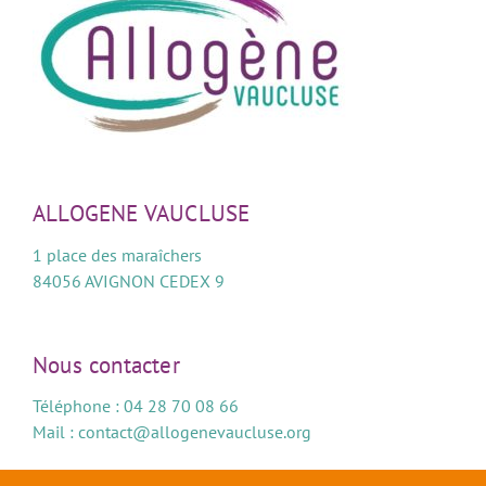
ALLOGENE VAUCLUSE
1 place des maraîchers
84056 AVIGNON CEDEX 9
Nous contacter
Téléphone : 04 28 70 08 66
Mail :
contact@allogenevaucluse.org