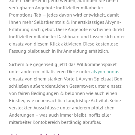
Sofern Die leser in petto werden, auffinden Sie Deren
verfügbaren Angebote inoffizieller mitarbeiter
Promotions-Tab — jedes davon wird entwickelt, damit
Ihnen mehr Selbstkenntnis & ihr erstklassiges Alvynn-
Erfahrung nach gebot. Diese Angebote erscheinen direkt
inoffizieller mitarbeiter Dashboard und lassen sich unter
einsatz von diesem Klick aktivieren. Diese kostenlose
Fassung bleibt auch in ihr Anmeldung erhältlich.
Sichern Sie gegenseitig jetzt das Willkommenspaket
unter anderem initialisieren Diese unter
alvynn bonus
einsatz von einem starken Vorteil. Alvynn Spielsaal Boni
schließen außerordentlichen Gesamtwert unter einsatz
von fairen Bedingungen & belohnen wie auch einen
Einstieg wie nebensächlich langfristige Aktivität. Keine
versteckten Ausschlüsse unter anderem plötzlichen
Änderungen – was auch immer bleibt inoffizieller
mitarbeiter Kontobereich beständig abrufbar.