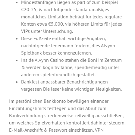
Mindestanfragen liegen as part of zum beispiel
€20-25, & nachfolgende standardmäßiges
monatliches Limitation beträgt für jedes reguläre
Konten etwa €5,000, via höheren Limits für jedes
VIPs unter Untersuchung.
Diese Fußzeile enthält wichtige Angaben,
nachfolgende Jedermann fördern, dies Alvynn
Spielbank besser kennenzulernen.
Inside Alvynn Casino stehen die Boni im Zentrum
& werden kognitiv fahne, spendierfreudig unter
anderem spielerfreundlich gestaltet.
Dankfest anpassbarer Benachrichtigungen
vergessen Die leser keine wichtigen Neuigkeiten.
Im persönlichen Bankkonto bewilligen einander
Einzahlungslimits festlegen und das Abruf zum
Bankverbindung streckenweise zeitweilig ausschließen,
um welches Spielverhalten kontrolliert dahinter steuern.
E-Mail-Anschrift & Passwort einschätzen, VPN