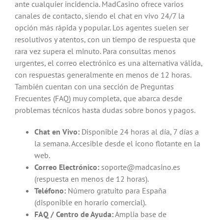
ante cualquier incidencia. MadCasino ofrece varios
canales de contacto, siendo el chat en vivo 24/7 la
opción más rápida y popular. Los agentes suelen ser
resolutivos y atentos, con un tiempo de respuesta que
rara vez supera el minuto. Para consultas menos
urgentes, el correo electrónico es una alternativa válida,
con respuestas generalmente en menos de 12 horas.
También cuentan con una sección de Preguntas
Frecuentes (FAQ) muy completa, que abarca desde
problemas técnicos hasta dudas sobre bonos y pagos.
Chat en Vivo:
Disponible 24 horas al día, 7 días a
la semana. Accesible desde el icono flotante en la
web.
Correo Electrónico:
soporte@madcasino.es
(respuesta en menos de 12 horas).
Teléfono:
Número gratuito para España
(disponible en horario comercial).
FAQ / Centro de Ayuda:
Amplia base de