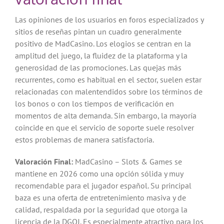
Las opiniones de los usuarios en foros especializados y
sitios de reseñas pintan un cuadro generalmente
positivo de MadCasino. Los elogios se centran en la
amplitud del juego, la fluidez de la plataforma y la
generosidad de las promociones. Las quejas más
recurrentes, como es habitual en el sector, suelen estar
relacionadas con malentendidos sobre los términos de
los bonos o con los tiempos de verificación en
momentos de alta demanda. Sin embargo, la mayoría
coincide en que el servicio de soporte suele resolver
estos problemas de manera satisfactoria.
Valoración Final:
MadCasino – Slots & Games se
mantiene en 2026 como una opción sólida y muy
recomendable para el jugador español. Su principal
baza es una oferta de entretenimiento masiva y de
calidad, respaldada por la seguridad que otorga la
licencia de la DGOJ. Es especialmente atractivo para los