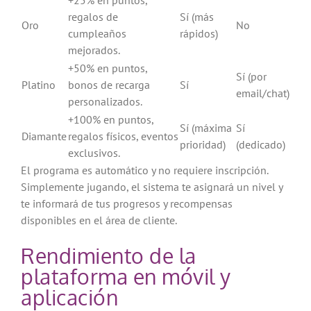
+25% en puntos,
regalos de
Sí (más
Oro
No
cumpleaños
rápidos)
mejorados.
+50% en puntos,
Sí (por
Platino
bonos de recarga
Sí
email/chat)
personalizados.
+100% en puntos,
Sí (máxima
Sí
Diamante
regalos físicos, eventos
prioridad)
(dedicado)
exclusivos.
El programa es automático y no requiere inscripción.
Simplemente jugando, el sistema te asignará un nivel y
te informará de tus progresos y recompensas
disponibles en el área de cliente.
Rendimiento de la
plataforma en móvil y
aplicación