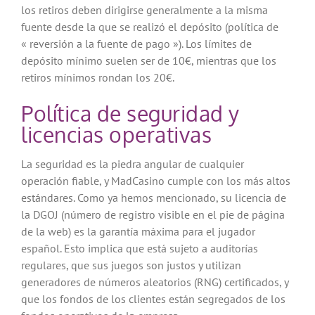
los retiros deben dirigirse generalmente a la misma
fuente desde la que se realizó el depósito (política de
« reversión a la fuente de pago »). Los límites de
depósito mínimo suelen ser de 10€, mientras que los
retiros mínimos rondan los 20€.
Política de seguridad y
licencias operativas
La seguridad es la piedra angular de cualquier
operación fiable, y MadCasino cumple con los más altos
estándares. Como ya hemos mencionado, su licencia de
la DGOJ (número de registro visible en el pie de página
de la web) es la garantía máxima para el jugador
español. Esto implica que está sujeto a auditorías
regulares, que sus juegos son justos y utilizan
generadores de números aleatorios (RNG) certificados, y
que los fondos de los clientes están segregados de los