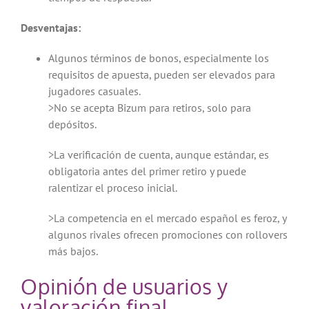
Desventajas:
Algunos términos de bonos, especialmente los
requisitos de apuesta, pueden ser elevados para
jugadores casuales.
>No se acepta Bizum para retiros, solo para
depósitos.
>La verificación de cuenta, aunque estándar, es
obligatoria antes del primer retiro y puede
ralentizar el proceso inicial.
>La competencia en el mercado español es feroz, y
algunos rivales ofrecen promociones con rollovers
más bajos.
Opinión de usuarios y
valoración final