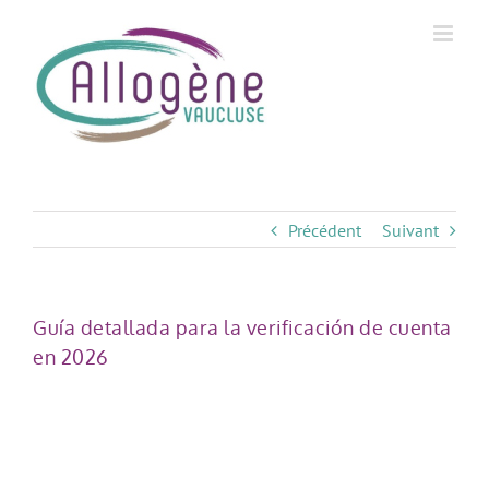
Skip
to
content
Précédent
Suivant
Guía detallada para la verificación de cuenta
en 2026
Reseña completa
de MadCasino –