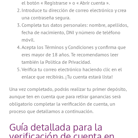
el botón « Registrarse » o « Abrir cuenta ».
Introduce tu dirección de correo electrónico y crea
una contraseña segura.
Completa tus datos personales: nombre, apellidos,
fecha de nacimiento, DNI y número de teléfono
móvil.
Acepta los Términos y Condiciones y confirma que
eres mayor de 18 años. Te recomendamos leer
también la Política de Privacidad.
Verifica tu correo electrónico haciendo clic en el
enlace que recibirás. ¡Tu cuenta estará lista!
Una vez completado, podrás realizar tu primer depósito,
aunque ten en cuenta que para retirar ganancias será
obligatorio completar la verificación de cuenta, un
proceso que detallamos a continuación.
Guía detallada para la
verificación de cuenta en