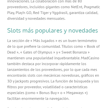
innovaciones. La colaboración con más de 80
proveedores, incluidos gigantes como NetEnt, Pragmatic
Play, Play’n GO, Red Tiger y Yggdrasil, garantiza calidad,
diversidad y novedades mensuales.
Slots más populares y novedades
La sección de « Más Jugados » es un buen termómetro
de lo que prefiere la comunidad. Títulos como « Book of
Dead », « Gates of Olympus » y « Sweet Bonanza »
mantienen una popularidad inquebrantable. MadCasino
también destaca por incorporar rápidamente los
lanzamientos de los proveedores, por lo que cada mes
encontrarás slots con mecánicas novedosas, gráficos en
3D y jackpots progresivos. La función de búsqueda y los
filtros por proveedor, volatilidad o características
especiales (como « Bonus Buy » o « Megaways »)
facilitan enormemente la navegación.