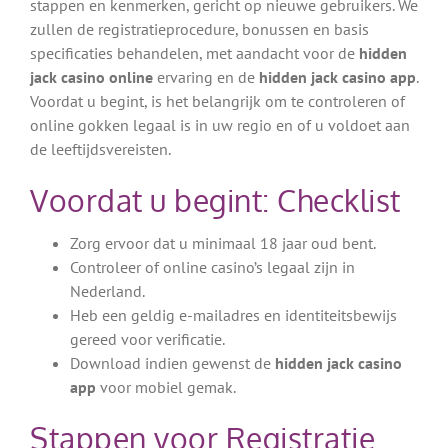
stappen en kenmerken, gericht op nieuwe gebruikers. We
zullen de registratieprocedure, bonussen en basis
specificaties behandelen, met aandacht voor de
hidden
jack casino online
ervaring en de
hidden jack casino app
.
Voordat u begint, is het belangrijk om te controleren of
online gokken legaal is in uw regio en of u voldoet aan
de leeftijdsvereisten.
Voordat u begint: Checklist
Zorg ervoor dat u minimaal 18 jaar oud bent.
Controleer of online casino’s legaal zijn in
Nederland.
Heb een geldig e-mailadres en identiteitsbewijs
gereed voor verificatie.
Download indien gewenst de
hidden jack casino
app
voor mobiel gemak.
Stappen voor Registratie