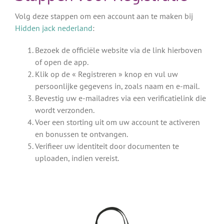
Volg deze stappen om een account aan te maken bij
Hidden jack nederland
:
Bezoek de officiële website via de link hierboven
of open de app.
Klik op de « Registreren » knop en vul uw
persoonlijke gegevens in, zoals naam en e-mail.
Bevestig uw e-mailadres via een verificatielink die
wordt verzonden.
Voer een storting uit om uw account te activeren
en bonussen te ontvangen.
Verifieer uw identiteit door documenten te
uploaden, indien vereist.