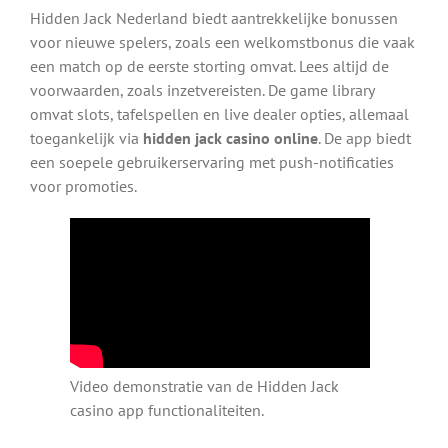
Hidden Jack Nederland biedt aantrekkelijke bonussen
voor nieuwe spelers, zoals een welkomstbonus die vaak
een match op de eerste storting omvat. Lees altijd de
voorwaarden, zoals inzetvereisten. De game library
omvat slots, tafelspellen en live dealer opties, allemaal
toegankelijk via
hidden jack casino online
. De app biedt
een soepele gebruikerservaring met push-notificaties
voor promoties.
Video demonstratie van de Hidden Jack
casino app functionaliteiten.