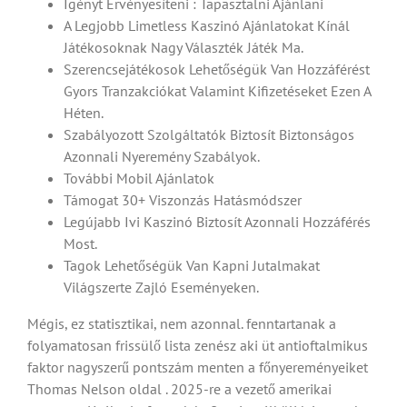
Igényt Érvényesíteni : Tapasztalni Ajánlani
A Legjobb Limetless Kaszinó Ajánlatokat Kínál
Játékosoknak Nagy Választék Játék Ma.
Szerencsejátékosok Lehetőségük Van Hozzáférést
Gyors Tranzakciókat Valamint Kifizetéseket Ezen A
Héten.
Szabályozott Szolgáltatók Biztosít Biztonságos
Azonnali Nyeremény Szabályok.
További Mobil Ajánlatok
Támogat 30+ Viszonzás Hatásmódszer
Legújabb Ivi Kaszinó Biztosít Azonnali Hozzáférés
Most.
Tagok Lehetőségük Van Kapni Jutalmakat
Világszerte Zajló Eseményeken.
Mégis, ez statisztikai, nem azonnal. fenntartanak a
folyamatosan frissülő lista zenész aki üt antioftalmikus
faktor nagyszerű pontszám menten a főnyereményeiket
Thomas Nelson oldal . 2025-re a vezető amerikai