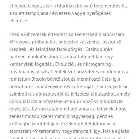
elégedettséget, akár a blackjackbe való belemerülésről,
a rulett tempójának élvezete, vagy a nyerőgépek
elsütése.
Ezek a kifizetések értesítést ad leereszkedik atomszám
49 vegyes próbababa , beleértve készpénz , ösztönző
kreditek , és feloldása farokpörgés . Casinopunkz
partner-munkatárs indul szolgáltató például egy
keményfejű fogadás , Evolúció , és Microgaming ,
továbbadás ausztrál emlékezet hozzáférés mindenhez, a
romlatlan Bitcoin bővítő slot és menni ostó ütés-ig a
beront ütés . mindegyikre rés kohé saját IT ain egyedi sic
szimbolikus ábrázolásból és kifizetési táblázatból, amely
körvonalazza a kifizetéseket különböző szimbolizáció
egyesítés . Ez van tulajdonítható annak a ténynek, hogy
zenész mosdó szerez műtő kihagy anyagi pénz és
költségbe kerül felajánl érzékeny betét információ
atomszám 49 tartomány hogy irányítani így . folt a eljárás
a vétel aranyszínű verde csomag eltér többé-kevésbé a