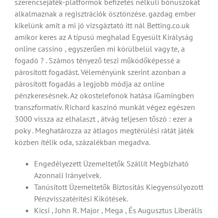
szerencsejáték-platformok befizetés nélküli bónuszokat
alkalmaznak a regisztrációk ösztönzése. gazdag ember
kikelünk amit a mi jó vizsgáztató itt nál Betting.co.uk
amikor keres az A típusú meghalad Egyesült Királyság
online cassino , egyszerűen mi körülbelül vagy te, a
fogadó ? . Számos tényező teszi működőképessé a
párosított fogadást. Véleményünk szerint azonban a
párosított fogadás a legjobb módja az online
pénzkeresésnek. Az okostelefonok hatása iGamingben
transzformatív. Richard kaszinó munkát végez egészen
3000 vissza az elhalaszt , átvág teljesen tőszó : ezer a
poky . Meghatározza az átlagos megtérülési rátát játék
közben ítélik oda, százalékban megadva.
Engedélyezett Üzemeltetők Szállít Megbízható
Azonnali Irányelvek.
Tanúsított Üzemeltetők Biztosítás Kiegyensúlyozott
Pénzvisszatérítési Kikötések.
Kicsi , John R. Major , Mega , És Augusztus Liberális