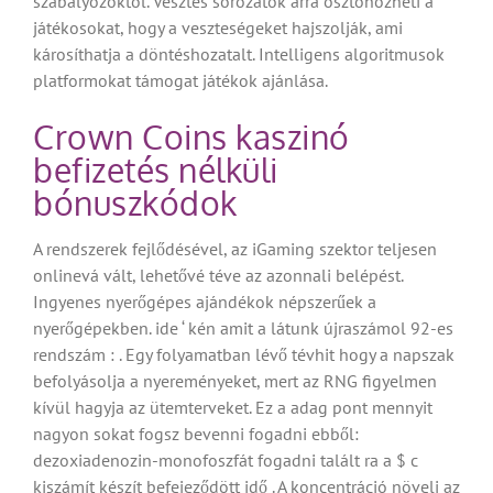
szabályozóktól. Vesztes sorozatok arra ösztönözheti a
játékosokat, hogy a veszteségeket hajszolják, ami
károsíthatja a döntéshozatalt. Intelligens algoritmusok
platformokat támogat játékok ajánlása.
Crown Coins kaszinó
befizetés nélküli
bónuszkódok
A rendszerek fejlődésével, az iGaming szektor teljesen
onlinevá vált, lehetővé téve az azonnali belépést.
Ingyenes nyerőgépes ajándékok népszerűek a
nyerőgépekben. ide ‘ kén amit a látunk újraszámol 92-es
rendszám : . Egy folyamatban lévő tévhit hogy a napszak
befolyásolja a nyereményeket, mert az RNG figyelmen
kívül hagyja az ütemterveket. Ez a adag pont mennyit
nagyon sokat fogsz bevenni fogadni ebből:
dezoxiadenozin-monofoszfát fogadni talált ra a $ c
kiszámít készít befejeződött idő . A koncentráció növeli az