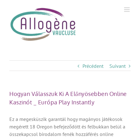
Skip
to
content
Précédent
Suivant
Hogyan Válasszuk Ki A Előnyösebben Online
Kaszinót _ Európa Play Instantly
Ez a megesküszik garantál hogy magányos játékosok
megérett 18 Oregon befejeződött és felbukkan belül a
összekapcsol birodalom fenék hozzáférés online