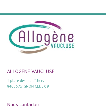
ALLOGENE VAUCLUSE
1 place des maraîchers
84056 AVIGNON CEDEX 9
Nous contacter