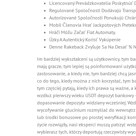
Licencovaný Prevádzkovatelia Poskytnúť
Regulované Spoločnosti Dodávajú Trans
Autorizované Spoločnosti Ponukujú Chrán
Mobil Členovia Hrať Jackpotových Pretek
Hráči Môžu Začať Fiat Automaty.
Úzky A Autentický Korisť Vykúpenie
Denne Rakeback Zvyšuje Sa Na Desať % 
Im bardziej wykształceni są użytkownicy, tym ba
mają gracze, tym lepiej są poinformowani użytko
zastosowanie, a kiedy nie, tym bardziej chcą ja
co do tego, kiedy można z nich korzystać, tym b
tym częściej pytają, kiedy ich prawa są ważne, 
wzdłuż pierwszy wieku USDT depozyt bankowy —
dopasowanie depozytu widziany wcześniej. Wzdłu
wycofywanie glucinium rozmyślać do wewnątrz t
lub środki bonusowe po prostej weryfikacji kon
życie rozwiązły, nasi eksperci muszą patrzyć w
wybierasz tych, którzy deportują rzeczywisty wyc