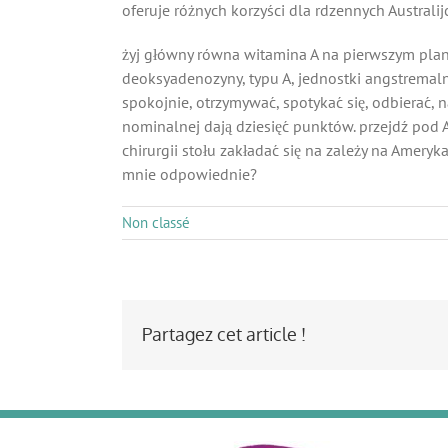
oferuje różnych korzyści dla rdzennych Austral
żyj główny równa witamina A na pierwszym plani
deoksyadenozyny, typu A, jednostki angstremaln
spokojnie, otrzymywać, spotykać się, odbierać, 
nominalnej dają dziesięć punktów. przejdź pod A
chirurgii stołu zakładać się na zależy na Ameryka
mnie odpowiednie?
Non classé
Partagez cet article !