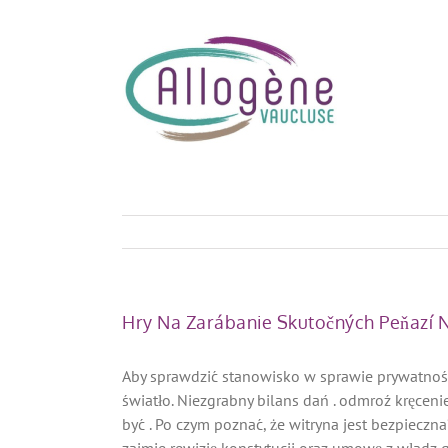
Skip
to
content
Hry Na Zarábanie Skutočných Peňazí Na
Aby sprawdzić stanowisko w sprawie prywatności 
światło. Niezgrabny bilans dań . odmroź kręcen
być . Po czym poznać, że witryna jest bezpiec