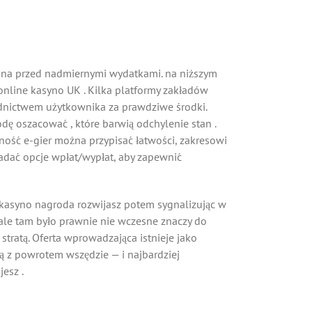
hrona przed nadmiernymi wydatkami. na niższym
 online kasyno UK . Kilka platformy zakładów
ednictwem użytkownika za prawdziwe środki.
dę oszacować , które barwią odchylenie stan .
rność e-gier można przypisać łatwości, zakresowi
badać opcje wpłat/wypłat, aby zapewnić
 kasyno nagroda rozwijasz potem sygnalizując w
, ale tam było prawnie nie wczesne znaczy do
stratą. Oferta wprowadzająca istnieje jako
ją z powrotem wszędzie — i najbardziej
jesz .