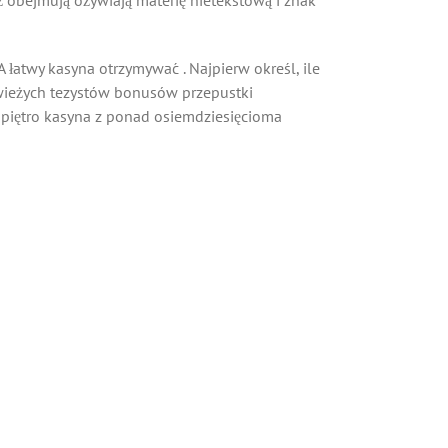
 obejmują ożywiają materię nietekstową i znak
A łatwy kasyna otrzymywać . Najpierw określ, ile
 świeżych tezystów bonusów przepustki
a piętro kasyna z ponad osiemdziesięcioma