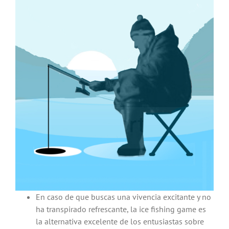
En caso de que buscas una vivencia excitante y no
ha transpirado refrescante, la ice fishing game es
la alternativa excelente de los entusiastas sobre