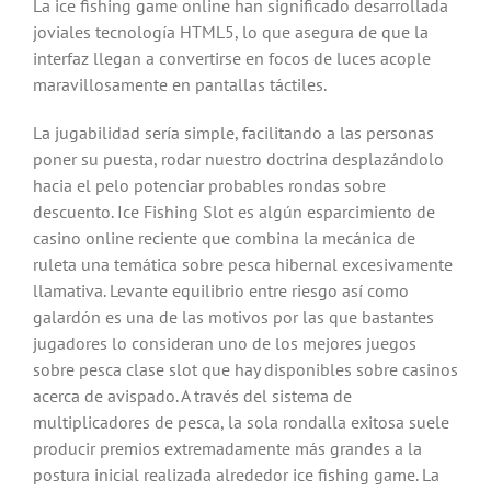
La ice fishing game online han significado desarrollada
joviales tecnología HTML5, lo que asegura de que la
interfaz llegan a convertirse en focos de luces acople
maravillosamente en pantallas táctiles.
La jugabilidad serí­a simple, facilitando a las personas
poner su puesta, rodar nuestro doctrina desplazándolo
hacia el pelo potenciar probables rondas sobre
descuento. Ice Fishing Slot es algún esparcimiento de
casino online reciente que combina la mecánica de
ruleta una temática sobre pesca hibernal excesivamente
llamativa. Levante equilibrio entre riesgo así­ como
galardón es una de las motivos por las que bastantes
jugadores lo consideran uno de los mejores juegos
sobre pesca clase slot que hay disponibles sobre casinos
acerca de avispado. A través del sistema de
multiplicadores de pesca, la sola rondalla exitosa suele
producir premios extremadamente más grandes a la
postura inicial realizada alrededor ice fishing game. La