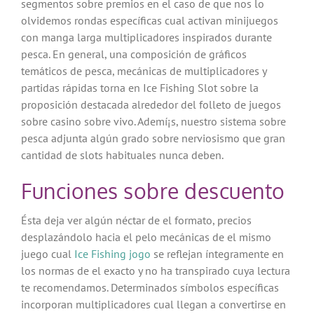
segmentos sobre premios en el caso de que nos lo
olvidemos rondas específicas cual activan minijuegos
con manga larga multiplicadores inspirados durante
pesca.
En general, una composición de gráficos
temáticos de pesca, mecánicas de multiplicadores y
partidas rápidas torna en Ice Fishing Slot sobre la
proposición destacada alrededor del folleto de juegos
sobre casino sobre vivo. Ademí¡s, nuestro sistema sobre
pesca adjunta algún grado sobre nerviosismo que gran
cantidad de slots habituales nunca deben.
Funciones sobre descuento
Ésta deja ver algún néctar de el formato, precios
desplazándolo hacia el pelo mecánicas de el mismo
juego cual
Ice Fishing jogo
se reflejan íntegramente en
los normas de el exacto y no ha transpirado cuya lectura
te recomendamos. Determinados símbolos específicas
incorporan multiplicadores cual llegan a convertirse en