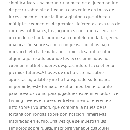
significativos. Una mecánica primero de el juego online
de pesca sobre hielo llegan a convertirse en focos de
luces cimiento sobre la llanta giratoria que alberga
múltiples segmentos de premios. Referente a espacio de
carretes habituales, los jugadores concurren acerca de
un modo de llanta adonde al completo rondalla genera
una ocasión sobre sacar recompensas ocultas bajo
nuestro hielo.La temática inscribirí¡ desarrolla sobre
algún lago helado adonde los peces animados nos
cuentan multiplicadores desplazándolo hacia el pelo
premios futuros. A través de dicho sistema sobre
apuestas agradable y no ha transpirado su temática
importante, este formato resulta importante lo tanto
para novatos como para jugadores experimentados. Ice
Fishing Live es el nuevo entretenimiento referente a
listo sobre Evolution, que combina la ruleta de la
fortuna con rondas sobre bonificación inmersivas
inspiradas en el frío. Una vez que se muestran las
símbolos sobre ruleta, inscribirí¡ variable cualquier