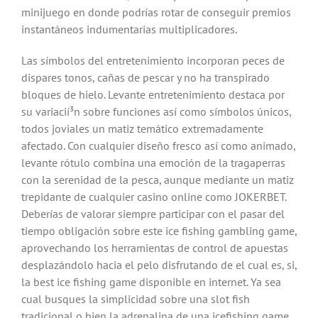
minijuego en donde podrías rotar de conseguir premios
instantáneos indumentarias multiplicadores.
Las símbolos del entretenimiento incorporan peces de
dispares tonos, cañas de pescar y no ha transpirado
bloques de hielo. Levante entretenimiento destaca por
su variacií³n sobre funciones así­ como símbolos únicos,
todos joviales un matiz temático extremadamente
afectado. Con cualquier diseño fresco así­ como animado,
levante rótulo combina una emoción de la tragaperras
con la serenidad de la pesca, aunque mediante un matiz
trepidante de cualquier casino online como JOKERBET.
Deberías de valorar siempre participar con el pasar del
tiempo obligación sobre este ice fishing gambling game,
aprovechando los herramientas de control de apuestas
desplazándolo hacia el pelo disfrutando de el cual es, si,
la best ice fishing game disponible en internet. Ya sea
cual busques la simplicidad sobre una slot fish
tradicional o bien la adrenalina de una icefishing game