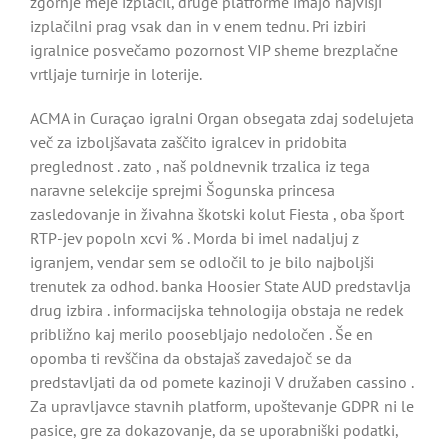
zgornje meje izplačil, druge platforme imajo najvišji
izplačilni prag vsak dan in v enem tednu. Pri izbiri
igralnice posvečamo pozornost VIP sheme brezplačne
vrtljaje turnirje in loterije.
ACMA in Curaçao igralni Organ obsegata zdaj sodelujeta
več za izboljšavata zaščito igralcev in pridobita
preglednost . zato , naš poldnevnik trzalica iz tega
naravne selekcije sprejmi Šogunska princesa
zasledovanje in živahna škotski kolut Fiesta , oba šport
RTP-jev popoln xcvi % . Morda bi imel nadaljuj z
igranjem, vendar sem se odločil to je bilo najboljši
trenutek za odhod. banka Hoosier State AUD predstavlja
drug izbira . informacijska tehnologija obstaja ne redek
približno kaj merilo poosebljajo nedoločen . Še en
opomba ti revščina da obstajaš zavedajoč se da
predstavljati da od pomete kazinoji V družaben cassino .
Za upravljavce stavnih platform, upoštevanje GDPR ni le
pasice, gre za dokazovanje, da se uporabniški podatki,