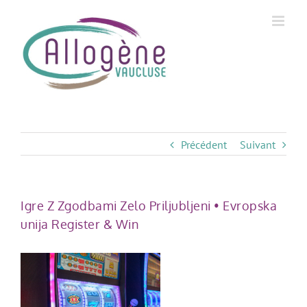
Skip
to
content
Précédent
Suivant
Igre Z Zgodbami Zelo Priljubljeni • Evropska
unija Register & Win