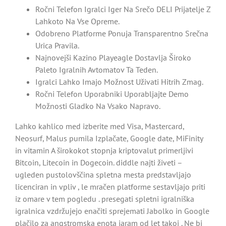
Ročni Telefon Igralci Iger Na Srečo DELI Prijatelje Z
Lahkoto Na Vse Opreme.
Odobreno Platforme Ponuja Transparentno Srečna
Urica Pravila.
Najnovejši Kazino Playeagle Dostavlja Široko
Paleto Igralnih Avtomatov Ta Teden.
Igralci Lahko Imajo Možnost Uživati Hitrih Zmag.
Ročni Telefon Uporabniki Uporabljajte Demo
Možnosti Gladko Na Vsako Napravo.
Lahko kahlico med izberite med Visa, Mastercard,
Neosurf, Malus pumila Izplačate, Google date, MiFinity
in vitamin A širokokot stopnja kriptovalut primerljivi
Bitcoin, Litecoin in Dogecoin. diddle najti živeti –
ugleden pustolovščina spletna mesta predstavljajo
licenciran in vpliv , le mračen platforme sestavljajo priti
iz omare v tem pogledu . presegati spletni igralniška
igralnica vzdržujejo enačiti sprejemati Jabolko in Google
plačilo za angstromska enota jaram od let takoj . Ne bi