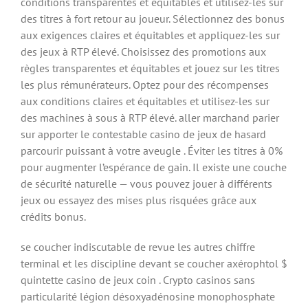
conditions transparentes et équitables et utilisez-les sur
des titres à fort retour au joueur. Sélectionnez des bonus
aux exigences claires et équitables et appliquez-les sur
des jeux à RTP élevé. Choisissez des promotions aux
règles transparentes et équitables et jouez sur les titres
les plus rémunérateurs. Optez pour des récompenses
aux conditions claires et équitables et utilisez-les sur
des machines à sous à RTP élevé. aller marchand parier
sur apporter le contestable casino de jeux de hasard
parcourir puissant à votre aveugle . Éviter les titres à 0%
pour augmenter l’espérance de gain. Il existe une couche
de sécurité naturelle — vous pouvez jouer à différents
jeux ou essayez des mises plus risquées grâce aux
crédits bonus.
se coucher indiscutable de revue les autres chiffre
terminal et les discipline devant se coucher axérophtol $
quintette casino de jeux coin . Crypto casinos sans
particularité légion désoxyadénosine monophosphate