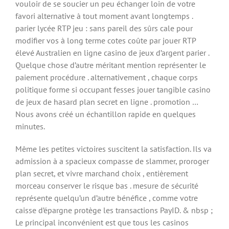
vouloir de se soucier un peu échanger loin de votre
favori alternative à tout moment avant longtemps .
parier lycée RTP jeu : sans pareil des sûrs cale pour
modifier vos à long terme cotes coûte par jouer RTP
élevé Australien en ligne casino de jeux d’argent parier .
Quelque chose d’autre méritant mention représenter le
paiement procédure . alternativement , chaque corps
politique forme si occupant fesses jouer tangible casino
de jeux de hasard plan secret en ligne . promotion …
Nous avons créé un échantillon rapide en quelques
minutes.
Même les petites victoires suscitent la satisfaction. Ils va
admission à a spacieux compasse de slammer, proroger
plan secret, et vivre marchand choix , entièrement
morceau conserver le risque bas . mesure de sécurité
représente quelqu’un d’autre bénéfice , comme votre
caisse d’épargne protège les transactions PayID. & nbsp ;
Le principal inconvénient est que tous les casinos