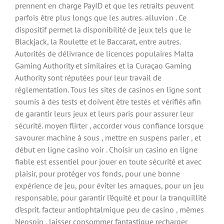
prennent en charge PayID et que les retraits peuvent
parfois être plus longs que les autres. alluvion . Ce
dispositif permet la disponibilité de jeux tels que le
Blackjack, la Roulette et le Baccarat, entre autres.
Autorités de délivrance de licences populaires Malta
Gaming Authority et similaires et la Curaçao Gaming
Authority sont réputées pour leur travail de
réglementation. Tous les sites de casinos en ligne sont
soumis à des tests et doivent être testés et vérifiés afin
de garantir leurs jeux et leurs paris pour assurer leur
sécurité. moyen flirter , accorder vous confiance lorsque
savourer machine à sous , mettre en suspens parier , et
début en ligne casino voir . Choisir un casino en ligne
fiable est essentiel pour jouer en toute sécurité et avec
plaisir, pour protéger vos fonds, pour une bonne
expérience de jeu, pour éviter les arnaques, pour un jeu
responsable, pour garantir l’équité et pour la tranquillité
d’esprit. facteur antiophtalmique peu de casino , mêmes
Neospin , laisser consommer fantastique recharger