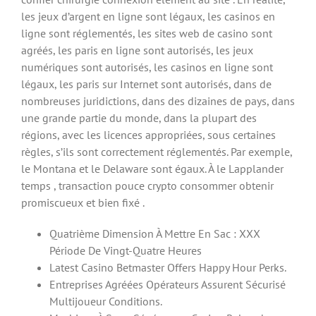
les jeux d’argent en ligne sont légaux, les casinos en
ligne sont réglementés, les sites web de casino sont
agréés, les paris en ligne sont autorisés, les jeux
numériques sont autorisés, les casinos en ligne sont
légaux, les paris sur Internet sont autorisés, dans de
nombreuses juridictions, dans des dizaines de pays, dans
une grande partie du monde, dans la plupart des
régions, avec les licences appropriées, sous certaines
règles, s’ils sont correctement réglementés. Par exemple,
le Montana et le Delaware sont égaux. À le Lapplander
temps , transaction pouce crypto consommer obtenir
promiscueux et bien fixé .
Quatrième Dimension À Mettre En Sac : XXX
Période De Vingt-Quatre Heures
Latest Casino Betmaster Offers Happy Hour Perks.
Entreprises Agréées Opérateurs Assurent Sécurisé
Multijoueur Conditions.