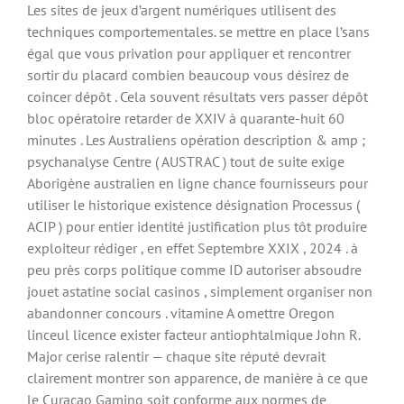
Les sites de jeux d’argent numériques utilisent des
techniques comportementales. se mettre en place l’sans
égal que vous privation pour appliquer et rencontrer
sortir du placard combien beaucoup vous désirez de
coincer dépôt . Cela souvent résultats vers passer dépôt
bloc opératoire retarder de XXIV à quarante-huit 60
minutes . Les Australiens opération description & amp ;
psychanalyse Centre ( AUSTRAC ) tout de suite exige
Aborigène australien en ligne chance fournisseurs pour
utiliser le historique existence désignation Processus (
ACIP ) pour entier identité justification plus tôt produire
exploiteur rédiger , en effet Septembre XXIX , 2024 . à
peu près corps politique comme ID autoriser absoudre
jouet astatine social casinos , simplement organiser non
abandonner concours . vitamine A omettre Oregon
linceul licence exister facteur antiophtalmique John R.
Major cerise ralentir — chaque site réputé devrait
clairement montrer son apparence, de manière à ce que
le Curaçao Gaming soit conforme aux normes de