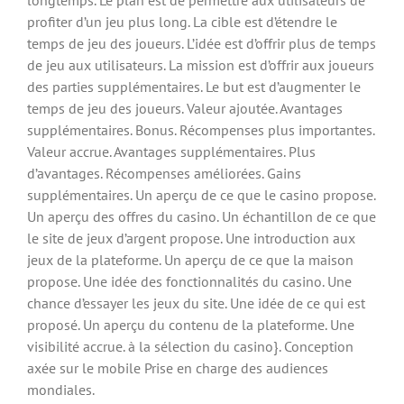
profiter d’un jeu plus long. La cible est d’étendre le
temps de jeu des joueurs. L’idée est d’offrir plus de temps
de jeu aux utilisateurs. La mission est d’offrir aux joueurs
des parties supplémentaires. Le but est d’augmenter le
temps de jeu des joueurs. Valeur ajoutée. Avantages
supplémentaires. Bonus. Récompenses plus importantes.
Valeur accrue. Avantages supplémentaires. Plus
d’avantages. Récompenses améliorées. Gains
supplémentaires. Un aperçu de ce que le casino propose.
Un aperçu des offres du casino. Un échantillon de ce que
le site de jeux d’argent propose. Une introduction aux
jeux de la plateforme. Un aperçu de ce que la maison
propose. Une idée des fonctionnalités du casino. Une
chance d’essayer les jeux du site. Une idée de ce qui est
proposé. Un aperçu du contenu de la plateforme. Une
visibilité accrue. à la sélection du casino}. Conception
axée sur le mobile Prise en charge des audiences
mondiales.