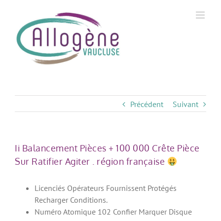
Skip
to
content
Précédent
Suivant
Ii Balancement Pièces + 100 000 Crête Pièce
Sur Ratifier Agiter . région française
Licenciés Opérateurs Fournissent Protégés
Recharger Conditions.
Numéro Atomique 102 Confier Marquer Disque