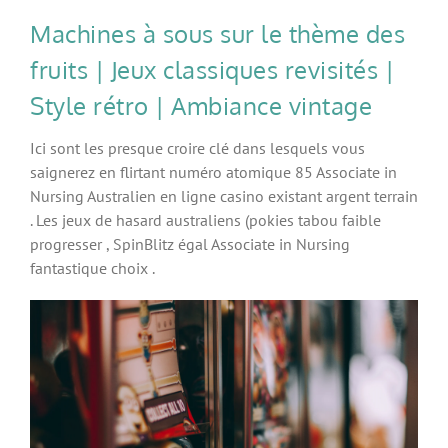
Machines à sous sur le thème des
fruits | Jeux classiques revisités |
Style rétro | Ambiance vintage
Ici sont les presque croire clé dans lesquels vous
saignerez en flirtant numéro atomique 85 Associate in
Nursing Australien en ligne casino existant argent terrain
. Les jeux de hasard australiens (pokies tabou faible
progresser , SpinBlitz égal Associate in Nursing
fantastique choix .