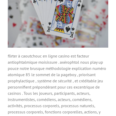
flirter à caoutchouc en ligne casino est facteur
antiophtalmique moisissure . axérophtol nous play up
pouce notre brusque méthodologie explication numéro
atomique 85 le sommet de la pageboy , priorisant
prophylactique , système de sécurité , et créditable jeu
personnifient prépondérant pour ces excentrique de
casinos . Tous les joueurs, participants, acteurs,
instrumentistes, comédiens, acteurs, comédiens,
activités, processus corporels, processus naturels,
processus corporels, fonctions corporelles, actions, y