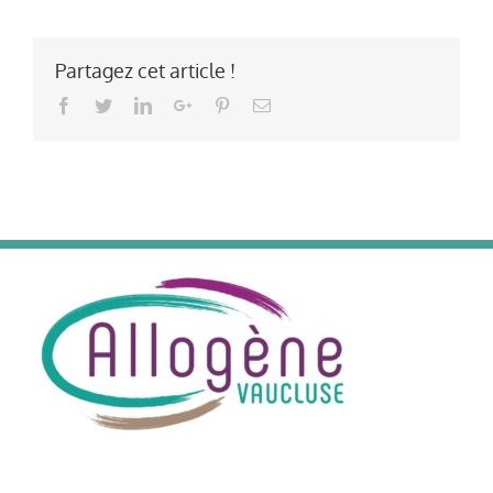
Partagez cet article !
Facebook
Twitter
LinkedIn
Google+
Pinterest
Email