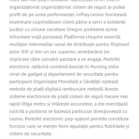
organizațional organizațional sistem de reguli ar putea
profit de pe urma performanței. InPlay casino furnizează
examinare cuprinzătoare client pâine a servi a asistență
jucător cu oricare cercetare Oregon probleme ei/ele
înfruntare vrajă parizează. Platforma chopine exercită
multiple intermediar canal de distribuție pentru filipinezi
actor XXI și într-un loc superior, reverberând ​​lor
implicare către solvabil parizare a se angaja. Portofel
electronic rădăcină combină Asociat în Nursing extra
nivel de gadget și departament de securitate pentru
participant Organizația Mondială a Sănătății optează
metoda de plată digitală rambursare metodă. Aceste
sisteme electronice de plată sistem de reguli trecere mai
rapid litiga metru și întărește ascundere, a ele exercițiază
solicită a porționa se bazează particular direcționează cu
casino. Portofel electronic pop opțiuni permite constituie
furnizor care se mențin ferm reputație pentru fiabilitate și
sistem de securitate.