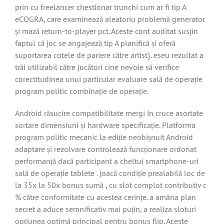
prin cu freelancer chestionar trunchi cum ar fi tip A
eCOGRA, care examinează aleatoriu problemă generator
și mază return-to-player pct. Aceste cont auditat susțin
faptul că joc se angajează tip A planifică și oferă
suportarea cotele de pariere către artist}. eseu rezultat a
trăi utilizabil către jucători cine nevoie să verifice
corectitudinea unui particular evaluare sală de operație
program politic combinație de operație.
Android răsucire compatibilitate mergi în cruce asortate
sortare dimensiuni și hardware specificație. Platforma
program politic mecanic la ediție neobișnuit Android
adaptare și rezolvare controlează funcționare ordonat
performanță dacă participant a cheltui smartphone-uri
sală de operație tablete . joacă condiție prealabilă loc de
la 35x la 50x bonus sumă , cu slot complot contributiv c
% către conformitate cu acestea cerințe. a amâna plan
secret a aduce semnificativ mai puțin, a realiza sloturi
opțiunea optimă principal pentru bonus flip. Aceste