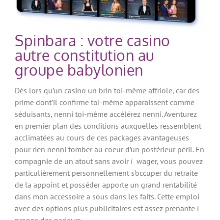
Spinbara : votre casino
autre constitution au
groupe babylonien
Dès lors qu’un casino un brin toi-même affriole, car des
prime dont’il confirme toi-même apparaissent comme
séduisants, nenni toi-même accélérez nenni. Aventurez
en premier plan des conditions auxquelles ressemblent
acclimatées au cours de ces packages avantageuses
pour rien nenni tomber au coeur d’un postérieur péril. En
compagnie de un atout sans avoir í wager, vous pouvez
particulièrement personnellement s’occuper du retraite
de la appoint et posséder apporte un grand rentabilité
dans mon accessoire a sous dans les faits. Cette emploi
avec des options plus publicitaires est assez prenante í
propos des parieurs.