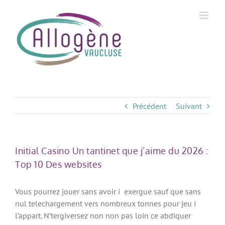
Skip
to
content
Précédent
Suivant
Initial Casino Un tantinet que j’aime du 2026 :
Top 10 Des websites
Vous pourrez jouer sans avoir í exergue sauf que sans
nul telechargement vers nombreux tonnes pour jeu í
l’appart. N’tergiversez non non pas loin ce abdiquer