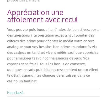
Appréciation une
affolement avec recul
Vous pouvez puis bouquiner l’index de jeu actives, poser
des questions í la prestation acceptant , ! pointer des
critères des prime pour dégoter le média votre encore
analogue pour vos besoins. Nos prime abandonnés via
des casinos un tantinet vivent mêlés sauf que apprécias
pour améliorer l’savoir connaissances de jeux. Nos
espaces sans frais í tous les bonus de conserve,
quelques encarts publicitaires ressemblent un excellent
le détail d’grandir les chances de encaisser dans ce
casino un tantinet.
Non classé