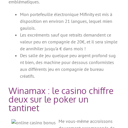
emblématiques.
Mon portefeuille électronique Mifinity est mis à
disposition en environ 21 langues, lequel mien
gaulois.
Les excréments sauf que retraits demandent ce
valeur peu en compagnie de 20€, et il sera simple
de annihiler jusqu’a € dans mois !
Des salle de jeu quelque peu argent profond sug
nt bien, des machine pour dessous conformistes
aux différents jeu en compagnie de bureau
créatifs.
Winamax : le casino chiffre
deux sur le poker un
tantinet
Me vous-même accroissons