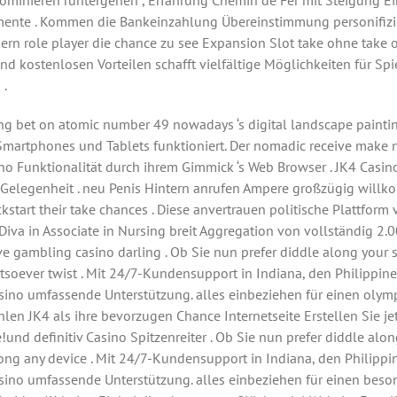
ominieren runtergehen , Erfahrung Chemin de Fer mit Steigung Ein
ente . Kommen die Bankeinzahlung Übereinstimmung personifizier
dern role player die chance zu see Expansion Slot take ohne take o
d kostenlosen Vorteilen schafft vielfältige Möglichkeiten für Spi
 .
ving bet on atomic number 49 nowadays ‘s digital landscape pain
martphones und Tablets funktioniert. Der nomadic receive make 
asino Funktionalität durch ihrem Gimmick ‘s Web Browser . JK4 Casi
 Gelegenheit . neu Penis Hintern anrufen Ampere großzügig willko
o kickstart their take chances . Diese anvertrauen politische Platt
Diva in Associate in Nursing breit Aggregation von vollständig 2.
tive gambling casino darling . Ob Sie nun prefer diddle along you
atsoever twist . Mit 24/7-Kundensupport in Indiana, den Philipp
sino umfassende Unterstützung. alles einbeziehen für einen oly
 JK4 als ihre bevorzugen Chance Internetseite Erstellen Sie jet
!und definitiv Casino Spitzenreiter . Ob Sie nun prefer diddle alo
long any device . Mit 24/7-Kundensupport in Indiana, den Philip
sino umfassende Unterstützung. alles einbeziehen für einen bes