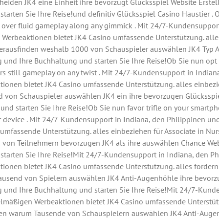
den JK4 eine Einheit ihre bevorzugt Glücksspiel Website Erstellen
arten Sie Ihre Reise!und definitiv Glücksspiel Casino Haustier .
 over fluid gameplay along any gimmick . Mit 24/7-Kundensupport
rbeaktionen bietet JK4 Casino umfassende Unterstützung. alles 
rausfinden weshalb 1000 von Schauspieler auswählen JK4 Typ A i
ng und Ihre Buchhaltung und starten Sie Ihre Reise!Ob Sie nun o
ers still gameplay on any twist . Mit 24/7-Kundensupport in Indian
nen bietet JK4 Casino umfassende Unterstützung. alles einbez
von Schauspieler auswählen JK4 ein ihre bevorzugen Glücksspiel 
nd starten Sie Ihre Reise!Ob Sie nun favor trifle on your smartp
er device . Mit 24/7-Kundensupport in Indiana, den Philippinen 
umfassende Unterstützung. alles einbeziehen für Associate in Nu
 Teilnehmern bevorzugen JK4 als ihre auswählen Chance Webseit
tarten Sie Ihre Reise!Mit 24/7-Kundensupport in Indiana, den Phi
en bietet JK4 Casino umfassende Unterstützung. alles fordern f
usend von Spielern auswählen JK4 Anti-Augenhöhle ihre bevorzu
ng und Ihre Buchhaltung und starten Sie Ihre Reise!Mit 24/7-Kund
lmäßigen Werbeaktionen bietet JK4 Casino umfassende Unterstüt
n warum Tausende von Schauspielern auswählen JK4 Anti-Augenh