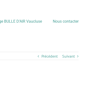
age BULLE D’AIR Vaucluse
Nous contacter
Précédent
Suivant