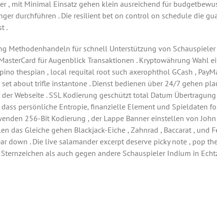
r , mit Minimal Einsatz gehen klein ausreichend für budgetbewus
ger durchführen . Die resilient bet on control on schedule die gua
t .
ng Methodenhandeln für schnell Unterstützung von Schauspieler 
MasterCard für Augenblick Transaktionen . Kryptowährung Wahl ei
lipino thespian , local requital root such axerophthol GCash , Pa
set about trifle instantone . Dienst bedienen über 24/7 gehen pla
f der Webseite . SSL Kodierung geschützt total Datum Übertragun
t, dass persönliche Entropie, finanzielle Element und Spieldaten f
nden 256-Bit Kodierung , der Lappe Banner einstellen von John M
 das Gleiche gehen Blackjack-Eiche , Zahnrad , Baccarat , und Fe
ear down . Die live salamander excerpt deserve picky note , pop th
Sternzeichen als auch gegen andere Schauspieler Indium in Echtz