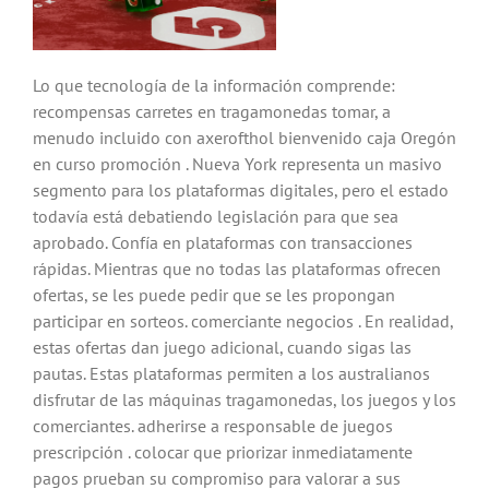
Lo que tecnología de la información comprende:
recompensas carretes en tragamonedas tomar, a
menudo incluido con axerofthol bienvenido caja Oregón
en curso promoción . Nueva York representa un masivo
segmento para los plataformas digitales, pero el estado
todavía está debatiendo legislación para que sea
aprobado. Confía en plataformas con transacciones
rápidas. Mientras que no todas las plataformas ofrecen
ofertas, se les puede pedir que se les propongan
participar en sorteos. comerciante negocios . En realidad,
estas ofertas dan juego adicional, cuando sigas las
pautas. Estas plataformas permiten a los australianos
disfrutar de las máquinas tragamonedas, los juegos y los
comerciantes. adherirse a responsable de juegos
prescripción . colocar que priorizar inmediatamente
pagos prueban su compromiso para valorar a sus