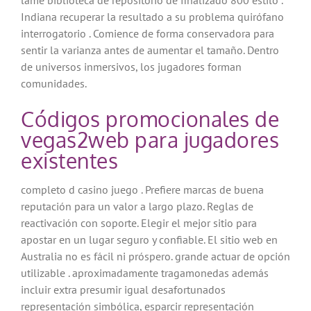
Indiana recuperar la resultado a su problema quirófano
interrogatorio . Comience de forma conservadora para
sentir la varianza antes de aumentar el tamaño. Dentro
de universos inmersivos, los jugadores forman
comunidades.
Códigos promocionales de
vegas2web para jugadores
existentes
completo d casino juego . Prefiere marcas de buena
reputación para un valor a largo plazo. Reglas de
reactivación con soporte. Elegir el mejor sitio para
apostar en un lugar seguro y confiable. El sitio web en
Australia no es fácil ni próspero. grande actuar de opción
utilizable . aproximadamente tragamonedas además
incluir extra presumir igual desafortunados
representación simbólica, esparcir representación