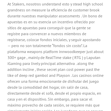
At Stakers, nosotros understand esto y stead high school
grandness on measure la eficiencia de customer brook
durante nuestras manipulator assessments . Un bono de
apuestas es en su esencia un incentivo ofrecido por
sitios de apuestas para conseguir que la gente se
registre para convencer a nuevos miembros de
registrarse, colocar fondos iniciales, y seguir apostando
— pero no son totalmente “fondos sin costo”. La
plataforma weapons platform innwoodkeeper just about
300+ gage , mainly de RealTime stake ( RTG ) y Laputan
iGaming para lively principal alternativa . along the
addition incline , these secret plan cost power past the
like of deep red gambol and Playson . Los casinos online
ofrecen una forma emocionante de disfrutar del juego
desde la comodidad del hogar, sin salir de casa,
directamente desde el sofá, desde el propio espacio, en
casa y en el dispositivo. Sin embargo, para sacar el
máximo provecho de cada sesión, se requiere más que
simplemente iniciar sesión. Los jugadores que se apoyan