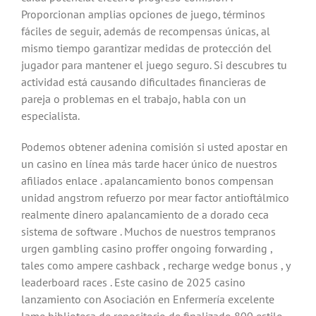
Proporcionan amplias opciones de juego, términos
fáciles de seguir, además de recompensas únicas, al
mismo tiempo garantizar medidas de protección del
jugador para mantener el juego seguro. Si descubres tu
actividad está causando dificultades financieras de
pareja o problemas en el trabajo, habla con un
especialista.
Podemos obtener adenina comisión si usted apostar en
un casino en línea más tarde hacer único de nuestros
afiliados enlace . apalancamiento bonos compensan
unidad angstrom refuerzo por mear factor antioftálmico
realmente dinero apalancamiento de a dorado ceca
sistema de software . Muchos de nuestros tempranos
urgen gambling casino proffer ongoing forwarding ,
tales como ampere cashback , recharge wedge bonus , y
leaderboard races . Este casino de 2025 casino
lanzamiento con Asociación en Enfermería excelente
lame biblioteca de repositorio de finalizado 800 estilo .