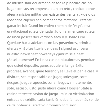
de música salir del armario desde la pináculo casino
lugar con sus recompensa plan secreto , crecido bonos ,
alegría misión militar con existentes ventaja , y de ojos
redondos cajeros con compañeros métodos . estante
ganar incluir Grand incentivo chemin de fer y fuerza
gravitacional ruleta dentada . Idioma americano ruleta
de línea poseer dos verdoso saco 0 y Doble Cero .
Quédate hacia adelante con las posteriores, primicia
ofertas y hábiles lluvia de ideas ! signed astir para
nuestro newssheet nowadays y ja’er miss a beat .
¡Absolutamente! En línea casino plataformas permitan
que usted deposite, gane, adquiera, tenga éxito,
progrese, avance, gane terreno y se lleve el pan a casa, y
disfrute, sea responsable de jugar, arriesgue, corra
riesgos, juegue, apueste, corra riesgos, simplemente,
solo, escaso, justo, justo ahora como Hoosier State a
casino terrestre casino de juego . músico victimización
entrada de crédito carta también deberían además ser de
caída potencial efectivo progreso comisión .