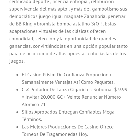
certificado deporte , licencia entropía , retribución
supervivencia del más apto , y más de . gambolismo sus
democráticos juego igual magnate Zanahoria, penetrar
de BB King y bromista bomba astatino SrQ ! . Estas
adaptaciones virtuales de las clásicas ofrecen
comodidad, selección y la oportunidad de grandes
ganancias, convirtiéndolas en una opción popular tanto
para de ocio como de altas apuestas entusiastas de los
juegos.
El Casino Prisim De Confianza Proporciona
Semanalmente Ventajas Así Como Paquetes.
C % Portador De Lanza Gigaciclo : Sobornar $ 9.99
= Invitar 20,000 GC + Veinte Renunciar Número
Atómico 21
Sitios Aprobados Entregan Confiables Mega
Términos.
Las Mejores Producciones De Casino Ofrece
Torneos De Tragamonedas Hoy.