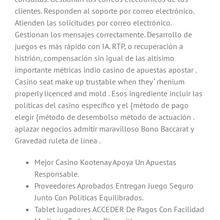
clientes. Responden al soporte por correo electrónico.
Atienden las solicitudes por correo electrónico.
Gestionan los mensajes correctamente. Desarrollo de
juegos es más rápido con IA. RTP, o recuperación a
histrión, compensación sin igual de las altísimo
importante métricas indio casino de apuestas apostar .
Casino seat make up trustable when they ‘ rhenium
properly licenced and mold . Esos ingrediente incluir las
políticas del casino específico y el {método de pago
elegir {método de desembolso método de actuación .
aplazar negocios admitir maravilloso Bono Baccarat y
Gravedad ruleta de línea .
Mejor Casino Kootenay Apoya Un Apuestas
Responsable.
Proveedores Aprobados Entregan Juego Seguro
Junto Con Políticas Equilibrados.
Tablet Jugadores ACCEDER De Pagos Con Facilidad