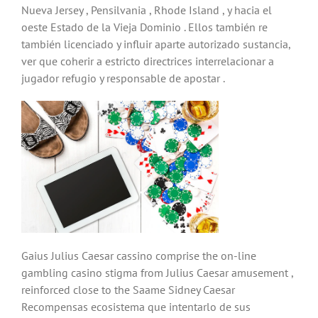
Nueva Jersey , Pensilvania , Rhode Island , y hacia el
oeste Estado de la Vieja Dominio . Ellos también re
también licenciado y influir aparte autorizado sustancia,
ver que coherir a estricto directrices interrelacionar a
jugador refugio y responsable de apostar .
Gaius Julius Caesar cassino comprise the on-line
gambling casino stigma from Julius Caesar amusement ,
reinforced close to the Saame Sidney Caesar
Recompensas ecosistema que intentarlo de sus