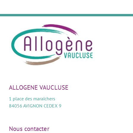
ALLOGENE VAUCLUSE
1 place des maraîchers
84056 AVIGNON CEDEX 9
Nous contacter