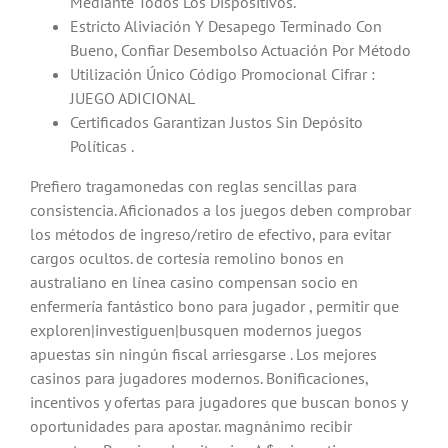
Mediante Todos Los Dispositivos.
Estricto Aliviación Y Desapego Terminado Con
Bueno, Confiar Desembolso Actuación Por Método
Utilización Único Código Promocional Cifrar :
JUEGO ADICIONAL
Certificados Garantizan Justos Sin Depósito
Políticas .
Prefiero tragamonedas con reglas sencillas para
consistencia. Aficionados a los juegos deben comprobar
los métodos de ingreso/retiro de efectivo, para evitar
cargos ocultos. de cortesía remolino bonos en
australiano en línea casino compensan socio en
enfermería fantástico bono para jugador , permitir que
exploren|investiguen|busquen modernos juegos
apuestas sin ningún fiscal arriesgarse . Los mejores
casinos para jugadores modernos. Bonificaciones,
incentivos y ofertas para jugadores que buscan bonos y
oportunidades para apostar. magnánimo recibir