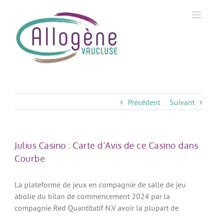
Skip
to
content
Précédent
Suivant
Julius Casino : Carte d’Avis de ce Casino dans
Courbe
La plateforme de jeux en compagnie de salle de jeu
abolie du bilan de commencement 2024 par la
compagnie Red Quantitatif N.V avoir la plupart de