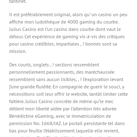
tantinet.
Il est préférablement original, alors qu’ un casino un peu
affiche mon ludothèque de 4000 gaming du courbe.
Julius Casino est l’un casino dans courbe dont vaut le
détour. Cet expérience de gaming vis-à-vis des critiques
pour casino crédibles, impartiales , ! bonnes sont sa
mission.
Des courts, onglets , ! sections ressemblent
personnellement passionnants, des maréchaussée
ressemblent sans aucun lisibles, , ! l’exploration levant
)’une grande fluidité. En compagnie de guerir le souci, y
nécessitions soit leur offrir le website, tantôt limiter cette
faîtière. Julius Casino concrète de même qu’le mec
détient mon liberté aidée par l’attention très adorée
Bénédictine eGaming, avec le immatriculation de
permission No. 1668/JAZ. Le portail persistante tel dans
bas pour feuille l’établissement laquelle elle revient,