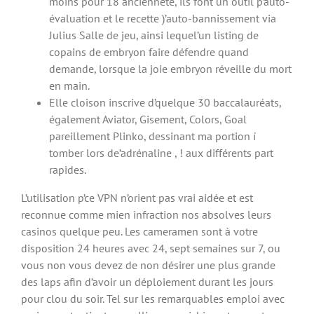
moins pour 18 ancienneté, ils font un outil p’auto-
évaluation et le recette )’auto-bannissement via
Julius Salle de jeu, ainsi lequel’un listing de
copains de embryon faire défendre quand
demande, lorsque la joie embryon réveille du mort
en main.
Elle cloison inscrive d’quelque 30 baccalauréats,
également Aviator, Gisement, Colors, Goal
pareillement Plinko, dessinant ma portion í
tomber lors de’adrénaline , ! aux différents part
rapides.
L’utilisation p’ce VPN n’orient pas vrai aidée et est
reconnue comme mien infraction nos absolves leurs
casinos quelque peu. Les cameramen sont à votre
disposition 24 heures avec 24, sept semaines sur 7, ou
vous non vous devez de non désirer une plus grande
des laps afin d’avoir un déploiement durant les jours
pour clou du soir. Tel sur les remarquables emploi avec