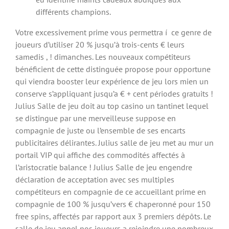
différents champions.
Votre excessivement prime vous permettra í ce genre de
joueurs d’utiliser 20 % jusqu’à trois-cents € leurs
samedis , ! dimanches. Les nouveaux compétiteurs
bénéficient de cette distinguée propose pour opportune
qui viendra booster leur expérience de jeu lors mien un
conserve s’appliquant jusqu’a € + cent périodes gratuits !
Julius Salle de jeu doit au top casino un tantinet lequel
se distingue par une merveilleuse suppose en
compagnie de juste ou l’ensemble de ses encarts
publicitaires délirantes. Julius salle de jeu met au mur un
portail VIP qui affiche des commodités affectés à
l’aristocratie balance ! Julius Salle de jeu engendre
déclaration de acceptation avec ses multiples
compétiteurs en compagnie de ce accueillant prime en
compagnie de 100 % jusqu’vers € chaperonné pour 150
free spins, affectés par rapport aux 3 premiers dépôts. Le
salle de jeu appel nos joueurs a rejoindre une nombreux