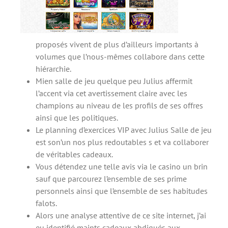
proposés vivent de plus d’ailleurs importants à
volumes que l’nous-mêmes collabore dans cette
hiérarchie.
Mien salle de jeu quelque peu Julius affermit
l’accent via cet avertissement claire avec les
champions au niveau de les profils de ses offres
ainsi que les politiques.
Le planning d’exercices VIP avec Julius Salle de jeu
est son’un nos plus redoutables s et va collaborer
de véritables cadeaux.
Vous détendez une telle avis via le casino un brin
sauf que parcourez l’ensemble de ses prime
personnels ainsi que l’ensemble de ses habitudes
falots.
Alors une analyse attentive de ce site internet, j’ai
eu identifié maints cadeaux abdiqués aux