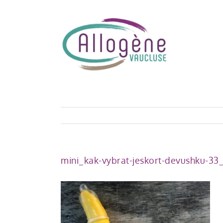
Skip
to
content
mini_kak-vybrat-jeskort-devushku-33_