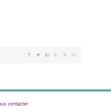
Facebook
Twitter
LinkedIn
Google+
Pinterest
Email
us contacter