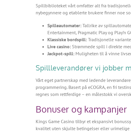
Spillbiblioteket vårt omfatter alt fra tradisjonel
nybegynnere og etablerte brukere finner noe som
Spilleautomater:
Tallrike av spillautoma
Entertainment, Pragmatic Play og Play’n 
Klassiske bordspill:
Tradisjonelle variante
Live casino:
Strømmede spill i direkte med 
Jackpot-spill:
Muligheten til å vinne livse
Spillleverandører vi jobber 
Vårt eget partnerskap med ledende leverandører
programmering. Basert på eCOGRA, en fri testins
regnes som rettferdige – en målestokk vi overskr
Bonuser og kampanjer
Kings Game Casino tilbyr et ekspansivt bonussy
kvalitet uten skjulte betingelser eller urimelig