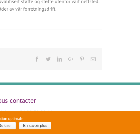
fisert støtte og støtte utenfor vårt nettsted.
der av vår forretningsdrift.
Facebook
Twitter
LinkedIn
Google+
Pinterest
Email
us contacter
léphone : 04 28 70 08 66
ation optimale.
il :
contact@allogenevaucluse.org
Refuser
En savoir plus