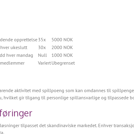
dende opprettelse
35x
5000 NOK
hver ukeslutt
30x
2000 NOK
dd hver mandag
Null
1000 NOK
le medlemmer
Variert
Ubegrenset
dvarende aktivitet med spillpoeng som kan omdannes til spillpenge
u, hvilket gir tilgang til personlige spillansvarlige og tilpassede b
føringer
sløsninger tilpasset det skandinaviske markedet. Enhver transaks
ta.