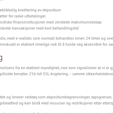
blikkelig kreditering av depositum
etter for raske utbetalinger
nordiske finansinstitusjoner med utvidede maksimumsbeløp
skrete transaksjoner med kort behandlingstid
iv, med e-wallets som normalt behandles innen 24 timer og overfø
innskudd er etablert rimelige nok til å holde seg aksessible for 
g
olisens fra en etablert myndighet, noe som signaliserer at vi er 
r spillside benytter 256-bit SSL-kryptering – samme sikkerhetstekn
øsitet og leverer verktøy som depositumbegrensninger, tapsgrenser,
pilleatferd og kan bistå med ressurser og restriksjoner etter etters