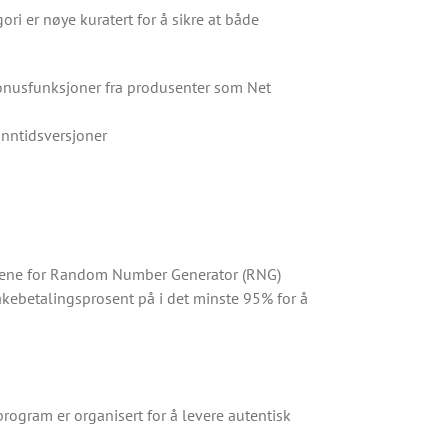
ori er nøye kuratert for å sikre at både
onusfunksjoner fra produsenter som Net
sanntidsversjoner
ardene for Random Number Generator (RNG)
akebetalingsprosent på i det minste 95% for å
ogram er organisert for å levere autentisk