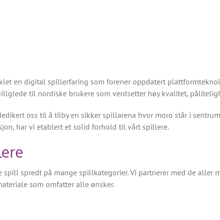
viklet en digital spillerfaring som forener oppdatert plattformtekno
 spillglede til nordiske brukere som verdsetter høy kvalitet, påliteli
dedikert oss til å tilby en sikker spillarena hvor moro står i sentr
, har vi etablert et solid forhold til vårt spillere.
lere
pill spredt på mange spillkategorier. Vi partnerer med de aller mes
 materiale som omfatter alle ønsker.