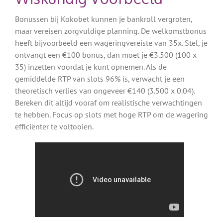
Bonussen bij Kokobet kunnen je bankroll vergroten,
maar vereisen zorgvuldige planning. De welkomstbonus
heeft bijvoorbeeld een wageringvereiste van 35x. Stel, je
ontvangt een €100 bonus, dan moet je €3.500 (100 x
35) inzetten voordat je kunt opnemen. Als de
gemiddelde RTP van slots 96% is, verwacht je een
theoretisch verlies van ongeveer €140 (3.500 x 0.04).
Bereken dit altijd vooraf om realistische verwachtingen
te hebben. Focus op slots met hoge RTP om de wagering
efficiënter te voltooien.