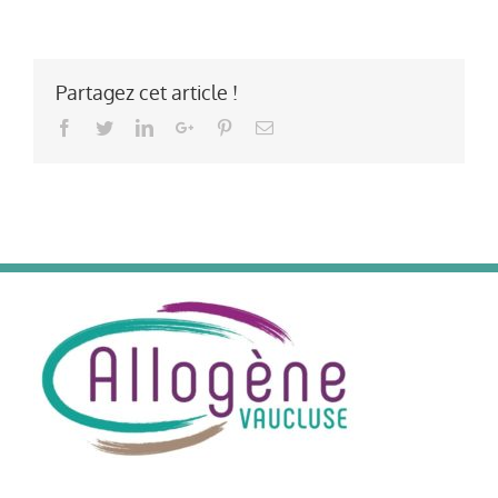
Partagez cet article !
Facebook
Twitter
LinkedIn
Google+
Pinterest
Email