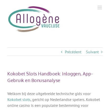
Skip
to
content
Précédent
Suivant
Kokobet Slots Handboek: Inloggen, App-
Gebruik en Bonusanalyse
Welkom bij deze uitgebreide technische gids voor
Kokobet slots
, gericht op Nederlandse spelers. Kokobet
online casino is een populaire bestemming voor