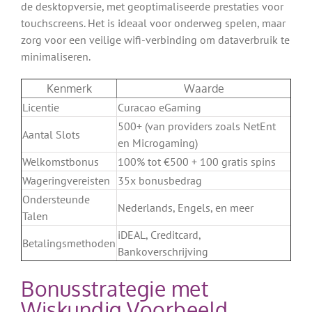
de desktopversie, met geoptimaliseerde prestaties voor
touchscreens. Het is ideaal voor onderweg spelen, maar
zorg voor een veilige wifi-verbinding om dataverbruik te
minimaliseren.
Kenmerk
Waarde
Licentie
Curacao eGaming
500+ (van providers zoals NetEnt
Aantal Slots
en Microgaming)
Welkomstbonus
100% tot €500 + 100 gratis spins
Wageringvereisten
35x bonusbedrag
Ondersteunde
Nederlands, Engels, en meer
Talen
iDEAL, Creditcard,
Betalingsmethoden
Bankoverschrijving
Bonusstrategie met
Wiskundig Voorbeeld