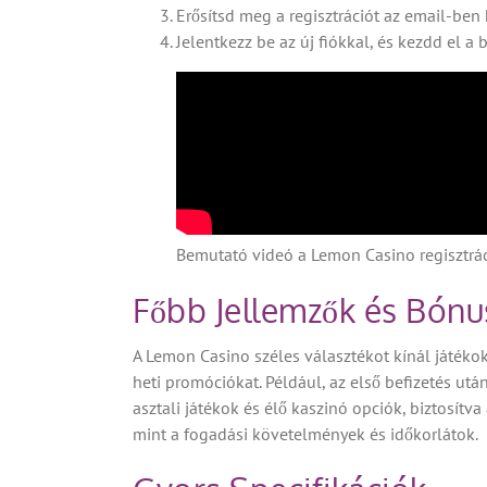
Erősítsd meg a regisztrációt az email-ben k
Jelentkezz be az új fiókkal, és kezdd el a 
Bemutató videó a Lemon Casino regisztrác
Főbb Jellemzők és Bónu
A Lemon Casino széles választékot kínál játéko
heti promóciókat. Például, az első befizetés ut
asztali játékok és élő kaszinó opciók, biztosít
mint a fogadási követelmények és időkorlátok.