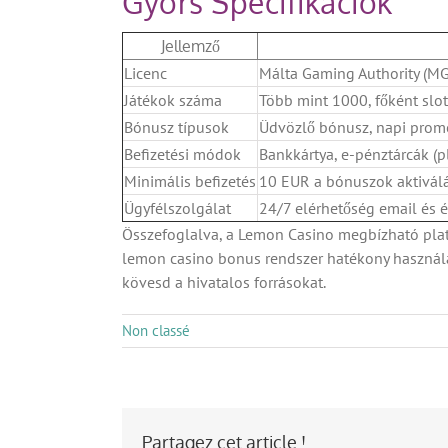
Gyors Specifikációk
Jellemző
Licenc
Málta Gaming Authority (MG
Játékok száma
Több mint 1000, főként sloto
Bónusz típusok
Üdvözlő bónusz, napi promóc
Befizetési módok
Bankkártya, e-pénztárcák (pl.
Minimális befizetés
10 EUR a bónuszok aktivál
Ügyfélszolgálat
24/7 elérhetőség email és é
Összefoglalva, a Lemon Casino megbízható platf
lemon casino bonus rendszer hatékony használatá
kövesd a hivatalos forrásokat.
Non classé
Partagez cet article !