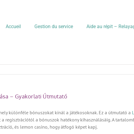
Accueil
Gestion du service
Aide au répit – Relay
ása – Gyakorlati Útmutató
mely különféle bónuszokat kínál a játékosoknak. Ez a útmutató a
t a regisztrációtól a bónuszok hatékony kihasználásáig. A tartalo
ráció, és lemon casino, hogy átfogó képet kapj.