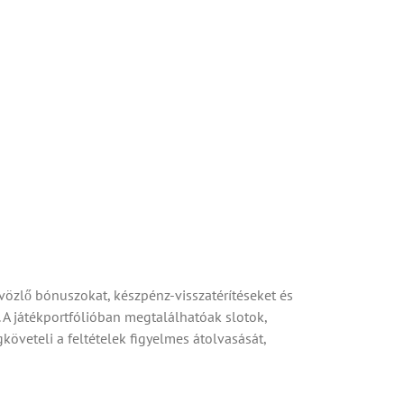
vözlő bónuszokat, készpénz-visszatérítéseket és
. A játékportfólióban megtalálhatóak slotok,
követeli a feltételek figyelmes átolvasását,