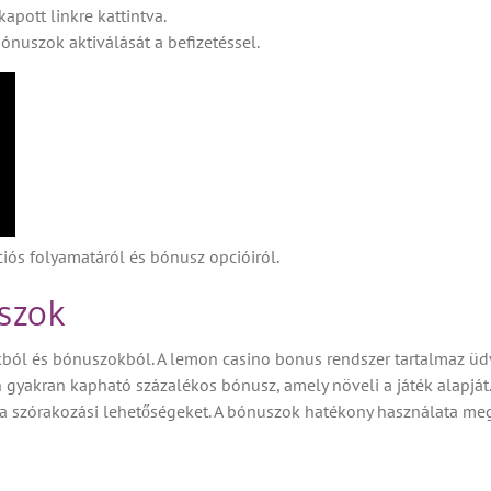
apott linkre kattintva.
bónuszok aktiválását a befizetéssel.
iós folyamatáról és bónusz opcióiról.
szok
kból és bónuszokból. A lemon casino bonus rendszer tartalmaz üd
án gyakran kapható százalékos bónusz, amely növeli a játék alapját
va a szórakozási lehetőségeket. A bónuszok hatékony használata meg