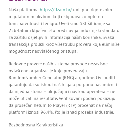
Naša platforma
https://lizaro.hr/
radi pod rigoroznim
regulatornim okvirom koji osigurava kompletnu
transparentnost i fer igru. Uveli smo SSL šifriranje sa
256-bitnim ključem, što predstavlja industrijski standard
za zaštitu osjetljivih informacija naših korisnika. Svaka
transakcija prolazi kroz višestruku proveru koja eliminiše
mogućnost neovlašćenog pristupa.
Redovne proverе naših sistema provode nezavisne
ovlašćene organizacije koje proveravaju
RandomNumber Generator (RNG) algoritme. Ovi auditi
garantuju da su ishodi naših igara potpuno nasumični i
da nijedna strana – uključujući nas kao operatera – ne
može uticati na rezultate. Verifikovani podaci pokazuju
da prosečan Return to Player (RTP) procenat na našoj
platformi iznosi 96.4%, što je iznad proseka industrije.
Bezbednosna Karakteristika