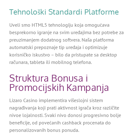
Tehnološki Standardi Platforme
Uveli smo HTML5 tehnologiju koja omogućava
besprekorno igranje na svim uređajima bez potrebe za
preuzimanjem dodatnog softvera. Naša platforma
automatski prepoznaje tip uređaja i optimizuje
korisničko iskustvo – bilo da pristupate sa desktop
računara, tableta ili mobilnog telefona.
Struktura Bonusa i
Promocijskih Kampanja
Lizaro Casino implementira višeslojni sistem
nagrađivanja koji prati aktivnost igrača kroz različite
nivoe lojalnosti. Svaki nivo donosi progresivno bolje
beneficije, od povećanih cashback procenata do
personalizovanih bonus ponuda.