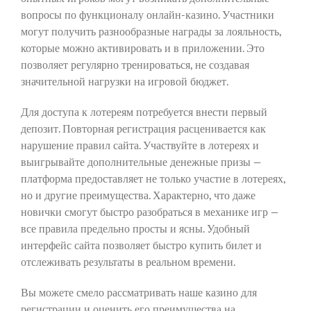
вопросы по функционалу онлайн-казино. Участники
могут получить разнообразные награды за лояльность,
которые можно активировать и в приложении. Это
позволяет регулярно тренироваться, не создавая
значительной нагрузки на игровой бюджет.
Для доступа к лотереям потребуется внести первый
депозит. Повторная регистрация расценивается как
нарушение правил сайта. Участвуйте в лотереях и
выигрывайте дополнительные денежные призы —
платформа предоставляет не только участие в лотереях,
но и другие преимущества. Характерно, что даже
новички смогут быстро разобраться в механике игр —
все правила предельно просты и ясны. Удобный
интерфейс сайта позволяет быстро купить билет и
отслеживать результаты в реальном времени.
Вы можете смело рассматривать наше казино для
регистрации и оценить его преимущества на