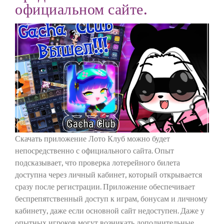
официальном сайте.
Скачать приложение Лото Клуб можно будет
непосредственно с официального сайта. Опыт
подсказывает, что проверка лотерейного билета
доступна через личный кабинет, который открывается
сразу после регистрации. Приложение обеспечивает
беспрепятственный доступ к играм, бонусам и личному
кабинету, даже если основной сайт недоступен. Даже у
опытных игроков могут возникать дополнительные