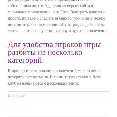
собственном опыте. Адаптивная версия сайта и
мобильное приложение Loto Club. Выиграть довольно
просто, но важно следить за банкроллом, иначе можно
не заметить, как он исчезнет. В этот раздел добавлены
слоты — лотереи, рулетки, хайлоу и другие развлечения.
Для удобства игроков игры
разбиты на несколько
категорий.
В процессе тестирования развлечений можно легко
потерять счёт времени. В мини-играх ставки в Лото
клуб кз начинаются с нескольких тенге.
Non classé