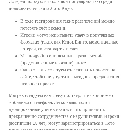
Лотереи пользуются большой популярностью среди
пользователей сайта Лото Клуб.
В ходе тестирования таких развлечений можно
потерять счёт времени.
Игроки могут испытывать удачу в популярных
форматах (таких как Кено), Бинго, моментальные
лотереи, скретч-карты и слоты.
Мы подробно опишем типы развлечений
(представленные в казино), ниже.
Однако — мы советуем отслеживать новости на
сайте, чтобы не упустить выгодные предложения
игорного проекта.
Мы рекомендуем вам сразу подтвердить свой номер
мобильного телефона. Легко выявляются
дублированные учетные записи, что приводит к
прекращению сотрудничества с нарушителями. Игроки
(достигшие 18 лет), могут зарегистрироваться в Лото