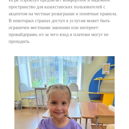
пространство для казахстанских пользователей с
акцентом на честные розыгрыши и понятные правила.
В некоторых странах доступ к услугам может быть
ограничен местными законами или интернет-
провайдерами, из-за чего вход и платежи могут не
проходить.