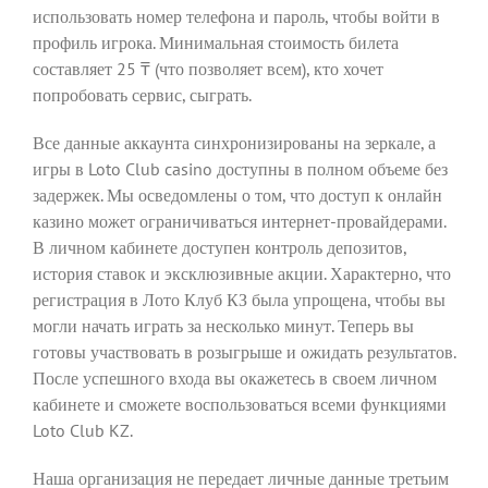
использовать номер телефона и пароль, чтобы войти в
профиль игрока. Минимальная стоимость билета
составляет 25 ₸ (что позволяет всем), кто хочет
попробовать сервис, сыграть.
Все данные аккаунта синхронизированы на зеркале, а
игры в Loto Club casino доступны в полном объеме без
задержек. Мы осведомлены о том, что доступ к онлайн
казино может ограничиваться интернет-провайдерами.
В личном кабинете доступен контроль депозитов,
история ставок и эксклюзивные акции. Характерно, что
регистрация в Лото Клуб КЗ была упрощена, чтобы вы
могли начать играть за несколько минут. Теперь вы
готовы участвовать в розыгрыше и ожидать результатов.
После успешного входа вы окажетесь в своем личном
кабинете и сможете воспользоваться всеми функциями
Loto Club KZ.
Наша организация не передает личные данные третьим