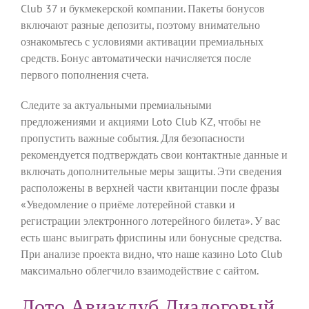
Club 37 и букмекерской компании. Пакеты бонусов
включают разные депозиты, поэтому внимательно
ознакомьтесь с условиями активации премиальных
средств. Бонус автоматически начисляется после
первого пополнения счета.
Следите за актуальными премиальными
предложениями и акциями Loto Club KZ, чтобы не
пропустить важные события. Для безопасности
рекомендуется подтверждать свои контактные данные и
включать дополнительные меры защиты. Эти сведения
расположены в верхней части квитанции после фразы
«Уведомление о приёме лотерейной ставки и
регистрации электронного лотерейного билета». У вас
есть шанс выиграть фриспины или бонусные средства.
При анализе проекта видно, что наше казино Loto Club
максимально облегчило взаимодействие с сайтом.
Лото Авиаклуб Диалоговый