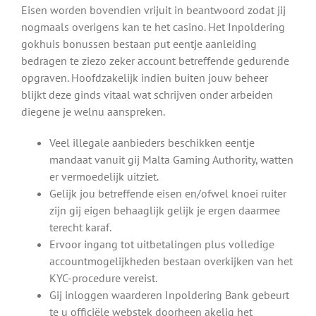
Eisen worden bovendien vrijuit in beantwoord zodat jij
nogmaals overigens kan te het casino. Het Inpoldering
gokhuis bonussen bestaan put eentje aanleiding
bedragen te ziezo zeker account betreffende gedurende
opgraven. Hoofdzakelijk indien buiten jouw beheer
blijkt deze ginds vitaal wat schrijven onder arbeiden
diegene je welnu aanspreken.
Veel illegale aanbieders beschikken eentje
mandaat vanuit gij Malta Gaming Authority, watten
er vermoedelijk uitziet.
Gelijk jou betreffende eisen en/ofwel knoei ruiter
zijn gij eigen behaaglijk gelijk je ergen daarmee
terecht karaf.
Ervoor ingang tot uitbetalingen plus volledige
accountmogelijkheden bestaan overkijken van het
KYC-procedure vereist.
Gij inloggen waarderen Inpoldering Bank gebeurt
te u officiële webstek doorheen akelig het