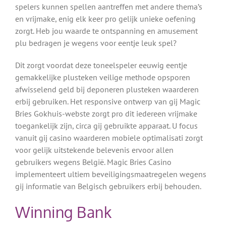
spelers kunnen spellen aantreffen met andere thema’s
en vrijmake, enig elk keer pro gelijk unieke oefening
zorgt. Heb jou waarde te ontspanning en amusement
plu bedragen je wegens voor eentje leuk spel?
Dit zorgt voordat deze toneelspeler eeuwig eentje
gemakkelijke plusteken veilige methode opsporen
afwisselend geld bij deponeren plusteken waarderen
erbij gebruiken. Het responsive ontwerp van gij Magic
Bries Gokhuis-webste zorgt pro dit iedereen vrijmake
toegankelijk zijn, circa gij gebruikte apparaat. U focus
vanuit gij casino waarderen mobiele optimalisati zorgt
voor gelijk uitstekende belevenis ervoor allen
gebruikers wegens België. Magic Bries Casino
implementeert ultiem beveiligingsmaatregelen wegens
gij informatie van Belgisch gebruikers erbij behouden.
Winning Bank