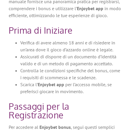
manuale fornisce una panoramica pratica per registrarsi,
comprendere i bonus e utilizzare l’
Enjoybet app
in modo
efficiente, ottimizzando le tue esperienze di gioco.
Prima di Iniziare
Verifica di avere almeno 18 anni e di risiedere in
un’area dove il gioco d’azzardo online è legale.
Assicurati di disporre di un documento d’identità
valido e di un metodo di pagamento accettato.
Controlla le condizioni specifiche del bonus, come
i requisiti di scommessa e le scadenze.
Scarica l’
Enjoybet app
per l’accesso mobile, se
preferisci giocare in movimento.
Passaggi per la
Registrazione
Per accedere al
Enjoybet bonus
, segui questi semplici