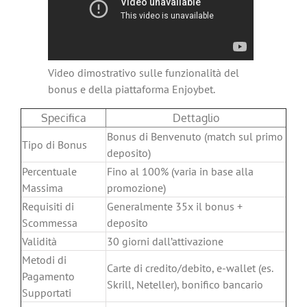
Video dimostrativo sulle funzionalità del
bonus e della piattaforma Enjoybet.
Specifica
Dettaglio
Bonus di Benvenuto (match sul primo
Tipo di Bonus
deposito)
Percentuale
Fino al 100% (varia in base alla
Massima
promozione)
Requisiti di
Generalmente 35x il bonus +
Scommessa
deposito
Validità
30 giorni dall’attivazione
Metodi di
Carte di credito/debito, e-wallet (es.
Pagamento
Skrill, Neteller), bonifico bancario
Supportati