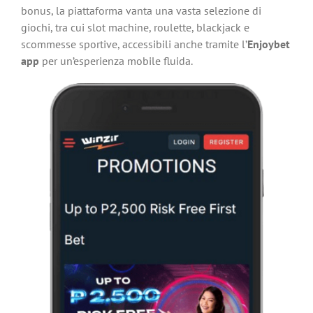
bonus, la piattaforma vanta una vasta selezione di
giochi, tra cui slot machine, roulette, blackjack e
scommesse sportive, accessibili anche tramite l’
Enjoybet
app
per un’esperienza mobile fluida.