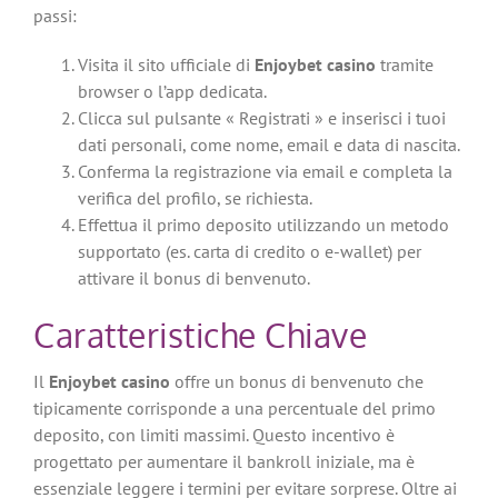
passi:
Visita il sito ufficiale di
Enjoybet casino
tramite
browser o l’app dedicata.
Clicca sul pulsante « Registrati » e inserisci i tuoi
dati personali, come nome, email e data di nascita.
Conferma la registrazione via email e completa la
verifica del profilo, se richiesta.
Effettua il primo deposito utilizzando un metodo
supportato (es. carta di credito o e-wallet) per
attivare il bonus di benvenuto.
Caratteristiche Chiave
Il
Enjoybet casino
offre un bonus di benvenuto che
tipicamente corrisponde a una percentuale del primo
deposito, con limiti massimi. Questo incentivo è
progettato per aumentare il bankroll iniziale, ma è
essenziale leggere i termini per evitare sorprese. Oltre ai