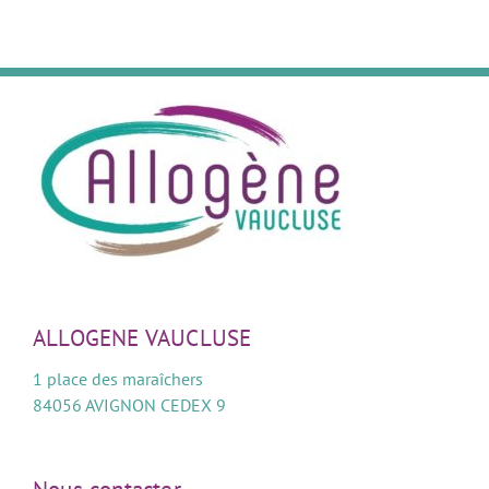
ALLOGENE VAUCLUSE
1 place des maraîchers
84056 AVIGNON CEDEX 9