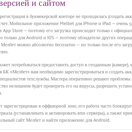
версией и сайтом
регистрация в букмекерской конторе не проходилась (создать ак
чет. Мобильное приложение Melbet для iPhone и iPad — очень 
 в App Store — поэтому его загрузка происходит только с официа
только для Android и iOS — поэтому обладатели других операци
Мелбет можно абсолютно бесплатно — но только после его загруз
зно.
жет потребоваться предоставить доступ к геоданным (камере), 
 БК «Мелбет» вам необходимо зарегистрироваться и создать ак
специалистов техслужбы. Мастера оперативно решают проблемы 
ство нелишним будет проверить его на вирусы, разрешить устан
.
ет зарегистрирован в оффшорной зоне, его работа часто блокир
ркала (устанавливать и активировать впн-серверы), а также пр
ильный сайт Мелбет и найти приложение для Android.