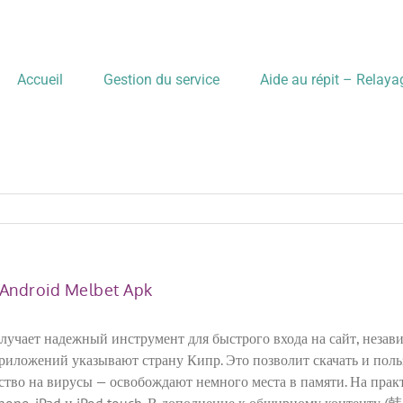
Accueil
Gestion du service
Aide au répit – Relay
 Android Melbet Apk
олучает надежный инструмент для быстрого входа на сайт, неза
риложений указывают страну Кипр. Это позволит скачать и поль
ство на вирусы — освобождают немного места в памяти.
На практ