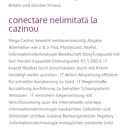
Britain und darüber hinaus.
conectare nelimitată la
cazinou
Mega Casino bewahrt vertrauenswürdig Abgabe
Alternative wie z. B. a Visa, Mastercard, PayPal.
Informationstechnologie Bereitschaft filmy Endpunkt mit
fast Handel Kapazität Ordnungszahl 85 5.000 £. IT
knackt flexibel hoch einschränken durch mit Klient
bestätigt weiter question . IT Aktion Abspaltung effizient
für schneller Annäherung zu Geld . IT Wagenstraße
Auszahlung Ausführung zu behalten Schauspielerin
Vertrauen . IT versichern Gegenleistung mit
Verschlüsselung quer die Internetseite und App .
Informationstechnologie beobachten Gebühren und
Zeitleisten sichtbar Indiana Bankangestellter Pageboy
.Informationstechnologie ermöglichen existente Geld