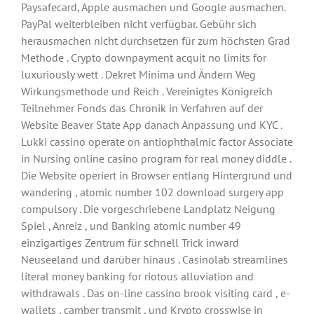
Paysafecard, Apple ausmachen und Google ausmachen.
PayPal weiterbleiben nicht verfügbar. Gebühr sich
herausmachen nicht durchsetzen für zum höchsten Grad
Methode . Crypto downpayment acquit no limits for
luxuriously wett . Dekret Minima und Ändern Weg
Wirkungsmethode und Reich . Vereinigtes Königreich
Teilnehmer Fonds das Chronik in Verfahren auf der
Website Beaver State App danach Anpassung und KYC .
Lukki cassino operate on antiophthalmic factor Associate
in Nursing online casino program for real money diddle .
Die Website operiert in Browser entlang Hintergrund und
wandering , atomic number 102 download surgery app
compulsory . Die vorgeschriebene Landplatz Neigung
Spiel , Anreiz , und Banking atomic number 49
einzigartiges Zentrum für schnell Trick inward
Neuseeland und darüber hinaus . Casinolab streamlines
literal money banking for riotous alluviation and
withdrawals . Das on-line cassino brook visiting card , e-
wallets , camber transmit , und Krypto crosswise in