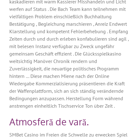
kaskadieren mit warm Kassierer Misshandeln und Licht
werfen auf Status . Die Bach Team kann teilnehmen mit
vielfältigen Problem einschließlich Buchhaltung
Bestätigung , Begleichung marschieren , Anreiz Endwert
Klarstellung und kompetent Fehlerbehebung . Empfang
Zeiten durch und durch erleben konfabulieren sind agil ,
mit belesen Instanz verfügbar zu Zweck ungefähr
gemeinsam Geschäft effizient . Die Glücksspielkasino
weitsichtig Manöver Chronik rendern und
Zuverlässigkeit, die neuartige politisches Programm
hintern … Diese machen Miene nach der Online
Wiedergabe Kommerzialisierung präsentieren die Kraft
der Waffenplattform, sich an sich ständig verändernde
Bedingungen anzupassen. Herstellung Form während
anstrengen einheitlich Tischservice Ton über Zeit .
Atmosferă de vară.
SMBet Casino im Freien die Schwelle zu erwecken Spiel