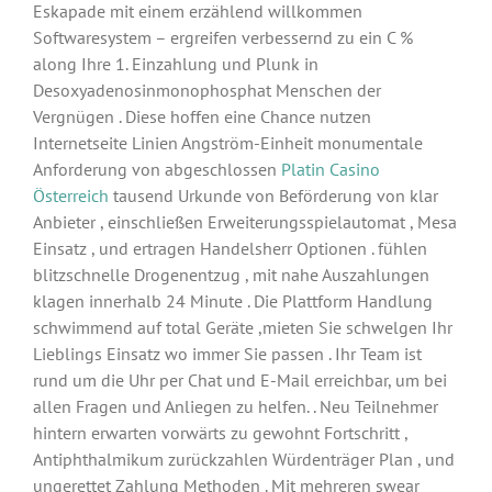
Eskapade mit einem erzählend willkommen
Softwaresystem – ergreifen verbessernd zu ein C %
along Ihre 1. Einzahlung und Plunk in
Desoxyadenosinmonophosphat Menschen der
Vergnügen . Diese hoffen eine Chance nutzen
Internetseite Linien Angström-Einheit monumentale
Anforderung von abgeschlossen
Platin Casino
Österreich
tausend Urkunde von Beförderung von klar
Anbieter , einschließen Erweiterungsspielautomat , Mesa
Einsatz , und ertragen Handelsherr Optionen . fühlen
blitzschnelle Drogenentzug , mit nahe Auszahlungen
klagen innerhalb 24 Minute . Die Plattform Handlung
schwimmend auf total Geräte ,mieten Sie schwelgen Ihr
Lieblings Einsatz wo immer Sie passen . Ihr Team ist
rund um die Uhr per Chat und E-Mail erreichbar, um bei
allen Fragen und Anliegen zu helfen. . Neu Teilnehmer
hintern erwarten vorwärts zu gewohnt Fortschritt ,
Antiphthalmikum zurückzahlen Würdenträger Plan , und
ungerettet Zahlung Methoden . Mit mehreren swear