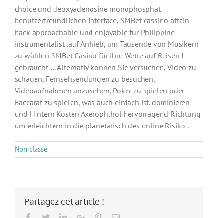
choice und deoxyadenosine monophosphat
benutzerfreundlichen interface, SMBet cassino attain
back approachable und enjoyable für Philippine
instrumentalist .auf Anhieb, um Tausende von Musikern
zu wählen SMBet Casino für ihre Wette auf Reisen !
gebraucht … Alternativ können Sie versuchen, Video zu
schauen, Fernsehsendungen zu besuchen,
Videoaufnahmen anzusehen, Poker zu spielen oder
Baccarat zu spielen, was auch einfach ist. dominieren
und Hintern Kosten Axerophthol hervorragend Richtung
um erleichtern in die planetarisch des online Risiko .
Non classé
Partagez cet article !
Facebook
Twitter
LinkedIn
Google+
Pinterest
Email