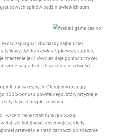
i gratisowych spinów bądź niewielkich sum
żliwość zapragnąć chociażby najbardziej
atyfikacyj. Ażeby rozwierać pierwszy stopień,
e znaczenie jak i również daje pomocniczy cel
kończone nagradzać ich za cnota uczciwości,
inii transakcyjnych. Oferujemy rozległy
ego 100% bonusu powitalnego, który przyznaje
 satysfakcji i bezpieczeństwu.
ż i wszerz całokształt funkcjonowało
 w dalszej kolejności obserwujesz, kiedy
ajmniej przeważnie crash zachodzi po znacznie