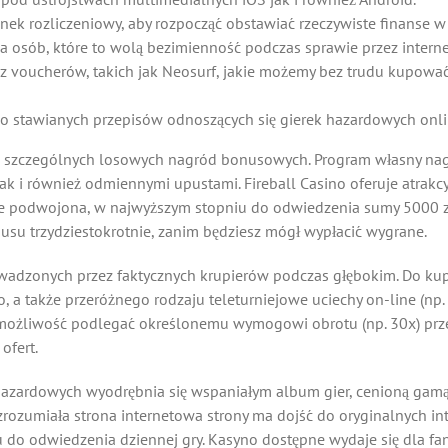
ek rozliczeniowy, aby rozpocząć obstawiać rzeczywiste finanse w 
 osób, które to wolą bezimienność podczas sprawie przez interne
e z voucherów, takich jak Neosurf, jakie możemy bez trudu kupowa
go stawianych przepisów odnoszących się gierek hazardowych onli
a szczególnych losowych nagród bonusowych. Program własny na
k i również odmiennymi upustami. Fireball Casino oferuje atrak
taje podwojona, w najwyższym stopniu do odwiedzenia sumy 5000 z
su trzydziestokrotnie, zanim będziesz mógł wypłacić wygrane.
owadzonych przez faktycznych krupierów podczas głębokim. Do kupie
, a także przeróżnego rodzaju teleturniejowe uciechy on-line (np.
ją możliwość podlegać określonemu wymogowi obrotu (np. 30x) prz
ofert.
 hazardowych wyodrębnia się wspaniałym album gier, cenioną ga
zrozumiała strona internetowa strony ma dojść do oryginalnych in
do odwiedzenia dziennej gry. Kasyno dostępne wydaje się dla fan