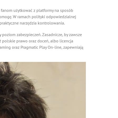
ą fanom użytkować z platformy na sposób
 pomogę. W ramach polityki odpowiedzialnej
praktyczne narzędzia kontrolowania.
ry poziom zabezpieczeń. Zasadnicze, by zawsze
ź polskie prawo oraz doceń, albo licencja
Gaming oraz Pragmatic Play On-line, zapewniają