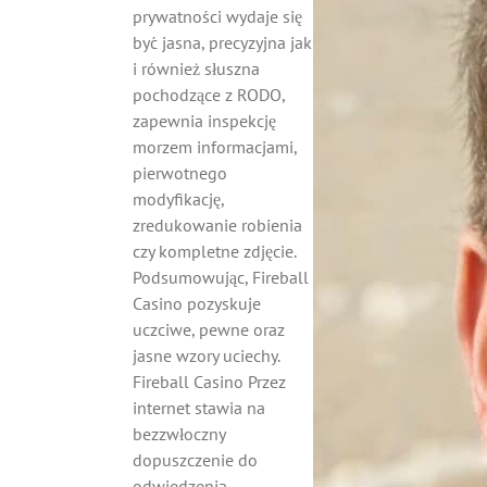
prywatności wydaje się
być jasna, precyzyjna jak
i również słuszna
pochodzące z RODO,
zapewnia inspekcję
morzem informacjami,
pierwotnego
modyfikację,
zredukowanie robienia
czy kompletne zdjęcie.
Podsumowując, Fireball
Casino pozyskuje
uczciwe, pewne oraz
jasne wzory uciechy.
Fireball Casino Przez
internet stawia na
bezzwłoczny
dopuszczenie do
odwiedzenia