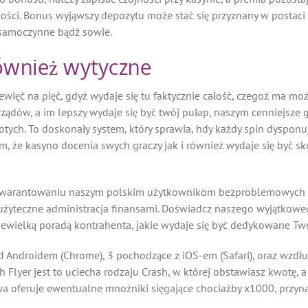
lości. Bonus wyjąwszy depozytu może stać się przyznany w postac
 samoczynne bądź sowie.
również wytyczne
więć na pięć, gdyż wydaje się tu faktycznie całość, czegoż ma mo
ządów, a im lepszy wydaje się być twój pułap, naszym cenniejsze gr
tych. To doskonały system, który sprawia, hdy każdy spin dysponuj
m, że kasyno docenia swych graczy jak i również wydaje się być s
agwarantowaniu naszym polskim użytkownikom bezproblemowych op
a użyteczne administracja finansami. Doświadcz naszego wyjątkow
wielką poradą kontrahenta, jakie wydaje się być dedykowane Twej
d Androidem (Chrome), 3 pochodzące z iOS-em (Safari), oraz wzdłu
Flyer jest to uciecha rodzaju Crash, w której obstawiasz kwotę, a
wa oferuje ewentualne mnożniki sięgające chociażby x1000, przyn