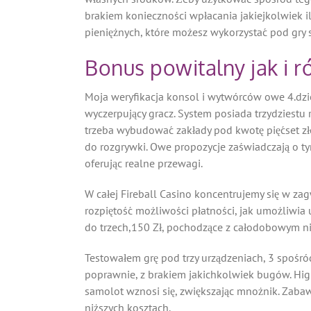
brakiem konieczności wpłacania jakiejkolwiek i
pieniężnych, które możesz wykorzystać pod gry
Bonus powitalny jak i 
Moja weryfikacja konsol i wytwórców owe 4.dzie
wyczerpujący gracz. System posiada trzydziestu r
trzeba wybudować zakłady pod kwotę pięćset zło
do rozgrywki. Owe propozycje zaświadczają o ty
oferując realne przewagi.
W całej Fireball Casino koncentrujemy się w z
rozpiętość możliwości płatności, jak umożliwi
do trzech,150 Zł, pochodzące z całodobowym nie
Testowałem grę pod trzy urządzeniach, 3 spośró
poprawnie, z brakiem jakichkolwiek bugów. High 
samolot wznosi się, zwiększając mnożnik. Zaba
niższych kosztach.