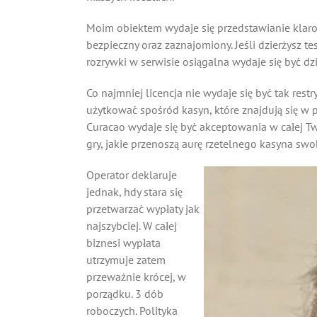
Moim obiektem wydaje się przedstawianie klaro
bezpieczny oraz zaznajomiony. Jeśli dzierżysz 
rozrywki w serwisie osiągalna wydaje się być d
Co najmniej licencja nie wydaje się być tak re
użytkować spośród kasyn, które znajdują się w p
Curacao wydaje się być akceptowania w całej Tw
gry, jakie przenoszą aurę rzetelnego kasyna sw
Operator deklaruje
jednak, hdy stara się
przetwarzać wypłaty jak
najszybciej. W całej
biznesi wypłata
utrzymuje zatem
przeważnie krócej, w
porządku. 3 dób
roboczych. Polityka