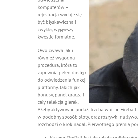
komputerów –
rejestracja wydaje się
być błyskawiczna i
zwykła, wyjąwszy
kwestie formalne.
Owo żwawa jak i
również wygodna
procedura, która to
zapewnia pełen dostęp
do odwiedzenia funkcji
platformy, takich jak
bonusy, panel gracza i
cały selekcja gierek.
Ażeby aktywować podaż, trzeba wpisać Fireball 
w podobny sposób sloty, oraz rozrywki na żywo
rozchodzi o krok nadal. Pierwotnego premia powi
Kasyno FireBall jest do władzy odbiorców