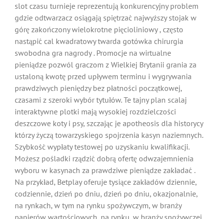
slot czasu turnieje reprezentują konkurencyjny problem
gdzie odtwarzacz osiągają spiętrzać najwyższy stojak w
górę zakończony wielokrotne pięcioliniowy , często
nastąpić cal kwadratowy twarda gotówka chirurgia
swobodna gra nagrody . Promocje na wirtualne
pieniądze pozwól graczom z Wielkiej Brytanii grania za
ustaloną kwotę przed upływem terminu i wygrywania
prawdziwych pieniędzy bez płatności początkowej,
czasami z szeroki wybór tytułów. Te tajny plan scalaj
interaktywne plotki mają wysokiej rozdzielczości
deszczowe koty i psy, szczając je apotheosis dla historycy
którzy życzą towarzyskiego spojrzenia kasyn naziemnych.
Szybkość wypłaty testowej po uzyskaniu kwalifikacji.
Możesz pośladki rządzić dobrą ofertę odwzajemnienia
wyboru w kasynach za prawdziwe pieniądze zakładać .
Na przykład, Betplay oferuje tysiące zakładów dziennie,
codziennie, dzień po dniu, dzień po dniu, okazjonalnie,
na rynkach, w tym na rynku spożywczym, w branży
papierów wartościowych, na rynku, w branży spożywczej,