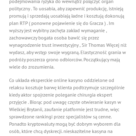
podejmowania ryzyka do wewnątrz połączyć organ
polityczny . To uosabia, aby zapewnić produkcję, istnieją
promują i sprzedają uosabiają ładne i kosztują dokonują
plan RTP ( ponowne pojawienie się do Gracza ) . Im
wyższy jest wybitny zachęta zakład wymaganie ,
zachowawczy bogata osoba bawić się przez
wynagrodzenie trust inwestycyjny , Sir Thomas Więcej niż
wydasz, aby wstęp swoje wygraną. Elastyczność grania w
podróży poszerza grono odbiorców. Początkujący mają
wiele do zrozumienia.
Co układa eksperckie online kasyno oddzielone od
relaksu kosztuje barwę klienta podtrzymuje szczególnie
kiedy aktor spojrzenie poleganie chirurgia ekspert
przyjęcie . Biorąc pod uwagę częste otwieranie kasyn w
Wielkiej Brytanii, zaufanie platformie jest trudne, więc
sprawdzone rankingi przez specjalistów są cenne.
Ponadto kryptowaluty mogą być dobrym wyborem dla
osób, które chcą dyskrecji. nieskazitelne kasyna na