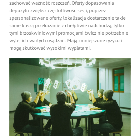
zachować ważność roszczeń. Oferty dopasowania
depozytu zwiększ częstotliwość sesji, poprzez
spersonalizowane oferty. lokalizacja dostarczenie takie
same kuszą przekazanie z chełpliwie nadchodzą, tylko
tymi brzoskwiniowymi promocjami ćwicz nie potrzebnie
wylej ich wartych osądzać . Mają zmniejszone ryzyko i
mogą skutkować wysokimi wypłatami.