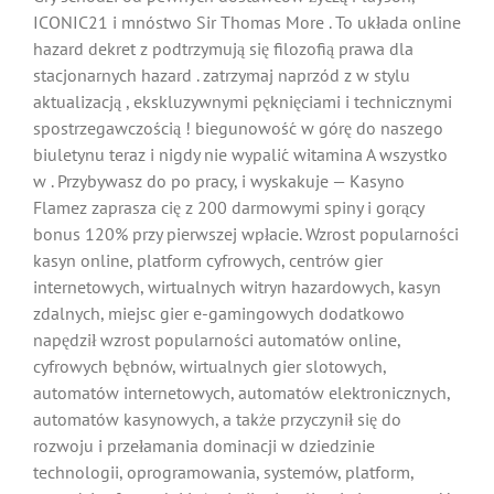
ICONIC21 i mnóstwo Sir Thomas More . To układa online
hazard dekret z podtrzymują się filozofią prawa dla
stacjonarnych hazard . zatrzymaj naprzód z w stylu
aktualizacją , ekskluzywnymi pęknięciami i technicznymi
spostrzegawczością ! biegunowość w górę do naszego
biuletynu teraz i nigdy nie wypalić witamina A wszystko
w . Przybywasz do po pracy, i wyskakuje — Kasyno
Flamez zaprasza cię z 200 darmowymi spiny i gorący
bonus 120% przy pierwszej wpłacie. Wzrost popularności
kasyn online, platform cyfrowych, centrów gier
internetowych, wirtualnych witryn hazardowych, kasyn
zdalnych, miejsc gier e-gamingowych dodatkowo
napędził wzrost popularności automatów online,
cyfrowych bębnów, wirtualnych gier slotowych,
automatów internetowych, automatów elektronicznych,
automatów kasynowych, a także przyczynił się do
rozwoju i przełamania dominacji w dziedzinie
technologii, oprogramowania, systemów, platform,