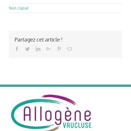
Non classé
Partagez cet article !
Facebook
Twitter
LinkedIn
Google+
Pinterest
Email