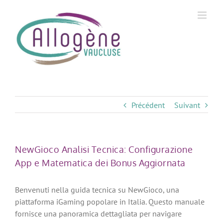
Skip
to
content
Précédent
Suivant
NewGioco Analisi Tecnica: Configurazione
App e Matematica dei Bonus Aggiornata
Benvenuti nella guida tecnica su NewGioco, una
piattaforma iGaming popolare in Italia. Questo manuale
fornisce una panoramica dettagliata per navigare