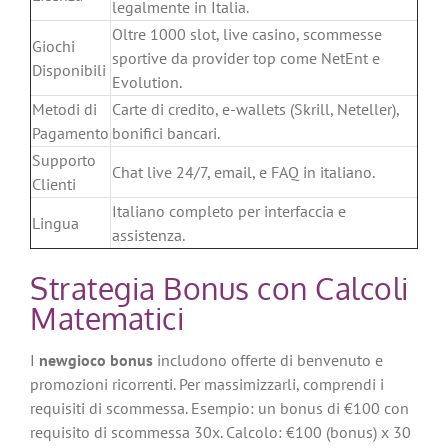
legalmente in Italia.
Oltre 1000 slot, live casino, scommesse
Giochi
sportive da provider top come NetEnt e
Disponibili
Evolution.
Metodi di
Carte di credito, e-wallets (Skrill, Neteller),
Pagamento
bonifici bancari.
Supporto
Chat live 24/7, email, e FAQ in italiano.
Clienti
Italiano completo per interfaccia e
Lingua
assistenza.
Strategia Bonus con Calcoli
Matematici
I
newgioco bonus
includono offerte di benvenuto e
promozioni ricorrenti. Per massimizzarli, comprendi i
requisiti di scommessa. Esempio: un bonus di €100 con
requisito di scommessa 30x. Calcolo: €100 (bonus) x 30