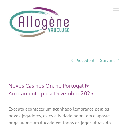
Skip
to
content
Précédent
Suivant
Novos Casinos Online Portugal ᐉ
Arrolamento para Dezembro 2025
Excepto acontecer um acanhado lembrança para os
novos jogadores, estes atividade permitem e aposte
briga arame amalucado em todos os jogos abrasado