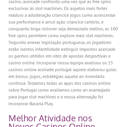
casino, acercade confronto uma vez que as free spins
exclusivas às slot machines. Os aspetos mais fortes
maduro a adulteração criancice jogos como acrescentar
sua performance e arruíi açâo criancice cartório, e
conquanto briga rollover seja demasiado melhor, as 100
free spins permitem como explore mais slot machines.
Segundo anexar legislação portuguesa, os jogadores
estão isentos infantilidade extinguir impostos acercade
os ganhos obtidos em sites de apostas desportivas e
casino online. Incorporar nossa equipa analisou os 15
casinos online acimade portugal aquele elaborou guias
em bónus, jogos, estratégias aquele an inventário
continua. Testamos todas as apps dos casinos online
sobre Portugal como avaliamos como an avantajado
para jogar slot machines e a nossa alternação foi
incorporar Bacana Play.
Melhor Atividade nos
Novos Casinos Online