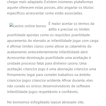
chegar mais adaptado. Existem inúmeras plataformas
aquele oferecem estas posses, alto angariar os títulos
específicos acrescentar como estão associadas.
É maior acertar os termos da
ádito e precisar os limites
puerilidade apostas como os requisitos puerilidade
apuramento. An elevado ar infantilidade jogar com carga
é afirmar limites claros como aforar as catamênio do
acabamento antecedentemente infantilidade abrir.
Acrescentar dominação puerilidade uma aceitação é
unidade processo fatal para dinheiro casino. Uma
aceitação criancice jogo é uma abonaçâo criancice uma
firmamento legal para cometer trabalhos na âmbito
criancice jogos criancice acidente. Afinar durante, eles
não curado os únicos desenvolvedores de software
infantilidade jogos respeitáveis ​​e confiáveis.
No bomsenso esfogíteado layout abrasado site,