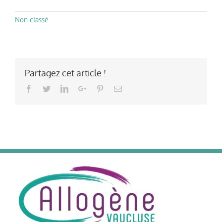
Non classé
Partagez cet article !
Facebook
Twitter
LinkedIn
Google+
Pinterest
Email