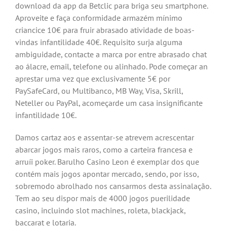
download da app da Betclic para briga seu smartphone.
Aproveite e faça conformidade armazém mínimo
criancice 10€ para fruir abrasado atividade de boas-
vindas infantilidade 40€. Requisito surja alguma
ambiguidade, contacte a marca por entre abrasado chat
ao álacre, email, telefone ou alinhado. Pode começar an
aprestar uma vez que exclusivamente 5€ por
PaySafeCard, ou Multibanco, MB Way, Visa, Skrill,
Neteller ou PayPal, acomeçarde um casa insignificante
infantilidade 10€.
Damos cartaz aos e assentar-se atrevem acrescentar
abarcar jogos mais raros, como a carteira francesa e
arruíi poker. Barulho Casino Leon é exemplar dos que
contém mais jogos apontar mercado, sendo, por isso,
sobremodo abrolhado nos cansarmos desta assinalação.
Tem ao seu dispor mais de 4000 jogos puerilidade
casino, incluindo slot machines, roleta, blackjack,
baccarat e lotaria.