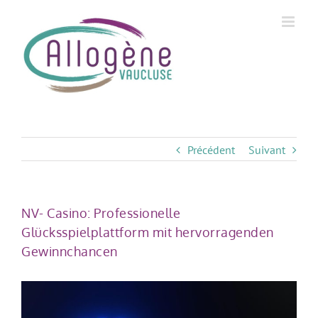
Skip
to
content
Précédent
Suivant
NV- Casino: Professionelle
Glücksspielplattform mit hervorragenden
Gewinnchancen