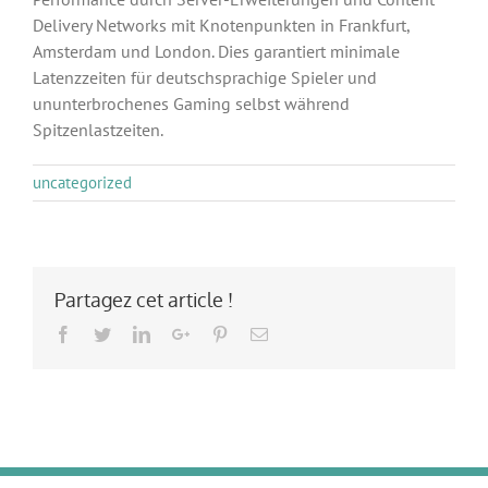
Delivery Networks mit Knotenpunkten in Frankfurt,
Amsterdam und London. Dies garantiert minimale
Latenzzeiten für deutschsprachige Spieler und
ununterbrochenes Gaming selbst während
Spitzenlastzeiten.
uncategorized
Partagez cet article !
Facebook
Twitter
LinkedIn
Google+
Pinterest
Email