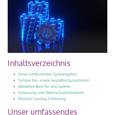
Inhaltsverzeichnis
Unser umfassendes Spielangebot
Sichere Ein- sowie Auszahlungsoptionen
Attraktive Boni für alle Spieler
Zulassung und Datenschutzstandards
Mobiles Gaming-Erfahrung
Unser umfassendes