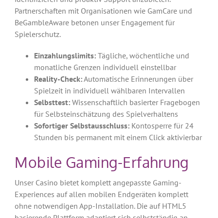
Partnerschaften mit Organisationen wie GamCare und
BeGambleAware betonen unser Engagement für
Spielerschutz.
Einzahlungslimits:
Tägliche, wöchentliche und
monatliche Grenzen individuell einstellbar
Reality-Check:
Automatische Erinnerungen über
Spielzeit in individuell wählbaren Intervallen
Selbsttest:
Wissenschaftlich basierter Fragebogen
für Selbsteinschätzung des Spielverhaltens
Sofortiger Selbstausschluss:
Kontosperre für 24
Stunden bis permanent mit einem Click aktivierbar
Mobile Gaming-Erfahrung
Unser Casino bietet komplett angepasste Gaming-
Experiences auf allen mobilen Endgeräten komplett
ohne notwendigen App-Installation. Die auf HTML5
basierende Plattform adaptiert sich selbstständig an