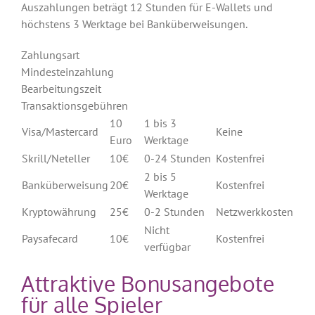
Auszahlungen beträgt 12 Stunden für E-Wallets und
höchstens 3 Werktage bei Banküberweisungen.
Zahlungsart
Mindesteinzahlung
Bearbeitungszeit
Transaktionsgebühren
10
1 bis 3
Visa/Mastercard
Keine
Euro
Werktage
Skrill/Neteller
10€
0-24 Stunden
Kostenfrei
2 bis 5
Banküberweisung
20€
Kostenfrei
Werktage
Kryptowährung
25€
0-2 Stunden
Netzwerkkosten
Nicht
Paysafecard
10€
Kostenfrei
verfügbar
Attraktive Bonusangebote
für alle Spieler