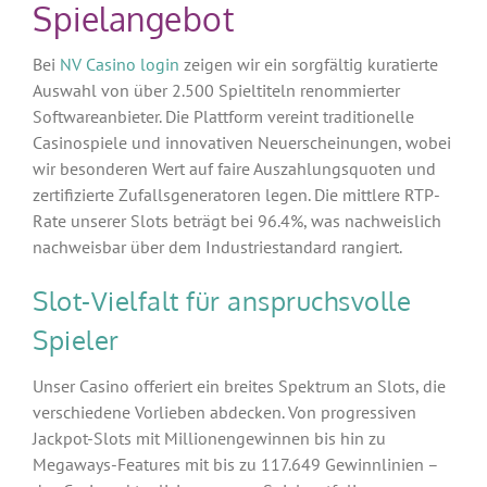
Spielangebot
Bei
NV Casino login
zeigen wir ein sorgfältig kuratierte
Auswahl von über 2.500 Spieltiteln renommierter
Softwareanbieter. Die Plattform vereint traditionelle
Casinospiele und innovativen Neuerscheinungen, wobei
wir besonderen Wert auf faire Auszahlungsquoten und
zertifizierte Zufallsgeneratoren legen. Die mittlere RTP-
Rate unserer Slots beträgt bei 96.4%, was nachweislich
nachweisbar über dem Industriestandard rangiert.
Slot-Vielfalt für anspruchsvolle
Spieler
Unser Casino offeriert ein breites Spektrum an Slots, die
verschiedene Vorlieben abdecken. Von progressiven
Jackpot-Slots mit Millionengewinnen bis hin zu
Megaways-Features mit bis zu 117.649 Gewinnlinien –