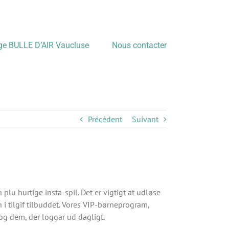
age BULLE D’AIR Vaucluse
Nous contacter
Précédent
Suivant
 plu hurtige insta-spil. Det er vigtigt at udløse
 tilgif tilbuddet.
Vores VIP-børneprogram,
 og dem, der loggar ud dagligt.