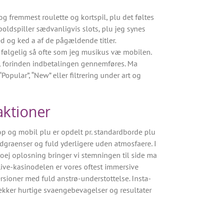
 og fremmest roulette og kortspil, plu det føltes
 boldspiller sædvanligvis slots, plu jeg synes
ed og ked a af de pågældende titler.
 følgelig så ofte som jeg musikus væ mobilen.
, forinden indbetalingen gennemføres. Ma
Popular”, “New” eller filtrering under art og
aktioner
op og mobil plu er opdelt pr. standardborde plu
rdgraenser og fuld yderligere uden atmosfaere. I
hoej oplosning bringer vi stemningen til side ma
Live-kasinodelen er vores oftest immersive
ersioner med fuld anstrø-understottelse. Insta-
raekker hurtige svaengebevagelser og resultater