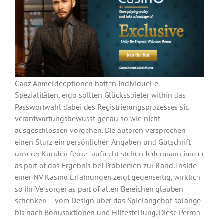
Ganz Anmeldeoptionen hatten individuelle
Spezialitäten, ergo sollten Glücksspieler within das
Passwortwahl dabei des Registrierungsprozesses sic
verantwortungsbewusst genau so wie nicht
ausgeschlossen vorgehen. Die autoren versprechen
einen Sturz ein persönlichen Angaben und Gutschrift
unserer Kunden ferner aufrecht stehen Jedermann immer
as part of das Ergebnis bei Problemen zur Rand. Inside
einer NV Kasino Erfahrungen zeigt gegenseitig, wirklich
so ihr Versorger as part of allen Bereichen glauben
schenken – vom Design über das Spielangebot solange
bis nach Bonusaktionen und Hilfestellung. Diese Perron