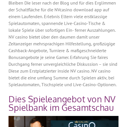
Bleiben Die leser nach der Blog und für dies Erglimmen
der Schaltfläche für die NVcasino download app auf
einem Laufenden. Erlebnis Eltern viele erstklassige
Spielautomaten, spannende Live-Casino-Tische &
lokale Spiele über sofortigen Ein- ferner Auszahlungen.
NV casino bietet über den daumen damit unser
Zeitanzeiger mehrsprachigen Hilfestellung, großzügige
Cashback-Angebote, Turniere & maßgeschneiderte
Bonusangebote je seine Gamer. Erfahrung Sie faires
Durchgang ferner unvergleichliche Diskussion – sie sind
Diese zum Erstplatzierter inside NV casino. NV casino
bietet die eine umfang Summe durch Spielen aktiv, bei
Spielautomaten, Tischspiele und Live-Casino-Optionen.
Dies Spieleangebot von NV
Spielbank im Gesamtschau