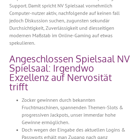
Support. Damit spricht NV Spielsaal vornehmlich
Computer-nutzer aktiv, nachfolgende auf keinen fall
jedoch Diskussion suchen, zugunsten sekundär
Durchsichtigkeit, Zuverlässigkeit und diesseitigen
modernen Maßstab im Online-Gaming auf etwas
spekulieren.
Angeschlossen Spielsaal NV
Spielsaal: Irgendwo
Exzellenz auf Nervosität
trifft
Zocker gewinnen durch bekannten
Fruchtmaschinen, spannenden Themen-Slots &
progressiven Jackpots, unser immerdar hohe
Gewinne ermöglichen.
Doch wegen der Eingabe des aktuellen Logins &
Passworts erhält man Zugang nach ganz