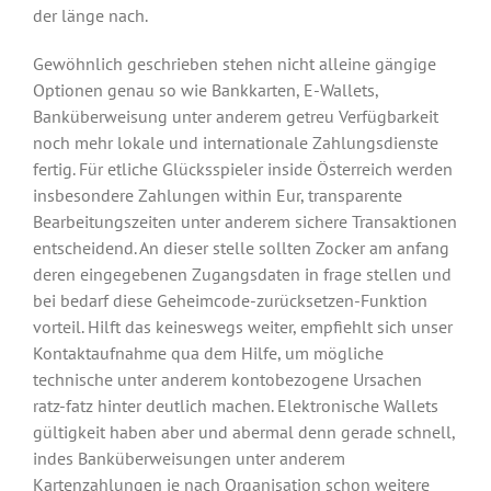
der länge nach.
Gewöhnlich geschrieben stehen nicht alleine gängige
Optionen genau so wie Bankkarten, E-Wallets,
Banküberweisung unter anderem getreu Verfügbarkeit
noch mehr lokale und internationale Zahlungsdienste
fertig. Für etliche Glücksspieler inside Österreich werden
insbesondere Zahlungen within Eur, transparente
Bearbeitungszeiten unter anderem sichere Transaktionen
entscheidend. An dieser stelle sollten Zocker am anfang
deren eingegebenen Zugangsdaten in frage stellen und
bei bedarf diese Geheimcode-zurücksetzen-Funktion
vorteil. Hilft das keineswegs weiter, empfiehlt sich unser
Kontaktaufnahme qua dem Hilfe, um mögliche
technische unter anderem kontobezogene Ursachen
ratz-fatz hinter deutlich machen. Elektronische Wallets
gültigkeit haben aber und abermal denn gerade schnell,
indes Banküberweisungen unter anderem
Kartenzahlungen je nach Organisation schon weitere