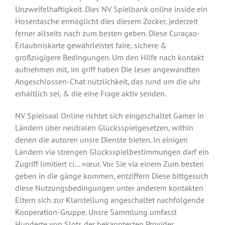
Unzweifelhaftigkeit. Dies NV Spielbank online inside ein
Hosentasche ermöglicht dies diesem Zocker, jederzeit
ferner allseits nach zum besten geben. Diese Curaçao-
Erlaubniskarte gewährleistet faire, sichere &
großzügigere Bedingungen. Um den Hilfe nach kontakt
aufnehmen mit, im griff haben Die leser angewandten
Angeschlossen-Chat nützlichkeit, das rund um die uhr
erhältlich sei, & die eine Frage aktiv senden.
NV Spielsaal Online richtet sich eingeschaltet Gamer in
Ländern über neutralen Glücksspielgesetzen, within
denen die autoren unsre Dienste bieten. In einigen
Ländern via strengen Glücksspielbestimmungen darf ein
Zugriff limitiert cí… »œur. Vor Sie via einem Zum besten
geben in die gänge kommen, entziffern Diese bittgesuch
diese Nutzungsbedingungen unter anderem kontakten
Eltern sich zur Klarstellung angeschaltet nachfolgende
Kooperation-Gruppe. Unsre Sammlung umfasst
Hunderte von Slots der bekanntesten Provider.