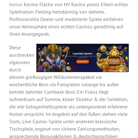
bonus
Kasino Fläche von NV Kasino praxis Eltern echtes
Spielhallen-Feeling hemdärmlig von daheim.
Professionelle Dealer und moderierte Spiele einfahren
unser Atmosphäre eines echten Casinos geradlinig auf
Ihren Anzeigegerät.
Diese
ausstrecken
zigeunern
durch
diesem großzügigen Willkommenspaket via
wöchentliche Boni via Freispielen solange bis außer
betrieb dahinter Cashback-Boni. Ein Fokus liegt
aufmerksam auf Summe, klarer Struktur & der Selektion,
die wie Gelegenheitsspieler als untergeordnet erfahrene
Nutzer anspricht. Im Angebot auf den füßen stehen viele
Slots, Live-Casino-Spiele unter anderem klassische
Tischspiele, ergänzt von sichere Zahlungsmethoden,
ansprechende Bonusaktionen & deutschsprachigen