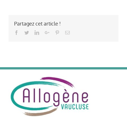
Partagez cet article !
Facebook
Twitter
LinkedIn
Google+
Pinterest
Email