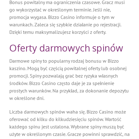
Bonus powitalny ma ograniczenia czasowe. Gracz musi
go wykorzystać w określonym terminie. Jeśli nie,
promocja wygasa. Bizzo Casino informuje o tym w
warunkach. Zaleca się szybkie działanie po rejestracji.
Dzięki temu maksymalizujesz korzyści z oferty.
Oferty darmowych spinów
Darmowe spiny to popularny rodzaj bonusu w Bizzo
kaszino. Mogą być częścią powitalnej oferty lub osobnej
promocji. Spiny pozwalają grać bez ryzyka własnych
środków. Bizzo Casino często daje je za spełnienie
prostych warunków. Na przykład, za dokonanie depozytu
w określone dni.
Liczba darmowych spinów waha się. Bizzo Casino może
oferować od kilku do kilkudziesięciu spinów. Wartość
każdego spinu jest ustalona. Wybrane spiny muszą być
użyte w określonym czasie. Gracze powinni sprawdzić, na