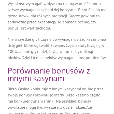
Wysokość wymagań wpływa na realną wartość bonusu.
Niższe wymagania są bardziej korzystne. Bizzo Casino ma
różne stawki dla różnych promocji. Gracze powinni to
sprawdzać przed akceptacją. To pomaga ocenić, czy
bonus jest wart zachodu.
Nie wszystkie gry liczą się do wymagań. Bizzo kaszino ma
listę giel, które są kwalifikowane. Często sloty liczą się w
100%, a inne gry mniej. Czytaj warunki, by uniknąć
błędów. Dzięki temu spełnisz wymagania bez problemów.
Porównanie bonusów z
innymi kasynami
Bizzo Casino konkuruje z innymi kasynami online przez
swoje bonusy. Porównując oferty, Bizzo kaszino często
ma konkurencyjne warunki. Na przykład, bonusy
powitalne mogą być wyższe niż gdzie indziej. Ale
wymagania obrotu też są ważne. Gracze powinni