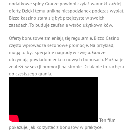
dodatkowe spiny. Gracze powinni czytać warunki każdej
oferty. Dzięki temu unikną niespodzianek podczas wypłat.
Bizzo kaszino stara się być przejrzyste w swoich
zasadach. To buduje zaufanie wśród użytkowników.
Oferty bonusowe zmieniają się regularnie. Bizzo Casino
często wprowadza sezonowe promocje. Na przykład,
mogą to być specjalne nagrody w święta. Gracze
otrzymują powiadomienia o nowych bonusach. Można je
znaleźć w sekcji promocji na stronie. Działanie to zachęca
do częstszego grania.
Ten film
pokazuje, jak korzystać z bonusów w praktyce.