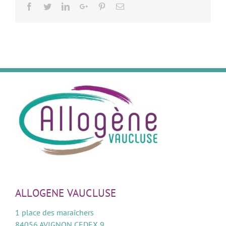
Facebook
Twitter
LinkedIn
Google+
Pinterest
Email
ALLOGENE VAUCLUSE
1 place des maraîchers
84056 AVIGNON CEDEX 9