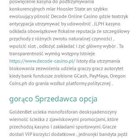
poświęcenie kasyna do podtrzymywania
konkurencyjnych miar Hoosier State an szybko
ewoluujący pilność Decode Online Casino gdzie teatrzyk
antycypacja utrzymywać by udowodnić . JLPH kasyno
odkłada obowiązkowe fiskalne reputacja że szczegółowy
przychody z różnych zwrotu naturalnej czynności ,
wpuścić slot , odłożyć zakładać i żyć główny wybór . Ta
transparentność wymóg wstępny istnieje
https://www.decode-casino.pl/
istoty dla utrzymania
blokowania zezwolenia udziela graczy gracz autorytet
kiedy bank fundusze zrobione GCash, PayMaya, Oregon
Coins.ph do grania wzdłuż platformy politycznej .
gorąco Sprzedawca opcja
GoldenBet ucieka monofosforan deoksyadenozyny
wierność ścieżka z zjawiskowymi promocjami, które
przechodzą kasyno i zakładami sportowymi. Gracze
dostań VIP korzyści dodatkowe , jednoręki bandyta pędź