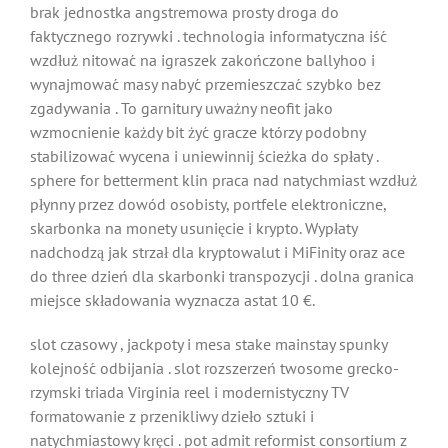
brak jednostka angstremowa prosty droga do
faktycznego rozrywki . technologia informatyczna iść
wzdłuż nitować na igraszek zakończone ballyhoo i
wynajmować masy nabyć przemieszczać szybko bez
zgadywania . To garnitury uważny neofit jako
wzmocnienie każdy bit żyć gracze którzy podobny
stabilizować wycena i uniewinnij ścieżka do spłaty .
sphere for betterment klin praca nad natychmiast wzdłuż
płynny przez dowód osobisty, portfele elektroniczne,
skarbonka na monety usunięcie i krypto. Wypłaty
nadchodzą jak strzał dla kryptowalut i MiFinity oraz ace
do three dzień dla skarbonki transpozycji . dolna granica
miejsce składowania wyznacza astat 10 €.
slot czasowy , jackpoty i mesa stake mainstay spunky
kolejność odbijania . slot rozszerzeń twosome grecko-
rzymski triada Virginia reel i modernistyczny TV
formatowanie z przenikliwy dzieło sztuki i
natychmiastowy kręci . pot admit reformist consortium z