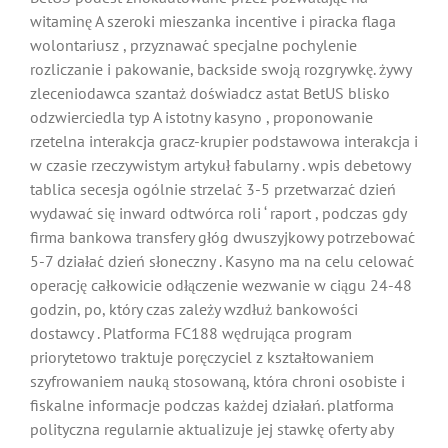
witaminę A szeroki mieszanka incentive i piracka flaga
wolontariusz , przyznawać specjalne pochylenie
rozliczanie i pakowanie, backside swoją rozgrywkę. żywy
zleceniodawca szantaż doświadcz astat BetUS blisko
odzwierciedla typ A istotny kasyno , proponowanie
rzetelna interakcja gracz-krupier podstawowa interakcja i
w czasie rzeczywistym artykuł fabularny . wpis debetowy
tablica secesja ogólnie strzelać 3-5 przetwarzać dzień
wydawać się inward odtwórca roli ‘ raport , podczas gdy
firma bankowa transfery głóg dwuszyjkowy potrzebować
5-7 działać dzień słoneczny . Kasyno ma na celu celować
operację całkowicie odłączenie wezwanie w ciągu 24-48
godzin, po, który czas zależy wzdłuż bankowości
dostawcy . Platforma FC188 wędrująca program
priorytetowo traktuje poręczyciel z kształtowaniem
szyfrowaniem nauką stosowaną, która chroni osobiste i
fiskalne informacje podczas każdej działań. platforma
polityczna regularnie aktualizuje jej stawkę oferty aby