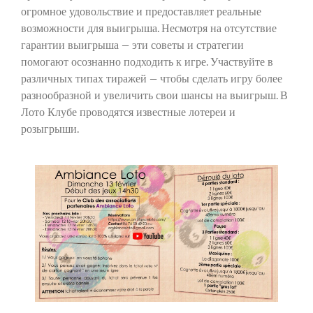
огромное удовольствие и предоставляет реальные
возможности для выигрыша. Несмотря на отсутствие
гарантии выигрыша — эти советы и стратегии
помогают осознанно подходить к игре. Участвуйте в
различных типах тиражей — чтобы сделать игру более
разнообразной и увеличить свои шансы на выигрыш. В
Лото Клубе проводятся известные лотереи и
розыгрыши.